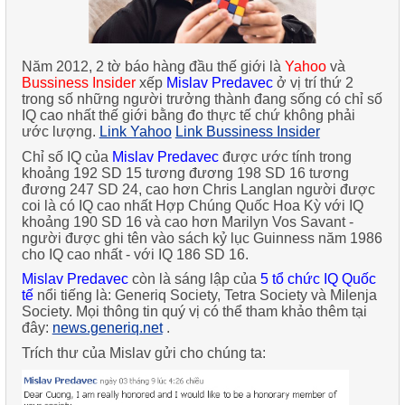
Năm 2012, 2 tờ báo hàng đầu thế giới là
Yahoo
và
Bussiness Insider
xếp
Mislav Predavec
ở vị trí thứ 2
trong số những người trưởng thành đang sống có chỉ số
IQ cao nhất thế giới bằng đo thực tế chứ không phải
ước lượng.
Link Yahoo
Link Bussiness Insider
Chỉ số IQ của
Mislav Predavec
được ước tính trong
khoảng
192 SD 15
tương đương
198 SD 16
tương
đương
247 SD 24
, cao hơn
Chris Langlan
người được
coi là có IQ cao nhất Hợp Chúng Quốc Hoa Kỳ với IQ
khoảng 190 SD 16 và cao hơn
Marilyn Vos Savant
-
người được ghi tên vào sách kỷ lục Guinness năm 1986
cho IQ cao nhất - với IQ 186 SD 16.
Mislav Predavec
còn là sáng lập của
5 tổ chức IQ Quốc
tế
nổi tiếng là: Generiq Society, Tetra Society và Milenja
Society. Mọi thông tin quý vị có thể tham khảo thêm tại
đây:
news.generiq.net
.
Trích thư của Mislav gửi cho chúng ta: