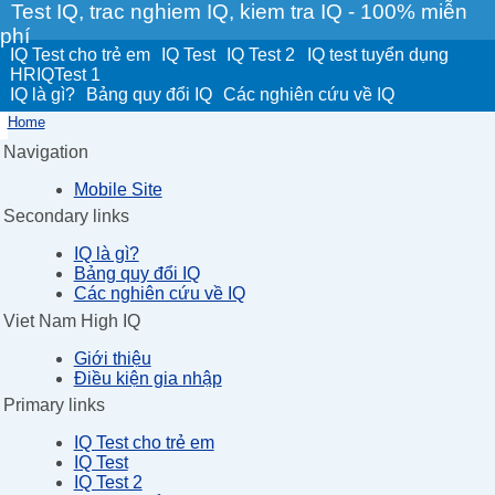
Test IQ, trac nghiem IQ, kiem tra IQ - 100% miễn
phí
IQ Test cho trẻ em
IQ Test
IQ Test 2
IQ test tuyển dụng
HRIQTest 1
IQ là gì?
Bảng quy đổi IQ
Các nghiên cứu về IQ
Home
Navigation
Mobile Site
Secondary links
IQ là gì?
Bảng quy đổi IQ
Các nghiên cứu về IQ
Viet Nam High IQ
Giới thiệu
Điều kiện gia nhập
Primary links
IQ Test cho trẻ em
IQ Test
IQ Test 2