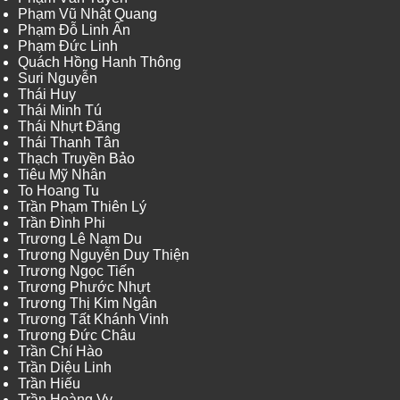
Phạm Vũ Nhật Quang
Phạm Đỗ Linh Ấn
Phạm Đức Linh
Quách Hồng Hanh Thông
Suri Nguyễn
Thái Huy
Thái Minh Tú
Thái Nhựt Đăng
Thái Thanh Tân
Thạch Truyền Bảo
Tiêu Mỹ Nhân
To Hoang Tu
Trần Phạm Thiên Lý
Trần Đình Phi
Trương Lê Nam Du
Trương Nguyễn Duy Thiện
Trương Ngọc Tiến
Trương Phước Nhựt
Trương Thị Kim Ngân
Trương Tất Khánh Vinh
Trương Đức Châu
Trần Chí Hào
Trần Diệu Linh
Trần Hiếu
Trần Hoàng Vy