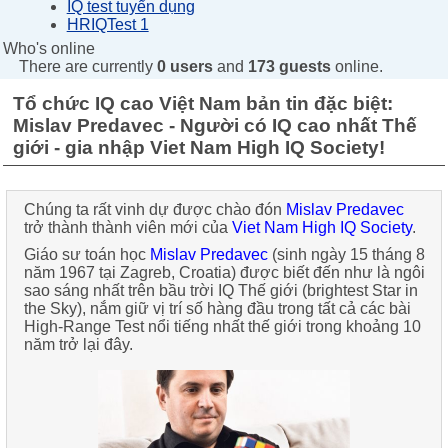
IQ test tuyển dụng
HRIQTest 1
Who's online
There are currently
0 users
and
173 guests
online.
Tổ chức IQ cao Việt Nam bản tin đặc biệt:
Mislav Predavec - Người có IQ cao nhất Thế
giới - gia nhập Viet Nam High IQ Society!
Chúng ta
rất vinh dự được chào đón
Mislav Predavec
trở thành thành viên mới của
Viet Nam High IQ Society
.
Giáo sư toán học
Mislav Predavec
(sinh ngày 15 tháng 8
năm 1967 tại Zagreb, Croatia) được biết đến như là
ngôi
sao sáng nhất trên bầu trời IQ Thế giới (brightest Star in
the Sky)
, nắm giữ vị trí số hàng đầu trong tất cả các bài
High-Range Test nổi tiếng nhất thế giới trong khoảng 10
năm trở lại đây.