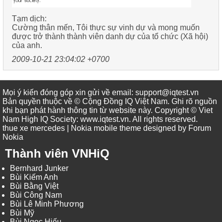
Tạm dịch:
Cường thân mến, Tôi thực sự vinh dự và mong muốn
được trở thành thành viên danh dự của tổ chức (Xã hội)
của anh.
2009-10-21 23:04:02 +0700
Mọi ý kiến đóng góp xin gửi về email: support@iqtest.vn
Bản quyền thuộc về © Cộng Đồng IQ Việt Nam. Ghi rõ nguồn
khi bạn phát hành thông tin từ website này. Copyright © Viet
Nam High IQ Society
:
www.iqtest.vn
.
All rights reserved
.
thue xe mercedes
| Nokia mobile theme designed by
Forum
Nokia
Thành viên VNHiQ
Bernhard Junker
Bùi Kiếm Anh
Bùi Bằng Việt
Bùi Công Nam
Bùi Lê Minh Phương
Bùi Mỹ
Bùi Ngọc Hiếu