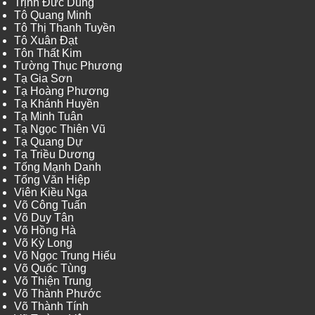
Trịnh Đức Dũng
Tô Quang Minh
Tô Thị Thanh Tuyền
Tô Xuân Đạt
Tôn Thất Kim
Tường Thục Phương
Tạ Gia Sơn
Tạ Hoàng Phương
Tạ Khánh Huyền
Tạ Minh Tuân
Tạ Ngọc Thiên Vũ
Tạ Quang Dự
Tạ Triều Dương
Tống Mạnh Danh
Tống Văn Hiệp
Viên Kiều Nga
Võ Công Tuấn
Võ Duy Tân
Võ Hồng Hà
Võ Kỳ Long
Võ Ngọc Trung Hiếu
Võ Quốc Tùng
Võ Thiện Trung
Võ Thành Phước
Võ Thành Tính