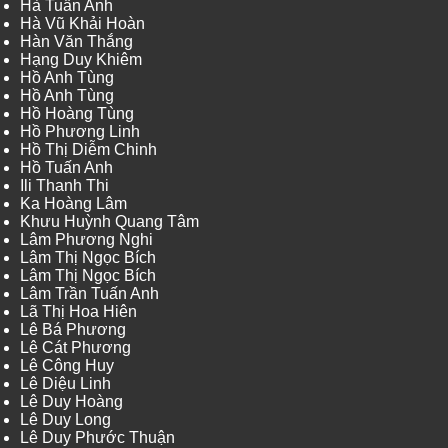
Hà Tuấn Anh
Hà Vũ Khải Hoàn
Hàn Văn Thắng
Hạng Duy Khiêm
Hồ Anh Tùng
Hồ Anh Tùng
Hồ Hoàng Tùng
Hồ Phương Linh
Hồ Thị Diễm Chinh
Hồ Tuấn Anh
Ili Thanh Thi
Ka Hoàng Lâm
Khưu Huỳnh Quang Tâm
Lâm Phương Nghi
Lâm Thị Ngọc Bích
Lâm Thị Ngọc Bích
Lâm Trần Tuấn Anh
Lã Thị Hoa Hiên
Lê Bá Phương
Lê Cát Phương
Lê Công Huy
Lê Diệu Linh
Lê Duy Hoàng
Lê Duy Long
Lê Duy Phước Thuận