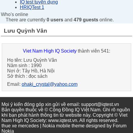
IQ test tuyển dụng
HRIQTest 1
Who's online
There are currently
0 users
and
479 guests
online.
Lưu Quỳnh Vân
Viet Nam High IQ Society
thành viên 541:
Họ tên:
Lưu Quỳnh Vân
Năm sinh :
1990
Nơi ở:
Tây Hồ, Hà Nội
Sở thích :
đọc sách
Email:
ohaki_crystal@yahoo.com
Mọi ý kiến đóng góp xin gửi về email: support@iqtest.vn
Bản quyền thuộc về © Cộng Đồng IQ Việt Nam. Ghi rõ nguồn
khi bạn phát hành thông tin từ website này. Copyright © Viet
Nam High IQ Society
:
www.iqtest.vn
.
All rights reserved
.
thue xe mercedes
| Nokia mobile theme designed by
Forum
Nokia