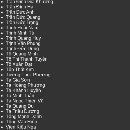
Trần Đình Gia Khương
Trần Đình Hải
Trần Đức Anh
Trần Đức Quang
Trần Đức Trọng
Trịnh Hoài Nam
Trịnh Minh Tú
Trịnh Quang Huy
Trịnh Văn Phụng
Trịnh Đức Dũng
Tô Quang Minh
Tô Thị Thanh Tuyền
Tô Xuân Đạt
Tôn Thất Kim
Tường Thục Phương
Tạ Gia Sơn
Tạ Hoàng Phương
Tạ Khánh Huyền
Tạ Minh Tuân
Tạ Ngọc Thiên Vũ
Tạ Quang Dự
Tạ Triều Dương
Tống Mạnh Danh
Tống Văn Hiệp
Viên Kiều Nga