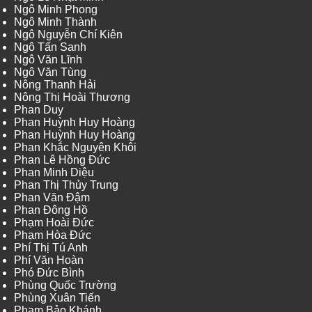
Ngô Minh Phong
Ngô Minh Thành
Ngô Nguyễn Chí Kiên
Ngô Tấn Sanh
Ngô Văn Lĩnh
Ngô Văn Tùng
Nông Thanh Hải
Nông Thị Hoài Thương
Phan Duy
Phan Huỳnh Huy Hoàng
Phan Huỳnh Huy Hoàng
Phan Khắc Nguyên Khôi
Phan Lê Hồng Đức
Phan Minh Diệu
Phan Thị Thủy Trung
Phan Văn Đậm
Phan Đông Hồ
Phạm Hoài Đức
Phạm Hòa Đức
Phí Thị Tú Anh
Phí Văn Hoàn
Phó Đức Bình
Phùng Quốc Trường
Phùng Xuân Tiến
Phạm Bảo Khánh