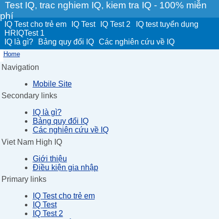
Test IQ, trac nghiem IQ, kiem tra IQ - 100% miễn
phí
IQ Test cho trẻ em
IQ Test
IQ Test 2
IQ test tuyển dụng
HRIQTest 1
IQ là gì?
Bảng quy đổi IQ
Các nghiên cứu về IQ
Home
Navigation
Mobile Site
Secondary links
IQ là gì?
Bảng quy đổi IQ
Các nghiên cứu về IQ
Viet Nam High IQ
Giới thiệu
Điều kiện gia nhập
Primary links
IQ Test cho trẻ em
IQ Test
IQ Test 2