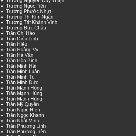
Trương Nguyễn Duy Thiện
Trương Ngọc Tiến
Trương Phước Nhựt
Trương Thị Kim Ngân
Trương Tất Khánh Vinh
Trương Đức Châu
Trần Chí Hào
Trần Diệu Linh
Trần Hiếu
Trần Hoàng Vy
Trần Hà Vân
Trần Hòa Bình
Trần Minh Hải
Trần Minh Luân
Trần Minh Tú
Trần Minh Đức
Trần Mạnh Hùng
Trần Mạnh Hùng
Trần Mạnh Hùng
Trần Mỹ Quyên
Trần Ngọc Hiền
Trần Ngọc Khanh
Trần Nhật Minh
Trần Phương Linh
Trần Phương Liên