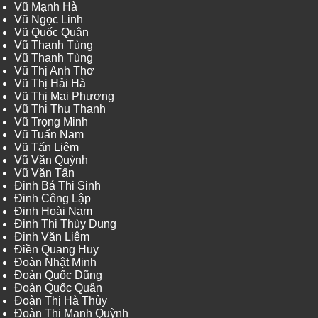
Vũ Mạnh Hà
Vũ Ngọc Linh
Vũ Quốc Quân
Vũ Thanh Tùng
Vũ Thanh Tùng
Vũ Thị Anh Thơ
Vũ Thị Hải Hà
Vũ Thị Mai Phương
Vũ Thị Thu Thanh
Vũ Trọng Minh
Vũ Tuấn Nam
Vũ Tấn Liêm
Vũ Văn Quỳnh
Vũ Văn Tấn
Đinh Bá Thi Sinh
Đinh Công Lập
Đinh Hoài Nam
Đinh Thị Thùy Dung
Đinh Văn Liêm
Điền Quang Huy
Đoàn Nhật Minh
Đoàn Quốc Dũng
Đoàn Quốc Quân
Đoàn Thị Hà Thủy
Đoàn Thị Mạnh Quỳnh