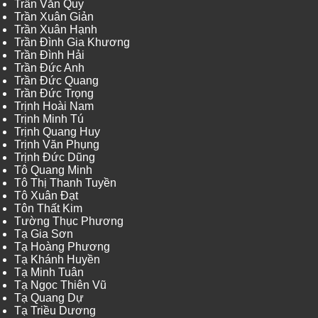
Trần Văn Quy
Trần Xuân Giản
Trần Xuân Hạnh
Trần Đình Gia Khương
Trần Đình Hải
Trần Đức Anh
Trần Đức Quang
Trần Đức Trọng
Trịnh Hoài Nam
Trịnh Minh Tú
Trịnh Quang Huy
Trịnh Văn Phụng
Trịnh Đức Dũng
Tô Quang Minh
Tô Thị Thanh Tuyền
Tô Xuân Đạt
Tôn Thất Kim
Tường Thục Phương
Tạ Gia Sơn
Tạ Hoàng Phương
Tạ Khánh Huyền
Tạ Minh Tuân
Tạ Ngọc Thiên Vũ
Tạ Quang Dự
Tạ Triều Dương