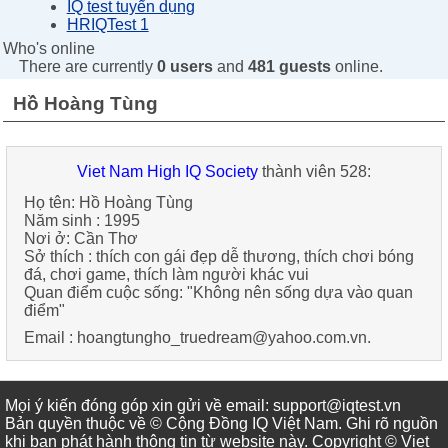
IQ test tuyển dụng
HRIQTest 1
Who's online
There are currently
0 users
and
481 guests
online.
Hồ Hoàng Tùng
Viet Nam High IQ Society
thành viên 528:
Họ tên:
Hồ Hoàng Tùng
Năm sinh :
1995
Nơi ở:
Cần Thơ
Sở thích :
thích con gái đẹp dễ thương, thích chơi bóng
đá, chơi game, thích làm người khác vui
Quan điểm cuộc sống:
"Không nên sống dựa vào quan
điểm"
Email :
hoangtungho_truedream@yahoo.com.vn
.
Mọi ý kiến đóng góp xin gửi về email: support@iqtest.vn
Bản quyền thuộc về © Cộng Đồng IQ Việt Nam. Ghi rõ nguồn
khi bạn phát hành thông tin từ website này. Copyright © Viet