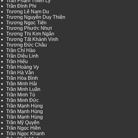
Trần Phạm Thiên Lý
Trần Đình Phi
Trương Lê Nam Du
Trương Nguyễn Duy Thiện
Trương Ngọc Tiến
Trương Phước Nhựt
Trương Thị Kim Ngân
Trương Tất Khánh Vinh
Trương Đức Châu
Trần Chí Hào
Trần Diệu Linh
Trần Hiếu
Trần Hoàng Vy
Trần Hà Vân
Trần Hòa Bình
Trần Minh Hải
Trần Minh Luân
Trần Minh Tú
Trần Minh Đức
Trần Mạnh Hùng
Trần Mạnh Hùng
Trần Mạnh Hùng
Trần Mỹ Quyên
Trần Ngọc Hiền
Trần Ngọc Khanh