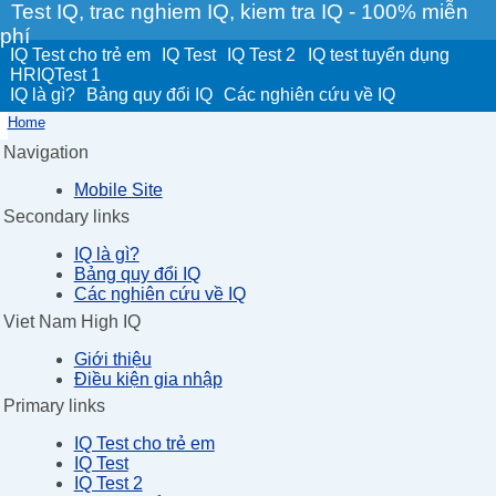
Test IQ, trac nghiem IQ, kiem tra IQ - 100% miễn
phí
IQ Test cho trẻ em
IQ Test
IQ Test 2
IQ test tuyển dụng
HRIQTest 1
IQ là gì?
Bảng quy đổi IQ
Các nghiên cứu về IQ
Home
Navigation
Mobile Site
Secondary links
IQ là gì?
Bảng quy đổi IQ
Các nghiên cứu về IQ
Viet Nam High IQ
Giới thiệu
Điều kiện gia nhập
Primary links
IQ Test cho trẻ em
IQ Test
IQ Test 2