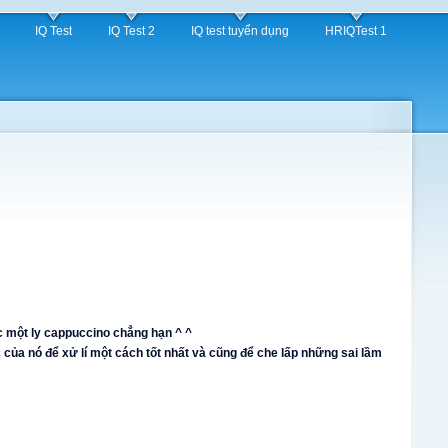
IQ Test
IQ Test 2
IQ test tuyển dụng
HRIQTest 1
c một ly cappuccino chẳng hạn ^ ^
của nó để xử lí một cách tốt nhất và cũng để che lấp những sai lầm