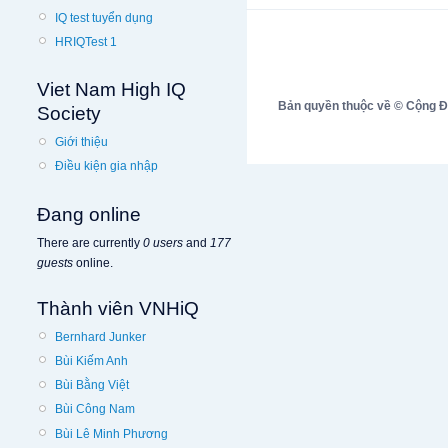
IQ test tuyển dụng
HRIQTest 1
Viet Nam High IQ
Bản quyền thuộc về © Cộng Đồn
Society
Giới thiệu
Điều kiện gia nhập
Đang online
There are currently
0 users
and
177
guests
online.
Thành viên VNHiQ
Bernhard Junker
Bùi Kiếm Anh
Bùi Bằng Việt
Bùi Công Nam
Bùi Lê Minh Phương