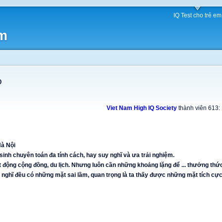
IQ Test cho trẻ em
am
o
Viet Nam High IQ Society
thành viên 613:
Hà Nội
sinh chuyên toán đa tính cách, hay suy nghĩ và ưa trải nghiệm.
 động cộng đồng, du lịch. Nhưng luôn cần những khoảng lặng để ... thưởng thứ
 nghĩ đều có những mặt sai lầm, quan trọng là ta thấy được những mặt tích cực 