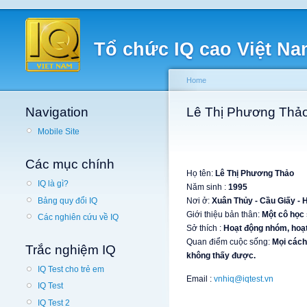
Tổ chức IQ cao Việt N
Home
Navigation
Lê Thị Phương Thả
Mobile Site
Các mục chính
Họ tên:
Lê Thị Phương Thảo
IQ là gì?
Năm sinh :
1995
Bảng quy đổi IQ
Nơi ở:
Xuân Thủy - Cầu Giấy - 
Giới thiệu bản thân:
Một cô học 
Các nghiên cứu về IQ
Sở thích :
Hoạt động nhóm, hoạt
Quan điểm cuộc sống:
Mọi cách
Trắc nghiệm IQ
không thấy được.
IQ Test cho trẻ em
Email :
vnhiq@iqtest.vn
IQ Test
IQ Test 2