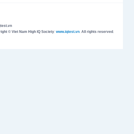
test.vn
ight © Viet Nam High IQ Society
:
www.iqtest.vn
.
All rights reserved
.