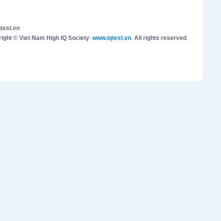
test.vn
ight © Viet Nam High IQ Society
:
www.iqtest.vn
.
All rights reserved
.