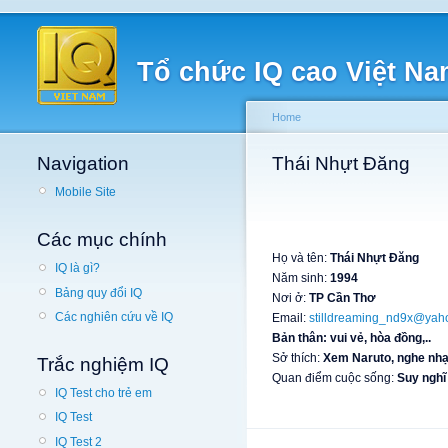
Tổ chức IQ cao Việt N
Home
Navigation
Thái Nhựt Đăng
Mobile Site
Các mục chính
Họ và tên:
Thái Nhựt Đăng
IQ là gì?
Năm sinh:
1994
Bảng quy đổi IQ
Nơi ở:
TP Cần Thơ
Các nghiên cứu về IQ
Email:
stilldreaming_nd9x@yah
Bản thân: vui vẻ, hòa đồng,..
Sở thích:
Xem Naruto, nghe nhạc,
Trắc nghiệm IQ
Quan điểm cuộc sống:
Suy nghĩ
IQ Test cho trẻ em
IQ Test
IQ Test 2