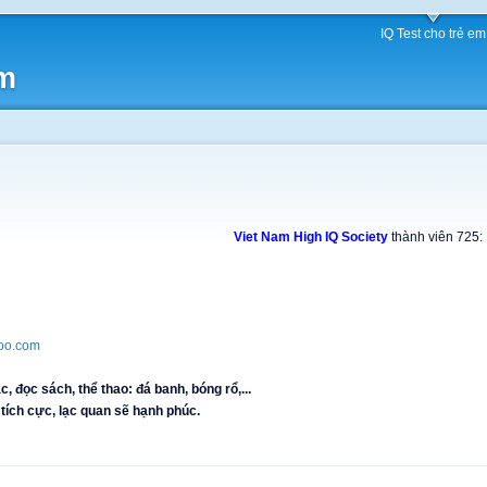
IQ Test cho trẻ em
am
Viet Nam High IQ Society
thành viên 725:
oo.com
 đọc sách, thể thao: đá banh, bóng rổ,...
 tích cực, lạc quan sẽ hạnh phúc.