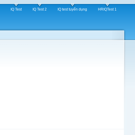
IQ Test
IQ Test 2
IQ test tuyển dụng
HRIQTest 1