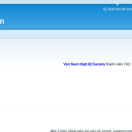
IQ Test cho trẻ em
am
Viet Nam High IQ Society
thành viên 743:
Mọi ý kiến đóng góp xin gửi về email: support@iq