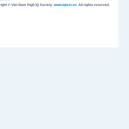
ight © Viet Nam High IQ Society
:
www.iqtest.vn
.
All rights reserved
.