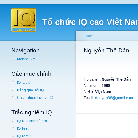
Tổ chức IQ cao Việt N
Home
Navigation
Nguyễn Thế Dân
Mobile Site
Các mục chính
Họ và tên:
Nguyễn Thế Dân
IQ là gì?
Năm sinh:
1998
Bảng quy đổi IQ
Nơi ở:
Việt Nam
Các nghiên cứu về IQ
Email:
danyen88@gmail.com
Trắc nghiệm IQ
IQ Test cho trẻ em
IQ Test
IQ Test 2