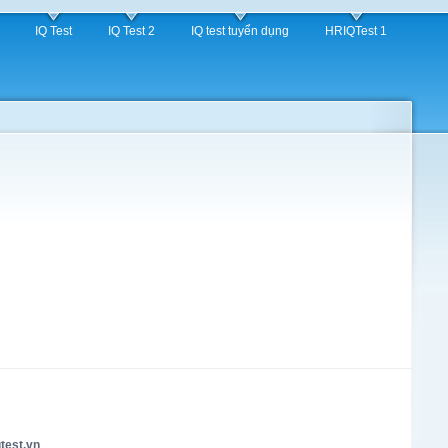
IQ Test
IQ Test 2
IQ test tuyển dụng
HRIQTest 1
test.vn