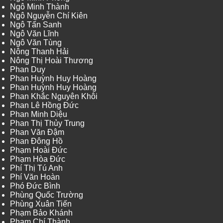
Ngô Minh Thành
Ngô Nguyễn Chí Kiên
Ngô Tấn Sanh
Ngô Văn Lĩnh
Ngô Văn Tùng
Nông Thanh Hải
Nông Thị Hoài Thương
Phan Duy
Phan Huỳnh Huy Hoàng
Phan Huỳnh Huy Hoàng
Phan Khắc Nguyên Khôi
Phan Lê Hồng Đức
Phan Minh Diệu
Phan Thị Thủy Trung
Phan Văn Đậm
Phan Đông Hồ
Phạm Hoài Đức
Phạm Hòa Đức
Phí Thị Tú Anh
Phí Văn Hoàn
Phó Đức Bình
Phùng Quốc Trường
Phùng Xuân Tiến
Phạm Bảo Khánh
Phạm Chí Thành