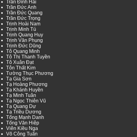
Trần Đình Hải
Trần Đức Anh
Trần Đức Quang
Trần Đức Trọng
Trịnh Hoài Nam
Trịnh Minh Tú
Trịnh Quang Huy
Trịnh Văn Phụng
Trịnh Đức Dũng
Tô Quang Minh
Tô Thị Thanh Tuyền
Tô Xuân Đạt
Tôn Thất Kim
Tường Thục Phương
Tạ Gia Sơn
Tạ Hoàng Phương
Tạ Khánh Huyền
Tạ Minh Tuân
Tạ Ngọc Thiên Vũ
Tạ Quang Dự
Tạ Triều Dương
Tống Mạnh Danh
Tống Văn Hiệp
Viên Kiều Nga
Võ Công Tuấn