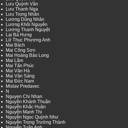
Lưu Quỳnh Vân
Lưu Thanh Nga
Lưu Trọng Nhân
Lương Dũng Nhân
Lương Khôi Nguyên
Lương Thanh Nguyệt
Lại Bá Hưng
Lữ Thục Phương Anh
Mai Bách
Mai Công Sơn
Mai Hoàng Bảo Long
Mai Lâm
Mai Tấn Phúc
Mai Văn Hà
Mai Văn Sáng
Mai Đức Nam
Mislav Predavec
N
Nguyen Chi Nhan
Nguyễn Khánh Thuận
Nguyễn Khắc Huân
Nguyễn Mạnh Thi
Nguyễn Ngọc Quỳnh Như
Nguyễn Trọng Trường Thành
Nguyễn Tuấn Anh