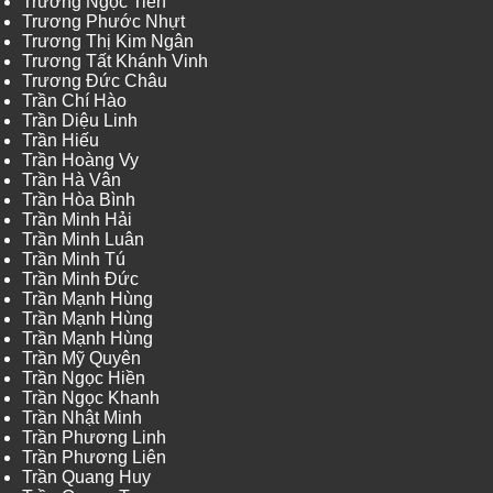
Trương Ngọc Tiến
Trương Phước Nhựt
Trương Thị Kim Ngân
Trương Tất Khánh Vinh
Trương Đức Châu
Trần Chí Hào
Trần Diệu Linh
Trần Hiếu
Trần Hoàng Vy
Trần Hà Vân
Trần Hòa Bình
Trần Minh Hải
Trần Minh Luân
Trần Minh Tú
Trần Minh Đức
Trần Mạnh Hùng
Trần Mạnh Hùng
Trần Mạnh Hùng
Trần Mỹ Quyên
Trần Ngọc Hiền
Trần Ngọc Khanh
Trần Nhật Minh
Trần Phương Linh
Trần Phương Liên
Trần Quang Huy