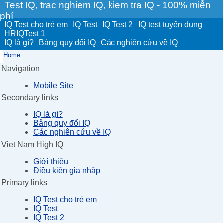
Test IQ, trac nghiem IQ, kiem tra IQ - 100% miễn
phí
IQ Test cho trẻ em
IQ Test
IQ Test 2
IQ test tuyển dụng
HRIQTest 1
IQ là gì?
Bảng quy đổi IQ
Các nghiên cứu về IQ
Home
Navigation
Mobile Site
Secondary links
IQ là gì?
Bảng quy đổi IQ
Các nghiên cứu về IQ
Viet Nam High IQ
Giới thiệu
Điều kiện gia nhập
Primary links
IQ Test cho trẻ em
IQ Test
IQ Test 2