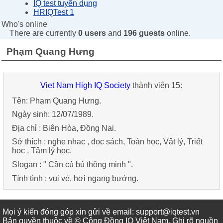
IQ test tuyển dụng
HRIQTest 1
Who's online
There are currently
0 users
and
196 guests
online.
Phạm Quang Hưng
Viet Nam High IQ Society
thành viên 15
:
Tên:
Phạm Quang Hưng
.
Ngày sinh:
12/07/1989
.
Địa chỉ :
Biên Hòa
,
Đồng Nai
.
Sở thích :
nghe nhạc
,
đọc sách
,
Toán học
,
Vật lý
,
Triết
học
,
Tâm lý học
.
Slogan : "
Cần cù bù thông minh
".
Tính tình :
vui vẻ
,
hơi ngang bướng
.
Mọi ý kiến đóng góp xin gửi về email: support@iqtest.vn
Bản quyền thuộc về © Cộng Đồng IQ Việt Nam. Ghi rõ nguồn