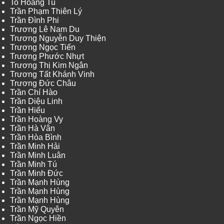
To Hoang Tu
Trần Phạm Thiên Lý
Trần Đình Phi
Trương Lê Nam Du
Trương Nguyễn Duy Thiện
Trương Ngọc Tiến
Trương Phước Nhựt
Trương Thị Kim Ngân
Trương Tất Khánh Vinh
Trương Đức Châu
Trần Chí Hào
Trần Diệu Linh
Trần Hiếu
Trần Hoàng Vy
Trần Hà Vân
Trần Hòa Bình
Trần Minh Hải
Trần Minh Luân
Trần Minh Tú
Trần Minh Đức
Trần Mạnh Hùng
Trần Mạnh Hùng
Trần Mạnh Hùng
Trần Mỹ Quyên
Trần Ngọc Hiền