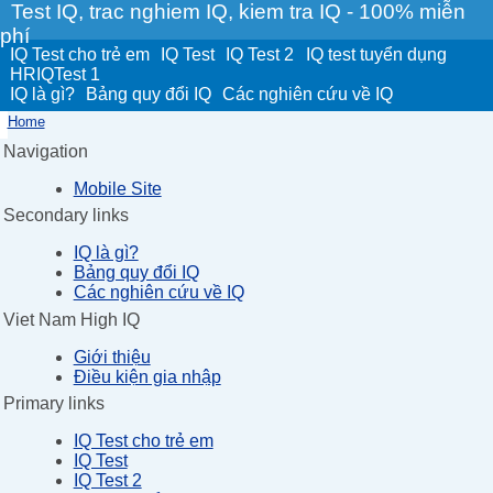
Test IQ, trac nghiem IQ, kiem tra IQ - 100% miễn
phí
IQ Test cho trẻ em
IQ Test
IQ Test 2
IQ test tuyển dụng
HRIQTest 1
IQ là gì?
Bảng quy đổi IQ
Các nghiên cứu về IQ
Home
Navigation
Mobile Site
Secondary links
IQ là gì?
Bảng quy đổi IQ
Các nghiên cứu về IQ
Viet Nam High IQ
Giới thiệu
Điều kiện gia nhập
Primary links
IQ Test cho trẻ em
IQ Test
IQ Test 2