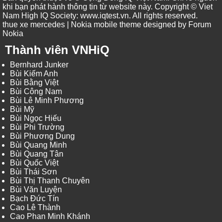
khi bạn phát hành thông tin từ website này. Copyright © Viet
Nam High IQ Society
:
www.iqtest.vn
.
All rights reserved
.
thue xe mercedes
| Nokia mobile theme designed by
Forum
Nokia
Thành viên VNHiQ
Bernhard Junker
Bùi Kiếm Anh
Bùi Bằng Việt
Bùi Công Nam
Bùi Lê Minh Phương
Bùi Mỹ
Bùi Ngọc Hiếu
Bùi Phi Trường
Bùi Phương Dung
Bùi Quang Minh
Bùi Quang Tân
Bùi Quốc Việt
Bùi Thái Sơn
Bùi Thị Thanh Chuyên
Bùi Văn Luyện
Bạch Đức Tín
Cao Lê Thành
Cao Phan Minh Khánh