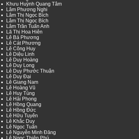
Khưu Huỳnh Quang Tâm
Lâm Phương Nghi
Lâm Thị Ngọc Bích
Lâm Thị Ngọc Bích
Lâm Trần Tuấn Anh
Lã Thị Hoa Hiên
Lê Bá Phương
Lê Cát Phương
Lê Công Huy
Lê Diệu Linh
Lê Duy Hoàng
Lê Duy Long
Lê Duy Phước Thuận
Lê Duy Đại
Lê Giang Nam
Lê Hoàng Vũ
Lê Huy Tùng
Lê Hải Phong
Lê Hồng Quang
Lê Hồng Đức
Lê Hữu Tuyên
Lê Khắc Duy
Lê Ngọc Tuấn
Lê Nguyễn Minh Đăng
Lê Ngọc Thiên Phú