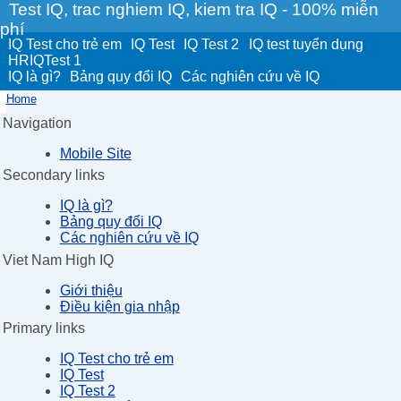
Test IQ, trac nghiem IQ, kiem tra IQ - 100% miễn
phí
IQ Test cho trẻ em
IQ Test
IQ Test 2
IQ test tuyển dụng
HRIQTest 1
IQ là gì?
Bảng quy đổi IQ
Các nghiên cứu về IQ
Home
Navigation
Mobile Site
Secondary links
IQ là gì?
Bảng quy đổi IQ
Các nghiên cứu về IQ
Viet Nam High IQ
Giới thiệu
Điều kiện gia nhập
Primary links
IQ Test cho trẻ em
IQ Test
IQ Test 2