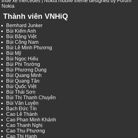
thue xe mercedes
| Nokia mobile theme designed by
Forum
Nokia
Thành viên VNHiQ
Bernhard Junker
Bùi Kiếm Anh
Bùi Bằng Việt
Bùi Công Nam
Bùi Lê Minh Phương
Bùi Mỹ
Bùi Ngọc Hiếu
Bùi Phi Trường
Bùi Phương Dung
Bùi Quang Minh
Bùi Quang Tân
Bùi Quốc Việt
Bùi Thái Sơn
Bùi Thị Thanh Chuyên
Bùi Văn Luyện
Bạch Đức Tín
Cao Lê Thành
Cao Phan Minh Khánh
Cao Thanh Nghị
Cao Thu Phương
Cao Thị Hạnh