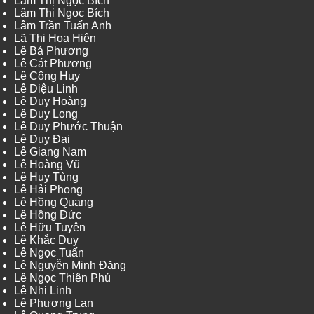
Lâm Thị Ngọc Bích
Lâm Thị Ngọc Bích
Lâm Trần Tuấn Anh
Lã Thị Hoa Hiên
Lê Bá Phương
Lê Cát Phương
Lê Công Huy
Lê Diệu Linh
Lê Duy Hoàng
Lê Duy Long
Lê Duy Phước Thuận
Lê Duy Đại
Lê Giang Nam
Lê Hoàng Vũ
Lê Huy Tùng
Lê Hải Phong
Lê Hồng Quang
Lê Hồng Đức
Lê Hữu Tuyên
Lê Khắc Duy
Lê Ngọc Tuấn
Lê Nguyễn Minh Đăng
Lê Ngọc Thiên Phú
Lê Nhi Linh
Lê Phương Lan