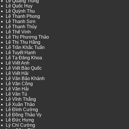
Lê Quang Trung
Lê Quốc Huy
Lê Quỳnh Thu
Lê Thanh Phong
Lê Thanh Sơn
Lê Thanh Thủy
Lê Thế Vinh
Lê Thị Phương Thảo
Lê Thị Thu Hằng
Lê Trần Khắc Tuấn
Lê Tuyết Hạnh
Lê Tạ Đăng Khoa
Lê Viết Anh
Lê Viết Bảo Quốc
Lê Viết Hải
Lê Văn Bảo Khánh
Lê Văn Công
Lê Văn Hải
Lê Văn Tú
Lê Vĩnh Thắng
Lê Xuân Thảo
Lê Đình Cường
Lê Đồng Thảo Vy
Lê Đức Hưng
Lý Chí Cường