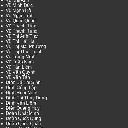
Vũ Mai Anh
Vũ Minh Đức
Vũ Mạnh Hà
Vũ Ngọc Linh
Vũ Quốc Quân
Vũ Thanh Tùng
Vũ Thanh Tùng
Vũ Thị Anh Thơ
Vũ Thị Hải Hà
Vũ Thị Mai Phương
Vũ Thị Thu Thanh
Vũ Trọng Minh
Vũ Tuấn Nam
Vũ Tấn Liêm
Vũ Văn Quỳnh
Vũ Văn Tấn
Đinh Bá Thi Sinh
Đinh Công Lập
Đinh Hoài Nam
Đinh Thị Thùy Dung
Đinh Văn Liêm
Điền Quang Huy
Đoàn Nhật Minh
Đoàn Quốc Dũng
Đoàn Quốc Quân