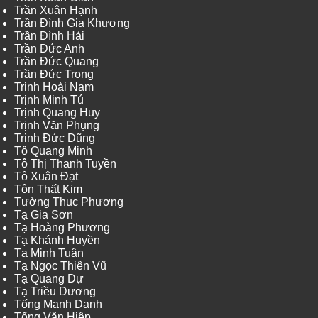
Trần Xuân Hạnh
Trần Đình Gia Khương
Trần Đình Hải
Trần Đức Anh
Trần Đức Quang
Trần Đức Trọng
Trịnh Hoài Nam
Trịnh Minh Tú
Trịnh Quang Huy
Trịnh Văn Phụng
Trịnh Đức Dũng
Tô Quang Minh
Tô Thị Thanh Tuyền
Tô Xuân Đạt
Tôn Thất Kim
Tường Thục Phương
Tạ Gia Sơn
Tạ Hoàng Phương
Tạ Khánh Huyền
Tạ Minh Tuân
Tạ Ngọc Thiên Vũ
Tạ Quang Dự
Tạ Triều Dương
Tống Mạnh Danh
Tống Văn Hiệp