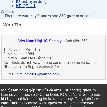
IQ test tuyển dụng
HRIQTest 1
Who's online
There are currently
0 users
and
258 guests
online.
Vĩnh Tín
Viet Nam High IQ Society
thành viên 368:
1. Họ và tên: Vĩnh Tín
2. Năm sinh: 1984
3. Nơi ở: Biên Hòa Đồng Nai
Sở Thích: du lịch và ăn uống cùng người yêu và bạn bè.
Nhân viên IT công ty Sanyo SDV
Email:
tinvinh2006@yahoo.com
Mọi ý kiến đóng góp xin gửi về email: support@iqtest.vn
Bản quyền thuộc về © Cộng Đồng IQ Việt Nam. Ghi rõ nguồn
khi bạn phát hành thông tin từ website này. Copyright © Viet
Nam High IQ Society
:
www.iqtest.vn
.
All rights reserved
.