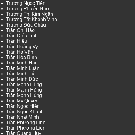
Trương Ngọc Tiến
Trương Phước Nhựt
Trương Thị Kim Ngân
Trương Tất Khánh Vinh
Trương Đức Châu
Trần Chí Hào
Trần Diệu Linh
Trần Hiếu
Trần Hoàng Vy
Trần Hà Vân
Trần Hòa Bình
Trần Minh Hải
Trần Minh Luân
Trần Minh Tú
Trần Minh Đức
Trần Mạnh Hùng
Trần Mạnh Hùng
Trần Mạnh Hùng
Trần Mỹ Quyên
Trần Ngọc Hiền
Trần Ngọc Khanh
Trần Nhật Minh
Trần Phương Linh
Trần Phương Liên
Trần Quang Huy