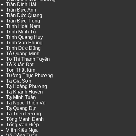
Trần Đình Hải
Trần Đức Anh
Trần Đức Quang
Trần Đức Trọng
Trịnh Hoài Nam
Trịnh Minh Tú
Trịnh Quang Huy
Trịnh Văn Phụng
Trịnh Đức Dũng
Tô Quang Minh
Tô Thị Thanh Tuyền
Tô Xuân Đạt
Tôn Thất Kim
Tường Thục Phương
Tạ Gia Sơn
Tạ Hoàng Phương
Tạ Khánh Huyền
Tạ Minh Tuân
Tạ Ngọc Thiên Vũ
Tạ Quang Dự
Tạ Triều Dương
Tống Mạnh Danh
Tống Văn Hiệp
Viên Kiều Nga
Võ Công Tuấn