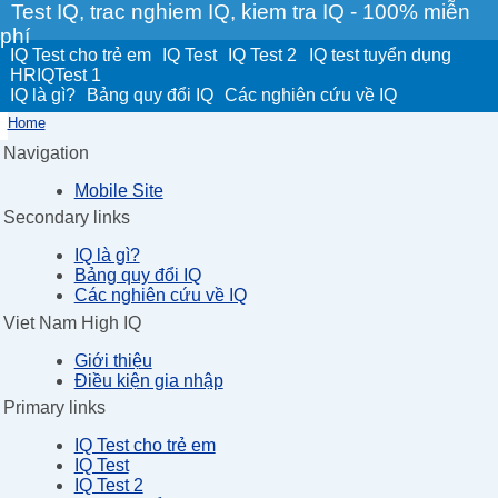
Test IQ, trac nghiem IQ, kiem tra IQ - 100% miễn
phí
IQ Test cho trẻ em
IQ Test
IQ Test 2
IQ test tuyển dụng
HRIQTest 1
IQ là gì?
Bảng quy đổi IQ
Các nghiên cứu về IQ
Home
Navigation
Mobile Site
Secondary links
IQ là gì?
Bảng quy đổi IQ
Các nghiên cứu về IQ
Viet Nam High IQ
Giới thiệu
Điều kiện gia nhập
Primary links
IQ Test cho trẻ em
IQ Test
IQ Test 2