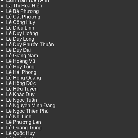
Lâm Trần Tuấn Anh
Lã Thị Hoa Hiên
Lê Bá Phương
Lê Cát Phương
Lê Công Huy
Lê Diệu Linh
Lê Duy Hoàng
Lê Duy Long
Lê Duy Phước Thuận
Lê Duy Đại
Lê Giang Nam
Lê Hoàng Vũ
Lê Huy Tùng
Lê Hải Phong
Lê Hồng Quang
Lê Hồng Đức
Lê Hữu Tuyên
Lê Khắc Duy
Lê Ngọc Tuấn
Lê Nguyễn Minh Đăng
Lê Ngọc Thiên Phú
Lê Nhi Linh
Lê Phương Lan
Lê Quang Trung
Lê Quốc Huy