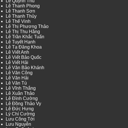
Lê Quỳnh Thu
Lê Thanh Phong
Lê Thanh Sơn
Lê Thanh Thủy
Lê Thế Vinh
Lê Thị Phương Thảo
Lê Thị Thu Hằng
Lê Trần Khắc Tuấn
Lê Tuyết Hạnh
Lê Tạ Đăng Khoa
Lê Viết Anh
Lê Viết Bảo Quốc
Lê Viết Hải
Lê Văn Bảo Khánh
Lê Văn Công
Lê Văn Hải
Lê Văn Tú
Lê Vĩnh Thắng
Lê Xuân Thảo
Lê Đình Cường
Lê Đồng Thảo Vy
Lê Đức Hưng
Lý Chí Cường
Lưu Công Tới
Lưu Nguyễn