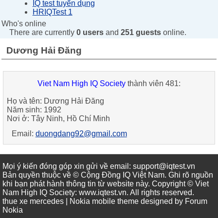
IQ test tuyển dụng
HRIQTest 1
Who's online
There are currently
0 users
and
251 guests
online.
Dương Hải Đăng
Viet Nam High IQ Society
thành viên 481:
Họ và tên: Dương Hải Đăng
Năm sinh: 1992
Nơi ở: Tây Ninh, Hồ Chí Minh
Email:
duongdang92@gmail.com
Mọi ý kiến đóng góp xin gửi về email: support@iqtest.vn
Bản quyền thuộc về © Cộng Đồng IQ Việt Nam. Ghi rõ nguồn
khi bạn phát hành thông tin từ website này. Copyright © Viet
Nam High IQ Society
:
www.iqtest.vn
.
All rights reserved
.
thue xe mercedes
| Nokia mobile theme designed by
Forum
Nokia