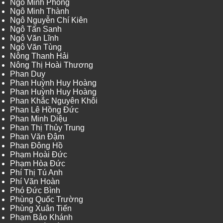
Ngô Minh Phong
Ngô Minh Thành
Ngô Nguyễn Chí Kiên
Ngô Tấn Sanh
Ngô Văn Lĩnh
Ngô Văn Tùng
Nông Thanh Hải
Nông Thị Hoài Thương
Phan Duy
Phan Huỳnh Huy Hoàng
Phan Huỳnh Huy Hoàng
Phan Khắc Nguyên Khôi
Phan Lê Hồng Đức
Phan Minh Diệu
Phan Thị Thủy Trung
Phan Văn Đậm
Phan Đông Hồ
Phạm Hoài Đức
Phạm Hòa Đức
Phí Thị Tú Anh
Phí Văn Hoàn
Phó Đức Bình
Phùng Quốc Trường
Phùng Xuân Tiến
Phạm Bảo Khánh