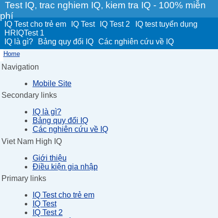
Test IQ, trac nghiem IQ, kiem tra IQ - 100% miễn
phí
IQ Test cho trẻ em
IQ Test
IQ Test 2
IQ test tuyển dụng
HRIQTest 1
IQ là gì?
Bảng quy đổi IQ
Các nghiên cứu về IQ
Home
Navigation
Mobile Site
Secondary links
IQ là gì?
Bảng quy đổi IQ
Các nghiên cứu về IQ
Viet Nam High IQ
Giới thiệu
Điều kiện gia nhập
Primary links
IQ Test cho trẻ em
IQ Test
IQ Test 2