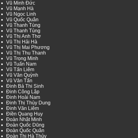
Vũ Minh Đức
Vũ Mạnh Hà
Vũ Ngọc Linh
Vũ Quốc Quân
Vũ Thanh Tùng
Vũ Thanh Tùng
Vũ Thị Anh Thơ
Vũ Thị Hải Hà
Vũ Thị Mai Phương
Vũ Thị Thu Thanh
Vũ Trọng Minh
Vũ Tuấn Nam
Vũ Tấn Liêm
Vũ Văn Quỳnh
Vũ Văn Tấn
Đinh Bá Thi Sinh
Đinh Công Lập
Đinh Hoài Nam
Đinh Thị Thùy Dung
Đinh Văn Liêm
Điền Quang Huy
Đoàn Nhật Minh
Đoàn Quốc Dũng
Đoàn Quốc Quân
Đoàn Thị Hà Thủy