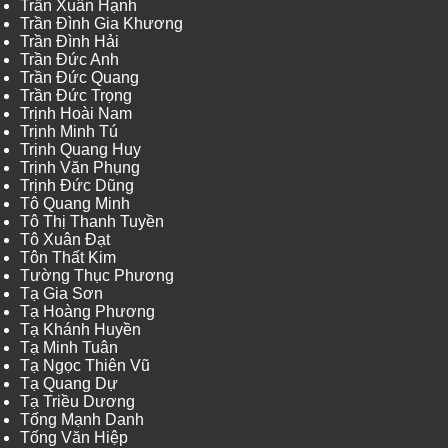
Trần Xuân Hạnh
Trần Đình Gia Khương
Trần Đình Hải
Trần Đức Anh
Trần Đức Quang
Trần Đức Trọng
Trịnh Hoài Nam
Trịnh Minh Tú
Trịnh Quang Huy
Trịnh Văn Phụng
Trịnh Đức Dũng
Tô Quang Minh
Tô Thị Thanh Tuyền
Tô Xuân Đạt
Tôn Thất Kim
Tường Thục Phương
Tạ Gia Sơn
Tạ Hoàng Phương
Tạ Khánh Huyền
Tạ Minh Tuân
Tạ Ngọc Thiên Vũ
Tạ Quang Dự
Tạ Triều Dương
Tống Mạnh Danh
Tống Văn Hiệp