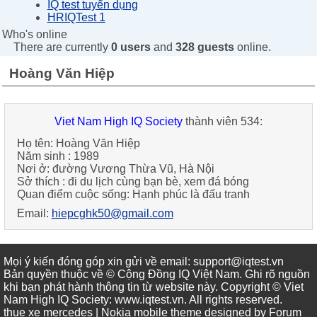
IQ test tuyển dụng
HRIQTest 1
Who's online
There are currently
0 users
and
328 guests
online.
Hoàng Văn Hiệp
Viet Nam High IQ Society
thành viên 534:
Họ tên:
Hoàng Văn Hiệp
Năm sinh :
1989
Nơi ở:
đường Vương Thừa Vũ, Hà Nội
Sở thích :
đi du lịch cùng bạn bè, xem đá bóng
Quan điểm cuộc sống:
Hạnh phúc là đấu tranh
Email:
hiepcghk50@gmail.com
Mọi ý kiến đóng góp xin gửi về email: support@iqtest.vn
Bản quyền thuộc về © Cộng Đồng IQ Việt Nam. Ghi rõ nguồn
khi bạn phát hành thông tin từ website này. Copyright © Viet
Nam High IQ Society
:
www.iqtest.vn
.
All rights reserved
.
thue xe mercedes
| Nokia mobile theme designed by
Forum