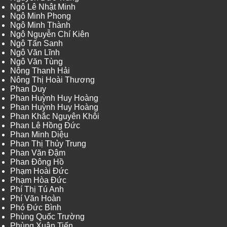
Ngô Lê Nhật Minh
Ngô Minh Phong
Ngô Minh Thành
Ngô Nguyễn Chí Kiên
Ngô Tấn Sanh
Ngô Văn Lĩnh
Ngô Văn Tùng
Nông Thanh Hải
Nông Thị Hoài Thương
Phan Duy
Phan Huỳnh Huy Hoàng
Phan Huỳnh Huy Hoàng
Phan Khắc Nguyên Khôi
Phan Lê Hồng Đức
Phan Minh Diệu
Phan Thị Thủy Trung
Phan Văn Đậm
Phan Đông Hồ
Phạm Hoài Đức
Phạm Hòa Đức
Phí Thị Tú Anh
Phí Văn Hoàn
Phó Đức Bình
Phùng Quốc Trường
Phùng Xuân Tiến