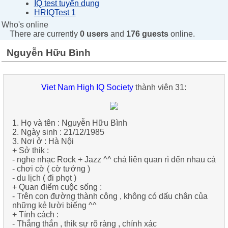
IQ test tuyển dụng
HRIQTest 1
Who's online
There are currently
0 users
and
176 guests
online.
Nguyễn Hữu Bình
Viet Nam High IQ Society
thành viên 31:
1. Họ và tên :
Nguyễn Hữu Bình
2. Ngày sinh :
21/12/1985
3. Nơi ở :
Hà Nội
+ Sở thik :
-
nghe nhạc Rock + Jazz ^^ chả liên quan rì đến nhau cả
-
chơi cờ ( cờ tướng )
-
du lịch ( đi phọt )
+ Quan điểm cuộc sống :
-
Trên con đường thành công , không có dấu chân của
những kẻ lười biếng ^^
+ Tính cách :
-
Thẳng thắn , thik sự rõ ràng , chính xác