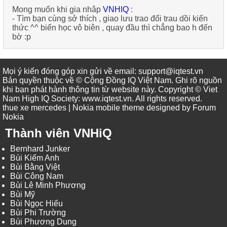
Mong muốn khi gia nhâp
VNHIQ
:
-
Tìm bạn cùng sở thích , giao lưu trao đổi trau dồi kiến
thức ^^ biển học vô biên , quay đầu thì chẳng bao h đến
bờ :p
Mọi ý kiến đóng góp xin gửi về email: support@iqtest.vn
Bản quyền thuộc về © Cộng Đồng IQ Việt Nam. Ghi rõ nguồn
khi bạn phát hành thông tin từ website này. Copyright © Viet
Nam High IQ Society
:
www.iqtest.vn
.
All rights reserved
.
thue xe mercedes
| Nokia mobile theme designed by
Forum
Nokia
Thành viên VNHiQ
Bernhard Junker
Bùi Kiếm Anh
Bùi Bằng Việt
Bùi Công Nam
Bùi Lê Minh Phương
Bùi Mỹ
Bùi Ngọc Hiếu
Bùi Phi Trường
Bùi Phương Dung