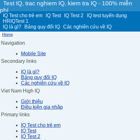
Test IQ, trac nghiem IQ, kiem tra IQ - 100% miễn
phí
IQ Test cho trẻ em
IQ Test
IQ Test 2
IQ test tuyển dụng
HRIQTest 1
IQ là gì?
Bảng quy đổi IQ
Các nghiên cứu về IQ
Home
Navigation
Mobile Site
Secondary links
IQ là gì?
Bảng quy đổi IQ
Các nghiên cứu về IQ
Viet Nam High IQ
Giới thiệu
Điều kiện gia nhập
Primary links
IQ Test cho trẻ em
IQ Test
IQ Test 2