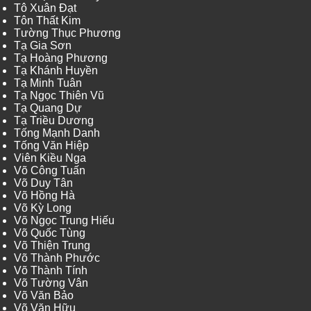
Tô Xuân Đạt
Tôn Thất Kim
Tường Thục Phương
Tạ Gia Sơn
Tạ Hoàng Phương
Tạ Khánh Huyền
Tạ Minh Tuân
Tạ Ngọc Thiên Vũ
Tạ Quang Dự
Tạ Triều Dương
Tống Mạnh Danh
Tống Văn Hiệp
Viên Kiều Nga
Võ Công Tuấn
Võ Duy Tân
Võ Hồng Hà
Võ Kỳ Long
Võ Ngọc Trung Hiếu
Võ Quốc Tùng
Võ Thiện Trung
Võ Thành Phước
Võ Thành Tính
Võ Tường Vân
Võ Văn Bảo
Võ Văn Hữu