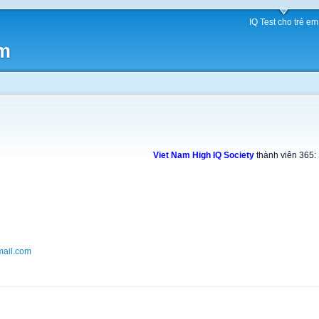
IQ Test cho trẻ em
am
Viet Nam High IQ Society
thành viên 365:
ail.com