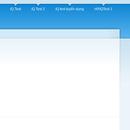
IQ Test
IQ Test 2
IQ test tuyển dụng
HRIQTest 1