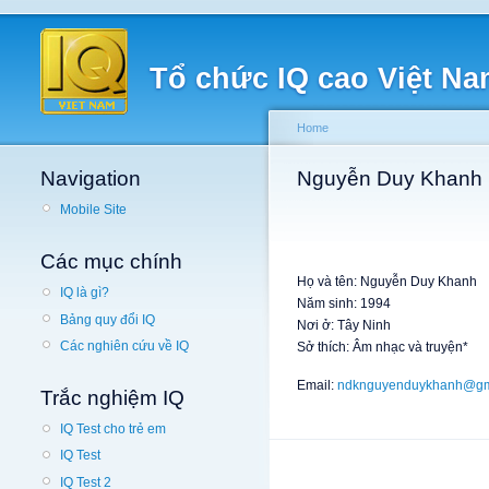
Tổ chức IQ cao Việt N
Home
Navigation
Nguyễn Duy Khanh
Mobile Site
Các mục chính
Họ và tên: Nguyễn Duy Khanh
IQ là gì?
Năm sinh: 1994
Bảng quy đổi IQ
Nơi ở: Tây Ninh
Các nghiên cứu về IQ
Sở thích: Âm nhạc và truyện*
Email:
ndknguyenduykhanh@gm
Trắc nghiệm IQ
IQ Test cho trẻ em
IQ Test
IQ Test 2