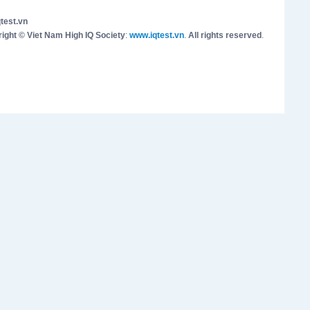
test.vn
ight © Viet Nam High IQ Society
:
www.iqtest.vn
.
All rights reserved
.