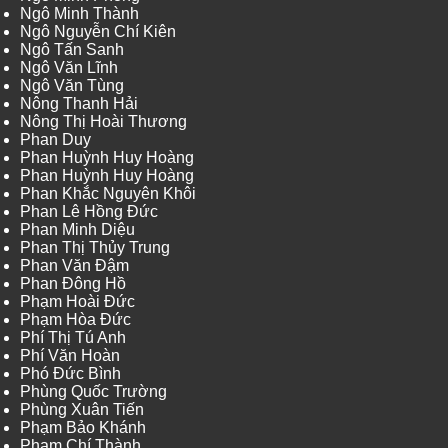
Ngô Minh Thành
Ngô Nguyễn Chí Kiên
Ngô Tấn Sanh
Ngô Văn Lĩnh
Ngô Văn Tùng
Nông Thanh Hải
Nông Thị Hoài Thương
Phan Duy
Phan Huỳnh Huy Hoàng
Phan Huỳnh Huy Hoàng
Phan Khắc Nguyên Khôi
Phan Lê Hồng Đức
Phan Minh Diệu
Phan Thị Thủy Trung
Phan Văn Đậm
Phan Đông Hồ
Phạm Hoài Đức
Phạm Hòa Đức
Phí Thị Tú Anh
Phí Văn Hoàn
Phó Đức Bình
Phùng Quốc Trường
Phùng Xuân Tiến
Phạm Bảo Khánh
Phạm Chí Thành