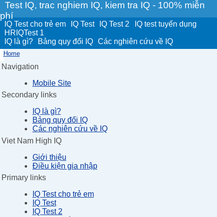
Test IQ, trac nghiem IQ, kiem tra IQ - 100% miễn
phí
IQ Test cho trẻ em
IQ Test
IQ Test 2
IQ test tuyển dụng
HRIQTest 1
IQ là gì?
Bảng quy đổi IQ
Các nghiên cứu về IQ
Home
Navigation
Mobile Site
Secondary links
IQ là gì?
Bảng quy đổi IQ
Các nghiên cứu về IQ
Viet Nam High IQ
Giới thiệu
Điều kiện gia nhập
Primary links
IQ Test cho trẻ em
IQ Test
IQ Test 2