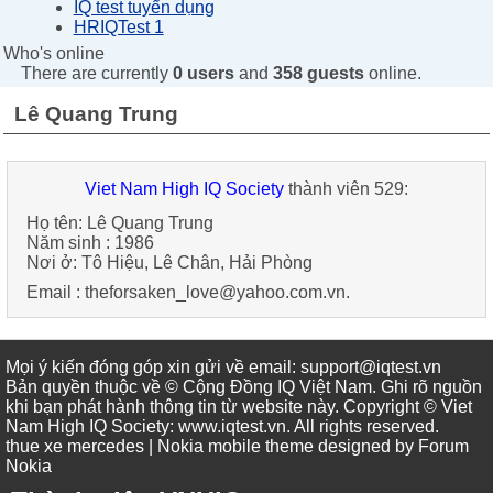
IQ test tuyển dụng
HRIQTest 1
Who's online
There are currently
0 users
and
358 guests
online.
Lê Quang Trung
Viet Nam High IQ Society
thành viên 529:
Họ tên:
Lê Quang Trung
Năm sinh :
1986
Nơi ở:
Tô Hiệu, Lê Chân, Hải Phòng
Email :
theforsaken_love@yahoo.com.vn
.
Mọi ý kiến đóng góp xin gửi về email: support@iqtest.vn
Bản quyền thuộc về © Cộng Đồng IQ Việt Nam. Ghi rõ nguồn
khi bạn phát hành thông tin từ website này. Copyright © Viet
Nam High IQ Society
:
www.iqtest.vn
.
All rights reserved
.
thue xe mercedes
| Nokia mobile theme designed by
Forum
Nokia