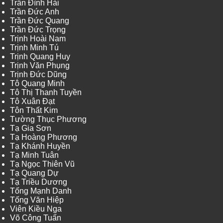
Trần Đình Hải
Trần Đức Anh
Trần Đức Quang
Trần Đức Trọng
Trịnh Hoài Nam
Trịnh Minh Tú
Trịnh Quang Huy
Trịnh Văn Phụng
Trịnh Đức Dũng
Tô Quang Minh
Tô Thị Thanh Tuyền
Tô Xuân Đạt
Tôn Thất Kim
Tường Thục Phương
Tạ Gia Sơn
Tạ Hoàng Phương
Tạ Khánh Huyền
Tạ Minh Tuân
Tạ Ngọc Thiên Vũ
Tạ Quang Dự
Tạ Triều Dương
Tống Mạnh Danh
Tống Văn Hiệp
Viên Kiều Nga
Võ Công Tuấn