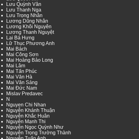
Lưu Quỳnh Vân
Lưu Thanh Nga
Lưu Trọng Nhân
Lương Dũng Nhân
Lương Khôi Nguyên
Lương Thanh Nguyệt
Lại Bá Hưng
Lữ Thục Phương Anh
Mai Bách
Mai Công Sơn
Mai Hoàng Bảo Long
Mai Lâm
Mai Tấn Phúc
Mai Văn Hà
Mai Văn Sáng
Mai Đức Nam
Mislav Predavec
N
Nguyen Chi Nhan
Nguyễn Khánh Thuận
Nguyễn Khắc Huân
Nguyễn Mạnh Thi
Nguyễn Ngọc Quỳnh Như
Nguyễn Trọng Trường Thành
Nguyễn Tuấn Anh