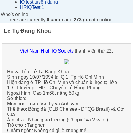
IQ test tuyển dụng
HRIQTest 1
Who's online
There are currently
0 users
and
273 guests
online.
Lê Tạ Đăng Khoa
Viet Nam High IQ Society
thành viên thứ 22:
Họ và Tên:
Lê Tạ Đăng Khoa
Sinh ngày
10/07/1994 tại Q.1, Tp.Hồ Chí Minh
Hiện đang ở
TP.Hồ Chí Minh
và
chuẩn bị học tại lớp
11CT trường THPT Chuyên Lê Hồng Phong
.
Ngoại hình:
Cao 1m68, nặng 50kg
Sở thích:
Môn học:
Toán, Vật Lý
và
Anh văn
.
Thể thao:
Bóng đá (CLB Chelsea - ĐTQG Brazil)
và
Cờ
vua
Âm nhạc:
Nhạc giao hưởng (Chopin' và Vivaldi)
Trò chơi:
Tangram
Châm ngôn:
Không có gì là không thể !