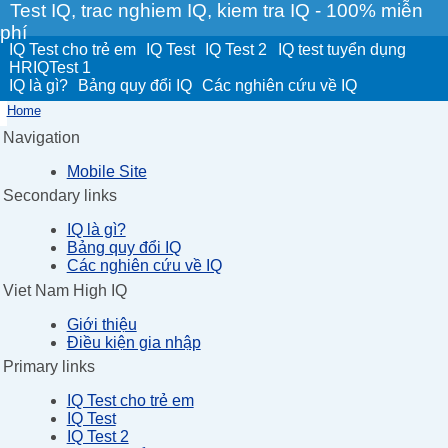
Test IQ, trac nghiem IQ, kiem tra IQ - 100% miễn
phí
IQ Test cho trẻ em
IQ Test
IQ Test 2
IQ test tuyển dụng
HRIQTest 1
IQ là gì?
Bảng quy đổi IQ
Các nghiên cứu về IQ
Home
Navigation
Mobile Site
Secondary links
IQ là gì?
Bảng quy đổi IQ
Các nghiên cứu về IQ
Viet Nam High IQ
Giới thiệu
Điều kiện gia nhập
Primary links
IQ Test cho trẻ em
IQ Test
IQ Test 2