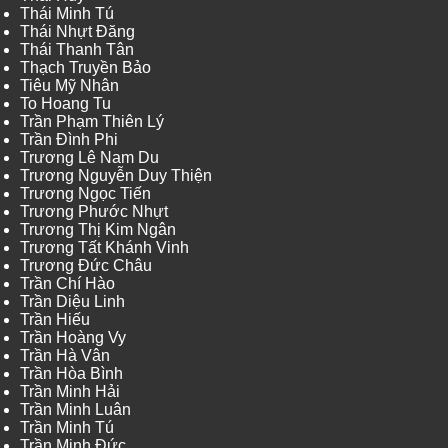
Thái Minh Tú
Thái Nhựt Đăng
Thái Thanh Tân
Thạch Truyền Bảo
Tiêu Mỹ Nhân
To Hoang Tu
Trần Phạm Thiên Lý
Trần Đình Phi
Trương Lê Nam Du
Trương Nguyễn Duy Thiện
Trương Ngọc Tiến
Trương Phước Nhựt
Trương Thị Kim Ngân
Trương Tất Khánh Vinh
Trương Đức Châu
Trần Chí Hào
Trần Diệu Linh
Trần Hiếu
Trần Hoàng Vy
Trần Hà Vân
Trần Hòa Bình
Trần Minh Hải
Trần Minh Luân
Trần Minh Tú
Trần Minh Đức