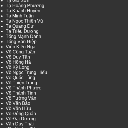
Tạ Gia Sơn
Tạ Hoàng Phương
Tạ Khánh Huyền
Tạ Minh Tuân
Tạ Ngọc Thiên Vũ
Tạ Quang Dự
Tạ Triều Dương
Tống Mạnh Danh
Tống Văn Hiệp
Viên Kiều Nga
Võ Công Tuấn
Võ Duy Tân
Võ Hồng Hà
Võ Kỳ Long
Võ Ngọc Trung Hiếu
Võ Quốc Tùng
Võ Thiện Trung
Võ Thành Phước
Võ Thành Tính
Võ Tường Vân
Võ Văn Bảo
Võ Văn Hữu
Võ Đông Quân
Võ Đại Dương
Văn Duy Thái