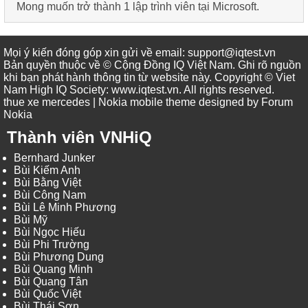
Mong muốn trở thành 1 lập trình viên tại Microsoft
.
Mọi ý kiến đóng góp xin gửi về email: support@iqtest.vn
Bản quyền thuộc về © Cộng Đồng IQ Việt Nam. Ghi rõ nguồn
khi bạn phát hành thông tin từ website này. Copyright © Viet
Nam High IQ Society
:
www.iqtest.vn
.
All rights reserved
.
thue xe mercedes
| Nokia mobile theme designed by
Forum
Nokia
Thành viên VNHiQ
Bernhard Junker
Bùi Kiếm Anh
Bùi Bằng Việt
Bùi Công Nam
Bùi Lê Minh Phương
Bùi Mỹ
Bùi Ngọc Hiếu
Bùi Phi Trường
Bùi Phương Dung
Bùi Quang Minh
Bùi Quang Tân
Bùi Quốc Việt
Bùi Thái Sơn