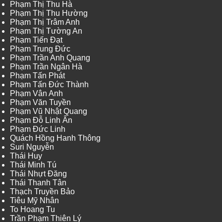
Phạm Thị Thu Hà
Phạm Thị Thu Hường
Phạm Thị Trâm Anh
Phạm Thị Tường An
Phạm Tiến Đạt
Phạm Trung Đức
Phạm Trần Anh Quang
Phạm Trần Ngân Hà
Phạm Tấn Phát
Phạm Tấn Đức Thành
Phạm Vân Anh
Phạm Văn Tuyền
Phạm Vũ Nhật Quang
Phạm Đỗ Linh Ấn
Phạm Đức Linh
Quách Hồng Hanh Thông
Suri Nguyễn
Thái Huy
Thái Minh Tú
Thái Nhựt Đăng
Thái Thanh Tân
Thạch Truyền Bảo
Tiêu Mỹ Nhân
To Hoang Tu
Trần Phạm Thiên Lý