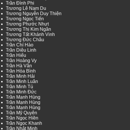
Trần Đình Phi
Trương Lê Nam Du
Trương Nguyễn Duy Thiện
Trương Ngọc Tiến
Trương Phước Nhựt
Trương Thị Kim Ngân
Trương Tất Khánh Vinh
Trương Đức Châu
Trần Chí Hào
Trần Diệu Linh
Trần Hiếu
Trần Hoàng Vy
Trần Hà Vân
Trần Hòa Bình
Trần Minh Hải
Trần Minh Luân
Trần Minh Tú
Trần Minh Đức
Trần Mạnh Hùng
Trần Mạnh Hùng
Trần Mạnh Hùng
Trần Mỹ Quyên
Trần Ngọc Hiền
Trần Ngọc Khanh
Trần Nhật Minh