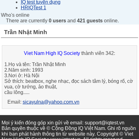
IQ test tuyển dụng
HRIQTest 1
Who's online
There are currently
0 users
and
421 guests
online.
Trần Nhật Minh
Viet Nam High IQ Society
thành viên 342:
1.Họ và tên: Trần Nhật Minh
2.Năm sinh: 1993
3.Nơi ở: Hà Nội
Sở thích: beatbox, nghe nhạc, đọc sách tâm lý, bóng rổ, cờ
vua, cờ tướng, ảo thuật,
cầu lông.....
Email:
sicayulna@yahoo.com.vn
Mọi ý kiến đóng góp xin gửi về email: support@iqtest.vn
Bản quyền thuộc về © Cộng Đồng IQ Việt Nam. Ghi rõ nguồn
khi bạn phát hành thông tin từ website này. Copyright © Viet