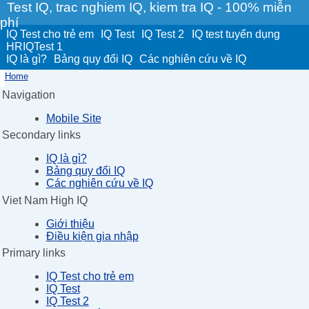
Test IQ, trac nghiem IQ, kiem tra IQ - 100% miễn
phí
IQ Test cho trẻ em
IQ Test
IQ Test 2
IQ test tuyển dụng
HRIQTest 1
IQ là gì?
Bảng quy đổi IQ
Các nghiên cứu về IQ
Home
Navigation
Mobile Site
Secondary links
IQ là gì?
Bảng quy đổi IQ
Các nghiên cứu về IQ
Viet Nam High IQ
Giới thiệu
Điều kiện gia nhập
Primary links
IQ Test cho trẻ em
IQ Test
IQ Test 2