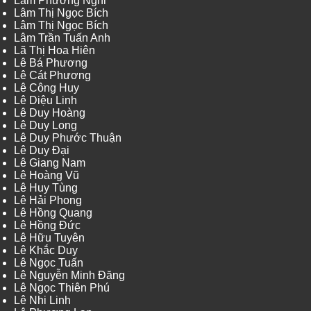
Lâm Phương Nghi
Lâm Thị Ngọc Bích
Lâm Thị Ngọc Bích
Lâm Trần Tuấn Anh
Lã Thị Hoa Hiên
Lê Bá Phương
Lê Cát Phương
Lê Công Huy
Lê Diệu Linh
Lê Duy Hoàng
Lê Duy Long
Lê Duy Phước Thuận
Lê Duy Đại
Lê Giang Nam
Lê Hoàng Vũ
Lê Huy Tùng
Lê Hải Phong
Lê Hồng Quang
Lê Hồng Đức
Lê Hữu Tuyên
Lê Khắc Duy
Lê Ngọc Tuấn
Lê Nguyễn Minh Đăng
Lê Ngọc Thiên Phú
Lê Nhi Linh