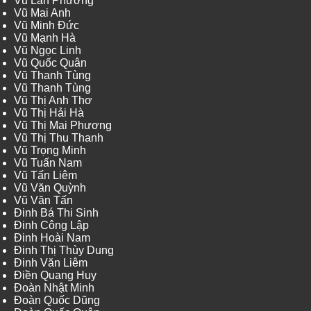
Vũ Lan Phương
Vũ Mai Anh
Vũ Minh Đức
Vũ Mạnh Hà
Vũ Ngọc Linh
Vũ Quốc Quân
Vũ Thanh Tùng
Vũ Thanh Tùng
Vũ Thị Anh Thơ
Vũ Thị Hải Hà
Vũ Thị Mai Phương
Vũ Thị Thu Thanh
Vũ Trọng Minh
Vũ Tuấn Nam
Vũ Tấn Liêm
Vũ Văn Quỳnh
Vũ Văn Tấn
Đinh Bá Thi Sinh
Đinh Công Lập
Đinh Hoài Nam
Đinh Thị Thùy Dung
Đinh Văn Liêm
Điền Quang Huy
Đoàn Nhật Minh
Đoàn Quốc Dũng