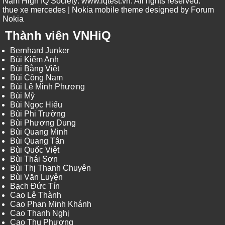
Nam High IQ Society
:
www.iqtest.vn
.
All rights reserved
.
thue xe mercedes
| Nokia mobile theme designed by
Forum
Nokia
Thành viên VNHiQ
Bernhard Junker
Bùi Kiếm Anh
Bùi Bằng Việt
Bùi Công Nam
Bùi Lê Minh Phương
Bùi Mỹ
Bùi Ngọc Hiếu
Bùi Phi Trường
Bùi Phương Dung
Bùi Quang Minh
Bùi Quang Tân
Bùi Quốc Việt
Bùi Thái Sơn
Bùi Thị Thanh Chuyên
Bùi Văn Luyện
Bạch Đức Tín
Cao Lê Thành
Cao Phan Minh Khánh
Cao Thanh Nghị
Cao Thu Phương