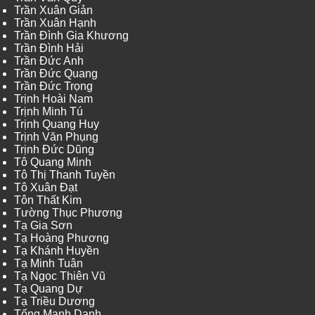
Trần Xuân Giản
Trần Xuân Hạnh
Trần Đình Gia Khương
Trần Đình Hải
Trần Đức Anh
Trần Đức Quang
Trần Đức Trọng
Trịnh Hoài Nam
Trịnh Minh Tú
Trịnh Quang Huy
Trịnh Văn Phụng
Trịnh Đức Dũng
Tô Quang Minh
Tô Thị Thanh Tuyền
Tô Xuân Đạt
Tôn Thất Kim
Tường Thục Phương
Tạ Gia Sơn
Tạ Hoàng Phương
Tạ Khánh Huyền
Tạ Minh Tuân
Tạ Ngọc Thiên Vũ
Tạ Quang Dự
Tạ Triều Dương
Tống Mạnh Danh