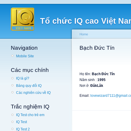
Tổ chức IQ cao Việt N
Home
Navigation
Bạch Đức Tín
Mobile Site
Các mục chính
Họ tên:
Bạch Đức Tín
IQ là gì?
Năm sinh :
1995
Bảng quy đổi IQ
Nơi ở:
ĐăkLăk
Các nghiên cứu về IQ
Email:
lovewizard7111@gmail.
Trắc nghiệm IQ
IQ Test cho trẻ em
IQ Test
IQ Test 2