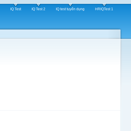
IQ Test
IQ Test 2
IQ test tuyển dụng
HRIQTest 1