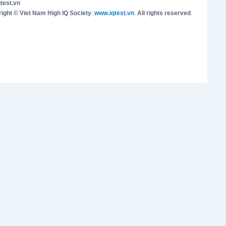
test.vn
ight © Viet Nam High IQ Society
:
www.iqtest.vn
.
All rights reserved
.