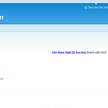
IQ Test cho trẻ em
am
Viet Nam High IQ Society
thành viên 624:
com