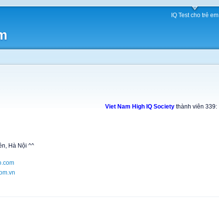
IQ Test cho trẻ em
am
Viet Nam High IQ Society
thành viên 339:
n, Hà Nội ^^
o.com
om.vn