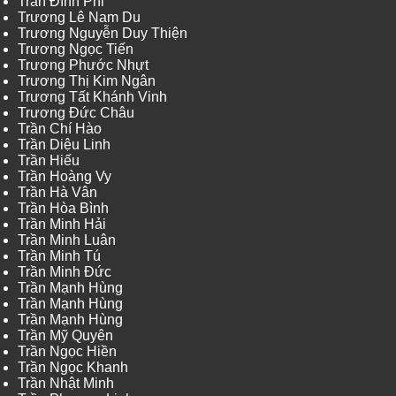
Trần Đình Phi
Trương Lê Nam Du
Trương Nguyễn Duy Thiện
Trương Ngọc Tiến
Trương Phước Nhựt
Trương Thị Kim Ngân
Trương Tất Khánh Vinh
Trương Đức Châu
Trần Chí Hào
Trần Diệu Linh
Trần Hiếu
Trần Hoàng Vy
Trần Hà Vân
Trần Hòa Bình
Trần Minh Hải
Trần Minh Luân
Trần Minh Tú
Trần Minh Đức
Trần Mạnh Hùng
Trần Mạnh Hùng
Trần Mạnh Hùng
Trần Mỹ Quyên
Trần Ngọc Hiền
Trần Ngọc Khanh
Trần Nhật Minh