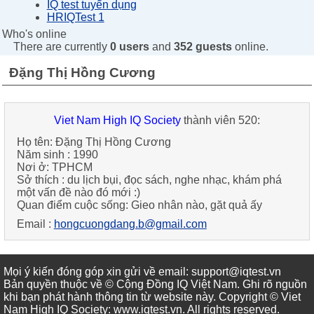
IQ test tuyển dụng
HRIQTest 1
Who's online
There are currently
0 users
and
352 guests
online.
Đặng Thị Hồng Cương
Viet Nam High IQ Society
thành viên 520:
Họ tên:
Đặng Thị Hồng Cương
Năm sinh :
1990
Nơi ở:
TPHCM
Sở thích :
du lịch bụi, đọc sách, nghe nhạc, khám phá
một vấn đề nào đó mới :)
Quan điểm cuộc sống:
Gieo nhân nào, gặt quả ấy
Email :
hongcuongdang.b@gmail.com
Mọi ý kiến đóng góp xin gửi về email: support@iqtest.vn
Bản quyền thuộc về © Cộng Đồng IQ Việt Nam. Ghi rõ nguồn
khi bạn phát hành thông tin từ website này. Copyright © Viet
Nam High IQ Society
:
www.iqtest.vn
.
All rights reserved
.