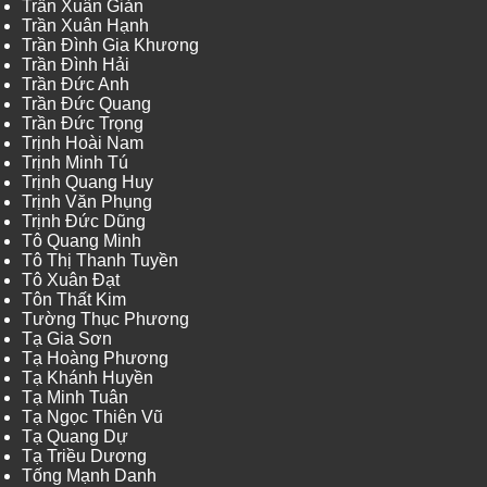
Trần Xuân Giản
Trần Xuân Hạnh
Trần Đình Gia Khương
Trần Đình Hải
Trần Đức Anh
Trần Đức Quang
Trần Đức Trọng
Trịnh Hoài Nam
Trịnh Minh Tú
Trịnh Quang Huy
Trịnh Văn Phụng
Trịnh Đức Dũng
Tô Quang Minh
Tô Thị Thanh Tuyền
Tô Xuân Đạt
Tôn Thất Kim
Tường Thục Phương
Tạ Gia Sơn
Tạ Hoàng Phương
Tạ Khánh Huyền
Tạ Minh Tuân
Tạ Ngọc Thiên Vũ
Tạ Quang Dự
Tạ Triều Dương
Tống Mạnh Danh