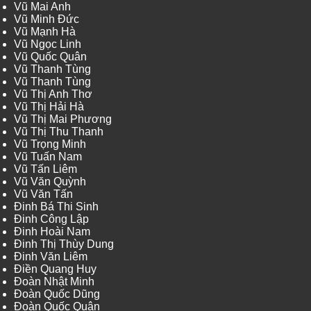
Vũ Mai Anh
Vũ Minh Đức
Vũ Mạnh Hà
Vũ Ngọc Linh
Vũ Quốc Quân
Vũ Thanh Tùng
Vũ Thanh Tùng
Vũ Thị Anh Thơ
Vũ Thị Hải Hà
Vũ Thị Mai Phương
Vũ Thị Thu Thanh
Vũ Trọng Minh
Vũ Tuấn Nam
Vũ Tấn Liêm
Vũ Văn Quỳnh
Vũ Văn Tấn
Đinh Bá Thi Sinh
Đinh Công Lập
Đinh Hoài Nam
Đinh Thị Thùy Dung
Đinh Văn Liêm
Điền Quang Huy
Đoàn Nhật Minh
Đoàn Quốc Dũng
Đoàn Quốc Quân