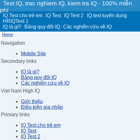
Test IQ, trac nghiem IQ, kiem tra IQ - 100% miễn
phí
IQ Test cho trẻ em
IQ Test
IQ Test 2
IQ test tuyển dụng
HRIQTest 1
IQ là gì?
Bảng quy đổi IQ
Các nghiên cứu về IQ
Home
Navigation
Mobile Site
Secondary links
IQ là gì?
Bảng quy đổi IQ
Các nghiên cứu về IQ
Viet Nam High IQ
Giới thiệu
Điều kiện gia nhập
Primary links
IQ Test cho trẻ em
IQ Test
IQ Test 2