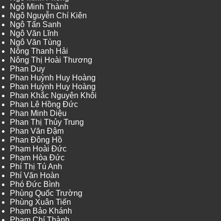
Ngô Minh Thành
Ngô Nguyễn Chí Kiên
Ngô Tấn Sanh
Ngô Văn Lĩnh
Ngô Văn Tùng
Nông Thanh Hải
Nông Thị Hoài Thương
Phan Duy
Phan Huỳnh Huy Hoàng
Phan Huỳnh Huy Hoàng
Phan Khắc Nguyên Khôi
Phan Lê Hồng Đức
Phan Minh Diệu
Phan Thị Thủy Trung
Phan Văn Đậm
Phan Đông Hồ
Phạm Hoài Đức
Phạm Hòa Đức
Phí Thị Tú Anh
Phí Văn Hoàn
Phó Đức Bình
Phùng Quốc Trường
Phùng Xuân Tiến
Phạm Bảo Khánh
Phạm Chí Thành