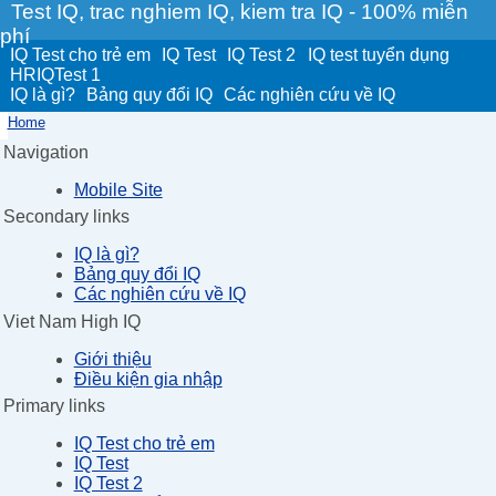
Test IQ, trac nghiem IQ, kiem tra IQ - 100% miễn
phí
IQ Test cho trẻ em
IQ Test
IQ Test 2
IQ test tuyển dụng
HRIQTest 1
IQ là gì?
Bảng quy đổi IQ
Các nghiên cứu về IQ
Home
Navigation
Mobile Site
Secondary links
IQ là gì?
Bảng quy đổi IQ
Các nghiên cứu về IQ
Viet Nam High IQ
Giới thiệu
Điều kiện gia nhập
Primary links
IQ Test cho trẻ em
IQ Test
IQ Test 2