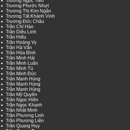
Trương Ngọc Tiến
Trương Phước Nhựt
Trương Thị Kim Ngân
Trương Tất Khánh Vinh
Trương Đức Châu
Trần Chí Hào
Trần Diệu Linh
Trần Hiếu
Trần Hoàng Vy
Trần Hà Vân
Trần Hòa Bình
Trần Minh Hải
Trần Minh Luân
Trần Minh Tú
Trần Minh Đức
Trần Mạnh Hùng
Trần Mạnh Hùng
Trần Mạnh Hùng
Trần Mỹ Quyên
Trần Ngọc Hiền
Trần Ngọc Khanh
Trần Nhật Minh
Trần Phương Linh
Trần Phương Liên
Trần Quang Huy