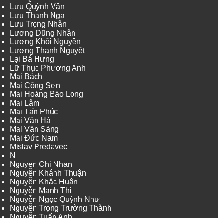
Lưu Quỳnh Vân
Lưu Thanh Nga
Lưu Trọng Nhân
Lương Dũng Nhân
Lương Khôi Nguyên
Lương Thanh Nguyệt
Lại Bá Hưng
Lữ Thục Phương Anh
Mai Bách
Mai Công Sơn
Mai Hoàng Bảo Long
Mai Lâm
Mai Tấn Phúc
Mai Văn Hà
Mai Văn Sáng
Mai Đức Nam
Mislav Predavec
N
Nguyen Chi Nhan
Nguyễn Khánh Thuận
Nguyễn Khắc Huân
Nguyễn Mạnh Thi
Nguyễn Ngọc Quỳnh Như
Nguyễn Trọng Trường Thành
Nguyễn Tuấn Anh