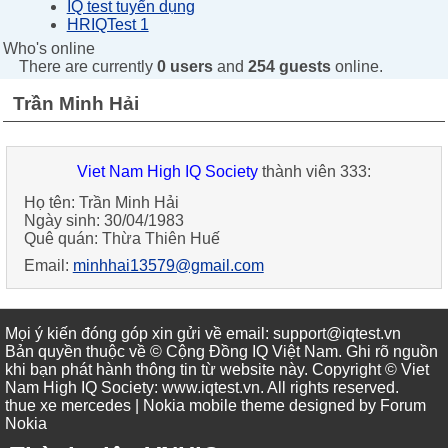
IQ test tuyển dụng
HRIQTest 1
Who's online
There are currently
0 users
and
254 guests
online.
Trần Minh Hải
Viet Nam High IQ Society
thành viên 333:
Họ tên: Trần Minh Hải
Ngày sinh: 30/04/1983
Quê quán: Thừa Thiên Huế
Email:
minhhai13579@gmail.com
Mọi ý kiến đóng góp xin gửi về email: support@iqtest.vn
Bản quyền thuộc về © Cộng Đồng IQ Việt Nam. Ghi rõ nguồn
khi bạn phát hành thông tin từ website này. Copyright © Viet
Nam High IQ Society
:
www.iqtest.vn
.
All rights reserved
.
thue xe mercedes
| Nokia mobile theme designed by
Forum
Nokia