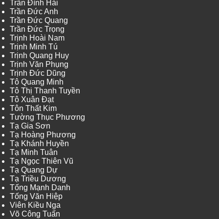
Trần Đình Hải
Trần Đức Anh
Trần Đức Quang
Trần Đức Trọng
Trịnh Hoài Nam
Trịnh Minh Tú
Trịnh Quang Huy
Trịnh Văn Phụng
Trịnh Đức Dũng
Tô Quang Minh
Tô Thị Thanh Tuyền
Tô Xuân Đạt
Tôn Thất Kim
Tường Thục Phương
Tạ Gia Sơn
Tạ Hoàng Phương
Tạ Khánh Huyền
Tạ Minh Tuân
Tạ Ngọc Thiên Vũ
Tạ Quang Dự
Tạ Triều Dương
Tống Mạnh Danh
Tống Văn Hiệp
Viên Kiều Nga
Võ Công Tuấn