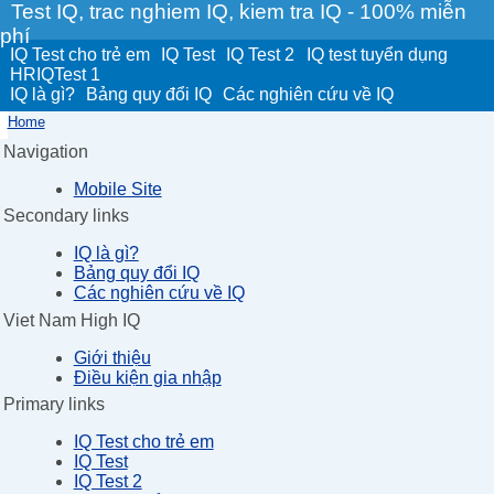
Test IQ, trac nghiem IQ, kiem tra IQ - 100% miễn
phí
IQ Test cho trẻ em
IQ Test
IQ Test 2
IQ test tuyển dụng
HRIQTest 1
IQ là gì?
Bảng quy đổi IQ
Các nghiên cứu về IQ
Home
Navigation
Mobile Site
Secondary links
IQ là gì?
Bảng quy đổi IQ
Các nghiên cứu về IQ
Viet Nam High IQ
Giới thiệu
Điều kiện gia nhập
Primary links
IQ Test cho trẻ em
IQ Test
IQ Test 2