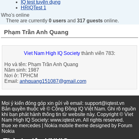
IQ test tuyển dụng
HRIQTest 1
Who's online
There are currently
0 users
and
317 guests
online.
Phạm Trần Anh Quang
Viet Nam High IQ Society
thành viên 783:
Họ và tên:
Phạm Trần Anh Quang
Năm sinh:
1987
Nơi ở:
TPHCM
Email:
anhquang151087@gmail.com
Mọi ý kiến đóng góp xin gửi về email: support@iqtest.vn
Bản quyền thuộc về © Cộng Đồng IQ Việt Nam. Ghi rõ nguồn
khi bạn phát hành thông tin từ website này. Copyright © Viet
Nam High IQ Society
:
www.iqtest.vn
.
All rights reserved
.
thue xe mercedes
| Nokia mobile theme designed by
Forum
Nokia