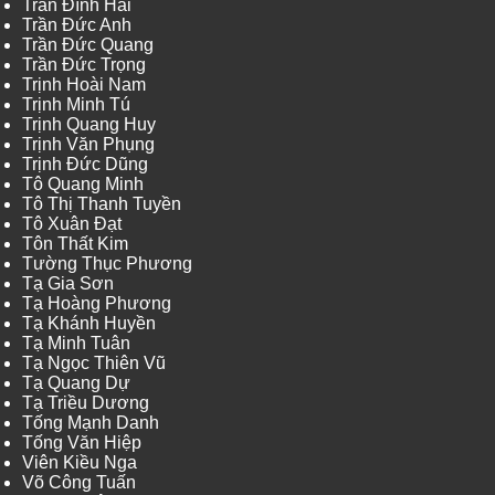
Trần Đình Hải
Trần Đức Anh
Trần Đức Quang
Trần Đức Trọng
Trịnh Hoài Nam
Trịnh Minh Tú
Trịnh Quang Huy
Trịnh Văn Phụng
Trịnh Đức Dũng
Tô Quang Minh
Tô Thị Thanh Tuyền
Tô Xuân Đạt
Tôn Thất Kim
Tường Thục Phương
Tạ Gia Sơn
Tạ Hoàng Phương
Tạ Khánh Huyền
Tạ Minh Tuân
Tạ Ngọc Thiên Vũ
Tạ Quang Dự
Tạ Triều Dương
Tống Mạnh Danh
Tống Văn Hiệp
Viên Kiều Nga
Võ Công Tuấn