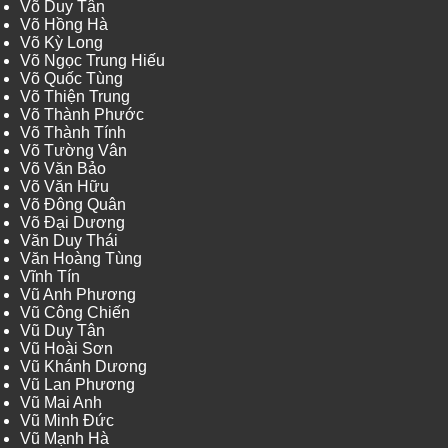
Võ Duy Tân
Võ Hồng Hà
Võ Kỳ Long
Võ Ngọc Trung Hiếu
Võ Quốc Tùng
Võ Thiện Trung
Võ Thành Phước
Võ Thành Tính
Võ Tường Vân
Võ Văn Bảo
Võ Văn Hữu
Võ Đông Quân
Võ Đại Dương
Văn Duy Thái
Văn Hoàng Tùng
Vĩnh Tín
Vũ Anh Phương
Vũ Công Chiến
Vũ Duy Tân
Vũ Hoài Sơn
Vũ Khánh Dương
Vũ Lan Phương
Vũ Mai Anh
Vũ Minh Đức
Vũ Mạnh Hà