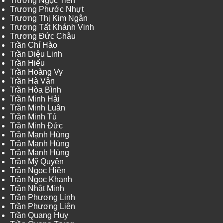
Trương Ngọc Tiến
Trương Phước Nhựt
Trương Thị Kim Ngân
Trương Tất Khánh Vinh
Trương Đức Châu
Trần Chí Hào
Trần Diệu Linh
Trần Hiếu
Trần Hoàng Vy
Trần Hà Vân
Trần Hòa Bình
Trần Minh Hải
Trần Minh Luân
Trần Minh Tú
Trần Minh Đức
Trần Mạnh Hùng
Trần Mạnh Hùng
Trần Mạnh Hùng
Trần Mỹ Quyên
Trần Ngọc Hiền
Trần Ngọc Khanh
Trần Nhật Minh
Trần Phương Linh
Trần Phương Liên
Trần Quang Huy