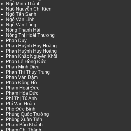
Ngô Minh Thành
Ngô Nguyễn Chí Kiên
Ngô Tấn Sanh
Ngô Văn Lĩnh
Ngô Văn Tùng
Nông Thanh Hải
Nông Thị Hoài Thương
Phan Duy
Phan Huỳnh Huy Hoàng
Phan Huỳnh Huy Hoàng
Phan Khắc Nguyên Khôi
Phan Lê Hồng Đức
Phan Minh Diệu
Phan Thị Thủy Trung
Phan Văn Đậm
Phan Đông Hồ
Phạm Hoài Đức
Phạm Hòa Đức
Phí Thị Tú Anh
Phí Văn Hoàn
Phó Đức Bình
Phùng Quốc Trường
Phùng Xuân Tiến
Phạm Bảo Khánh
Phạm Chí Thành