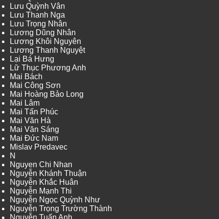
Lưu Quỳnh Vân
Lưu Thanh Nga
Lưu Trọng Nhân
Lương Dũng Nhân
Lương Khôi Nguyên
Lương Thanh Nguyệt
Lại Bá Hưng
Lữ Thục Phương Anh
Mai Bách
Mai Công Sơn
Mai Hoàng Bảo Long
Mai Lâm
Mai Tấn Phúc
Mai Văn Hà
Mai Văn Sáng
Mai Đức Nam
Mislav Predavec
N
Nguyen Chi Nhan
Nguyễn Khánh Thuận
Nguyễn Khắc Huân
Nguyễn Mạnh Thi
Nguyễn Ngọc Quỳnh Như
Nguyễn Trọng Trường Thành
Nguyễn Tuấn Anh