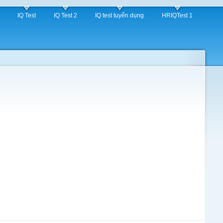
IQ Test
IQ Test 2
IQ test tuyển dụng
HRIQTest 1