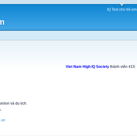
IQ Test cho trẻ em
am
Viet Nam High IQ Society
thành viên 415:
iolon và du lịch.
.
.vn