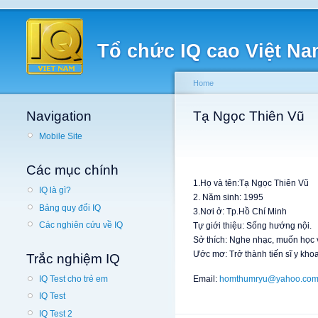
Tổ chức IQ cao Việt N
Home
Navigation
Tạ Ngọc Thiên Vũ
Mobile Site
Các mục chính
1.Họ và tên:Tạ Ngọc Thiên Vũ
IQ là gì?
2. Năm sinh: 1995
Bảng quy đổi IQ
3.Nơi ở: Tp.Hồ Chí Minh
Các nghiên cứu về IQ
Tự giới thiệu: Sống hướng nội.
Sở thích: Nghe nhạc, muốn học v
Ước mơ: Trở thành tiến sĩ y khoa
Trắc nghiệm IQ
Email:
homthumryu@yahoo.com
IQ Test cho trẻ em
IQ Test
IQ Test 2