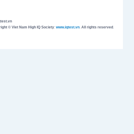
test.vn
ight © Viet Nam High IQ Society
:
www.iqtest.vn
.
All rights reserved
.