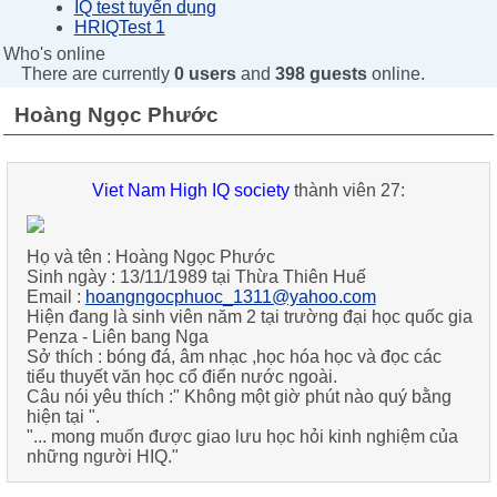
IQ test tuyển dụng
HRIQTest 1
Who's online
There are currently
0 users
and
398 guests
online.
Hoàng Ngọc Phước
Viet Nam High IQ society
thành viên 27:
Họ và tên :
Hoàng Ngọc Phước
Sinh ngày :
13/11/1989 tại Thừa Thiên Huế
Email :
hoangngocphuoc_1311@yahoo.com
Hiện đang là
sinh viên năm 2 tại trường đại học quốc gia
Penza - Liên bang Nga
Sở thích :
bóng đá, âm nhạc ,học hóa học và đọc các
tiểu thuyết văn học cổ điển nước ngoài.
Câu nói yêu thích :
" Không một giờ phút nào quý bằng
hiện tại ".
"... mong muốn được giao lưu học hỏi kinh nghiệm của
những người HIQ."