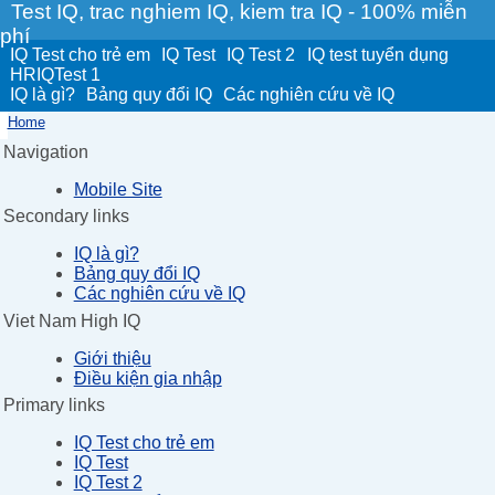
Test IQ, trac nghiem IQ, kiem tra IQ - 100% miễn
phí
IQ Test cho trẻ em
IQ Test
IQ Test 2
IQ test tuyển dụng
HRIQTest 1
IQ là gì?
Bảng quy đổi IQ
Các nghiên cứu về IQ
Home
Navigation
Mobile Site
Secondary links
IQ là gì?
Bảng quy đổi IQ
Các nghiên cứu về IQ
Viet Nam High IQ
Giới thiệu
Điều kiện gia nhập
Primary links
IQ Test cho trẻ em
IQ Test
IQ Test 2