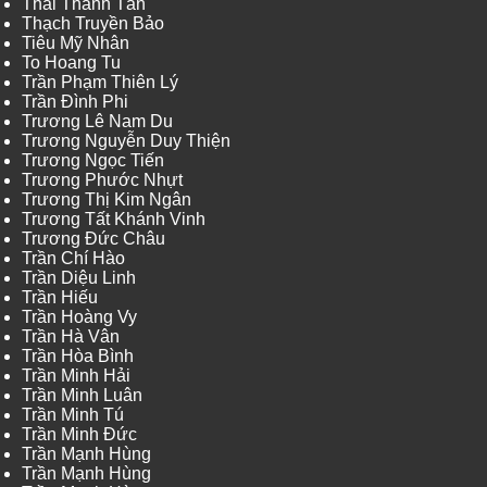
Thái Thanh Tân
Thạch Truyền Bảo
Tiêu Mỹ Nhân
To Hoang Tu
Trần Phạm Thiên Lý
Trần Đình Phi
Trương Lê Nam Du
Trương Nguyễn Duy Thiện
Trương Ngọc Tiến
Trương Phước Nhựt
Trương Thị Kim Ngân
Trương Tất Khánh Vinh
Trương Đức Châu
Trần Chí Hào
Trần Diệu Linh
Trần Hiếu
Trần Hoàng Vy
Trần Hà Vân
Trần Hòa Bình
Trần Minh Hải
Trần Minh Luân
Trần Minh Tú
Trần Minh Đức
Trần Mạnh Hùng
Trần Mạnh Hùng