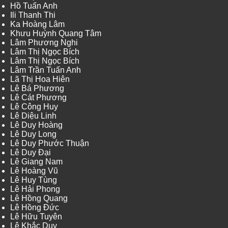
Hồ Tuấn Anh
Ili Thanh Thi
Ka Hoàng Lâm
Khưu Huỳnh Quang Tâm
Lâm Phương Nghi
Lâm Thị Ngọc Bích
Lâm Thị Ngọc Bích
Lâm Trần Tuấn Anh
Lã Thị Hoa Hiên
Lê Bá Phương
Lê Cát Phương
Lê Công Huy
Lê Diệu Linh
Lê Duy Hoàng
Lê Duy Long
Lê Duy Phước Thuận
Lê Duy Đại
Lê Giang Nam
Lê Hoàng Vũ
Lê Huy Tùng
Lê Hải Phong
Lê Hồng Quang
Lê Hồng Đức
Lê Hữu Tuyên
Lê Khắc Duy