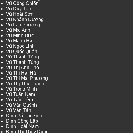
Vũ Công Chiến
Vũ Duy Tân
Vũ Hoài Sơn
Vũ Khánh Dương
Vũ Lan Phương
Vũ Mai Anh
Vũ Minh Đức
Vũ Mạnh Hà
Vũ Ngọc Linh
Vũ Quốc Quân
Vũ Thanh Tùng
Vũ Thanh Tùng
Vũ Thị Anh Thơ
Vũ Thị Hải Hà
Vũ Thị Mai Phương
Vũ Thị Thu Thanh
Vũ Trọng Minh
Vũ Tuấn Nam
Vũ Tấn Liêm
Vũ Văn Quỳnh
Vũ Văn Tấn
Đinh Bá Thi Sinh
Đinh Công Lập
Đinh Hoài Nam
Đinh Thị Thùy Dung