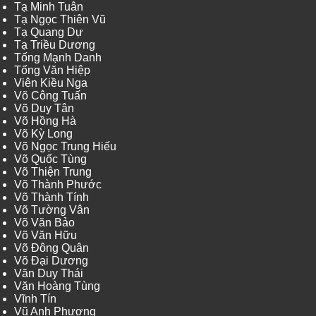
Tạ Minh Tuân
Tạ Ngọc Thiên Vũ
Tạ Quang Dự
Tạ Triều Dương
Tống Mạnh Danh
Tống Văn Hiệp
Viên Kiều Nga
Võ Công Tuấn
Võ Duy Tân
Võ Hồng Hà
Võ Kỳ Long
Võ Ngọc Trung Hiếu
Võ Quốc Tùng
Võ Thiện Trung
Võ Thành Phước
Võ Thành Tính
Võ Tường Vân
Võ Văn Bảo
Võ Văn Hữu
Võ Đông Quân
Võ Đại Dương
Văn Duy Thái
Văn Hoàng Tùng
Vĩnh Tín
Vũ Anh Phương