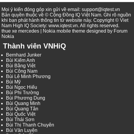
Mọi ý kiến đóng góp xin gửi về email: support@iqtest.vn
Bản quyền thuộc về © Cộng Đồng IQ Việt Nam. Ghi rõ nguồn
khi bạn phát hành thông tin từ website này. Copyright © Viet
Nam High IQ Society
:
www.iqtest.vn
.
All rights reserved
.
thue xe mercedes
| Nokia mobile theme designed by
Forum
Nokia
Thành viên VNHiQ
Bernhard Junker
Bùi Kiếm Anh
Bùi Bằng Việt
Bùi Công Nam
Bùi Lê Minh Phương
Bùi Mỹ
Bùi Ngọc Hiếu
Bùi Phi Trường
Bùi Phương Dung
Bùi Quang Minh
Bùi Quang Tân
Bùi Quốc Việt
Bùi Thái Sơn
Bùi Thị Thanh Chuyên
Bùi Văn Luyện