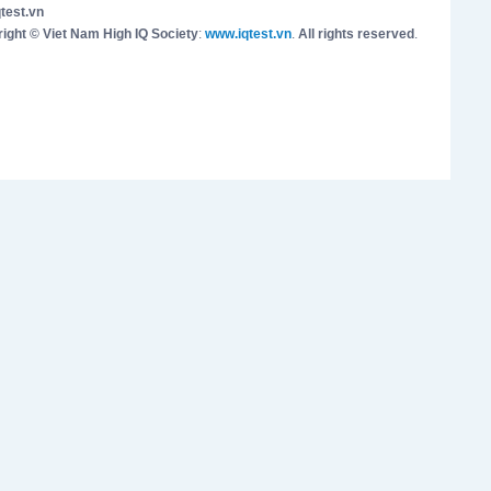
test.vn
ight © Viet Nam High IQ Society
:
www.iqtest.vn
.
All rights reserved
.