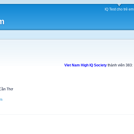
IQ Test cho trẻ em
am
Viet Nam High IQ Society
thành viên 383:
.Cần Thơ
om