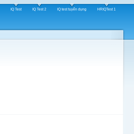
IQ Test
IQ Test 2
IQ test tuyển dụng
HRIQTest 1