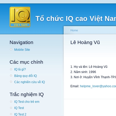
Tổ chức IQ cao Việt N
Home
Navigation
Lê Hoàng Vũ
Mobile Site
Các mục chính
1. Họ và tên: Lê Hoàng Vũ
IQ là gì?
2. Năm sinh: 1996
Bảng quy đổi IQ
3. Nơi ở: Huyện Vĩnh Thạnh-TP
Các nghiên cứu về IQ
Email:
helpme_lover@yahoo.c
Trắc nghiệm IQ
IQ Test cho trẻ em
IQ Test
IQ Test 2