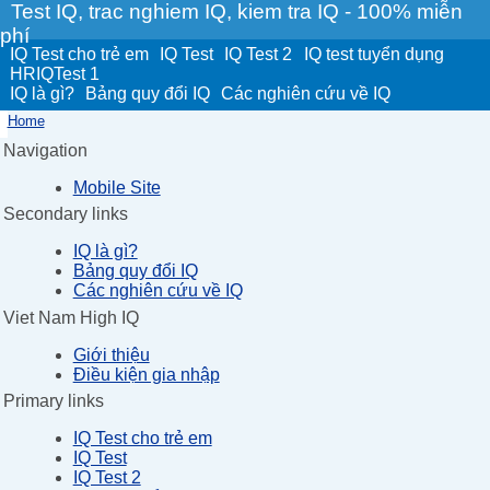
Test IQ, trac nghiem IQ, kiem tra IQ - 100% miễn
phí
IQ Test cho trẻ em
IQ Test
IQ Test 2
IQ test tuyển dụng
HRIQTest 1
IQ là gì?
Bảng quy đổi IQ
Các nghiên cứu về IQ
Home
Navigation
Mobile Site
Secondary links
IQ là gì?
Bảng quy đổi IQ
Các nghiên cứu về IQ
Viet Nam High IQ
Giới thiệu
Điều kiện gia nhập
Primary links
IQ Test cho trẻ em
IQ Test
IQ Test 2