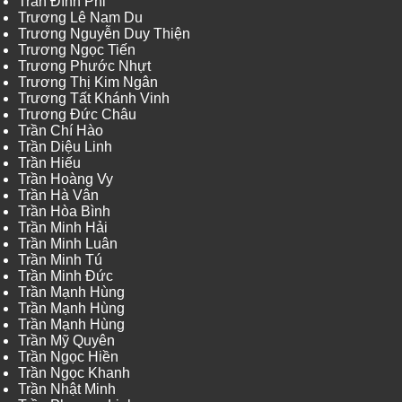
Trần Đình Phi
Trương Lê Nam Du
Trương Nguyễn Duy Thiện
Trương Ngọc Tiến
Trương Phước Nhựt
Trương Thị Kim Ngân
Trương Tất Khánh Vinh
Trương Đức Châu
Trần Chí Hào
Trần Diệu Linh
Trần Hiếu
Trần Hoàng Vy
Trần Hà Vân
Trần Hòa Bình
Trần Minh Hải
Trần Minh Luân
Trần Minh Tú
Trần Minh Đức
Trần Mạnh Hùng
Trần Mạnh Hùng
Trần Mạnh Hùng
Trần Mỹ Quyên
Trần Ngọc Hiền
Trần Ngọc Khanh
Trần Nhật Minh