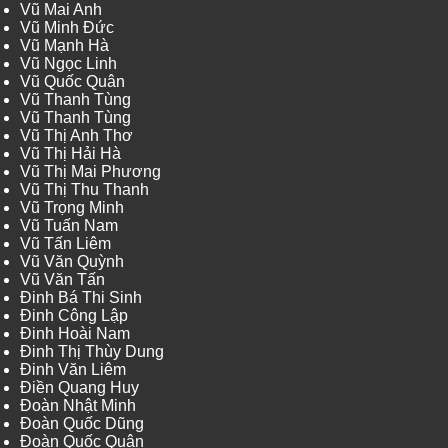
Vũ Mai Anh
Vũ Minh Đức
Vũ Mạnh Hà
Vũ Ngọc Linh
Vũ Quốc Quân
Vũ Thanh Tùng
Vũ Thanh Tùng
Vũ Thị Anh Thơ
Vũ Thị Hải Hà
Vũ Thị Mai Phương
Vũ Thị Thu Thanh
Vũ Trọng Minh
Vũ Tuấn Nam
Vũ Tấn Liêm
Vũ Văn Quỳnh
Vũ Văn Tấn
Đinh Bá Thi Sinh
Đinh Công Lập
Đinh Hoài Nam
Đinh Thị Thùy Dung
Đinh Văn Liêm
Điền Quang Huy
Đoàn Nhật Minh
Đoàn Quốc Dũng
Đoàn Quốc Quân