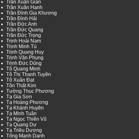
Trần Xuân Giản
Trần Xuân Hạnh
Trần Đình Gia Khương
Trần Đình Hải
Trần Đức Anh
Trần Đức Quang
Trần Đức Trọng
Trịnh Hoài Nam
Trịnh Minh Tú
Trịnh Quang Huy
Trịnh Văn Phụng
Trịnh Đức Dũng
Tô Quang Minh
Tô Thị Thanh Tuyền
Tô Xuân Đạt
Tôn Thất Kim
Tường Thục Phương
Tạ Gia Sơn
Tạ Hoàng Phương
Tạ Khánh Huyền
Tạ Minh Tuân
Tạ Ngọc Thiên Vũ
Tạ Quang Dự
Tạ Triều Dương
Tống Mạnh Danh