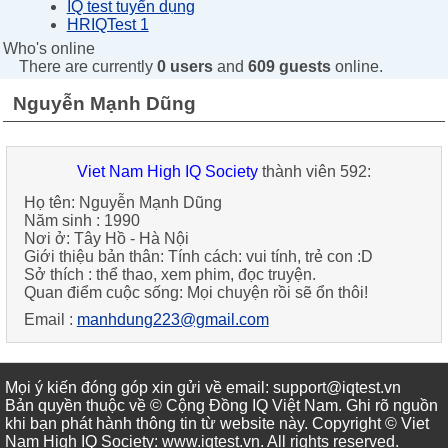
IQ test tuyển dụng
HRIQTest 1
Who's online
There are currently
0 users
and
609 guests
online.
Nguyễn Mạnh Dũng
Viet Nam High IQ Society
thành viên 592:
Họ tên:
Nguyễn Mạnh Dũng
Năm sinh :
1990
Nơi ở:
Tây Hồ - Hà Nội
Giới thiệu bản thân:
Tính cách: vui tính, trẻ con :D
Sở thích :
thể thao, xem phim, đọc truyện.
Quan điểm cuộc sống:
Mọi chuyện rồi sẽ ổn thôi!
Email :
manhdung223@gmail.com
Mọi ý kiến đóng góp xin gửi về email: support@iqtest.vn
Bản quyền thuộc về © Cộng Đồng IQ Việt Nam. Ghi rõ nguồn
khi bạn phát hành thông tin từ website này. Copyright © Viet
Nam High IQ Society
:
www.iqtest.vn
.
All rights reserved
.