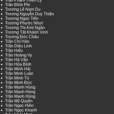
Trần Phạm Thiên Lý
Trần Đình Phi
Trương Lê Nam Du
Trương Nguyễn Duy Thiện
Trương Ngọc Tiến
Trương Phước Nhựt
Trương Thị Kim Ngân
Trương Tất Khánh Vinh
Trương Đức Châu
Trần Chí Hào
Trần Diệu Linh
Trần Hiếu
Trần Hoàng Vy
Trần Hà Vân
Trần Hòa Bình
Trần Minh Hải
Trần Minh Luân
Trần Minh Tú
Trần Minh Đức
Trần Mạnh Hùng
Trần Mạnh Hùng
Trần Mạnh Hùng
Trần Mỹ Quyên
Trần Ngọc Hiền
Trần Ngọc Khanh