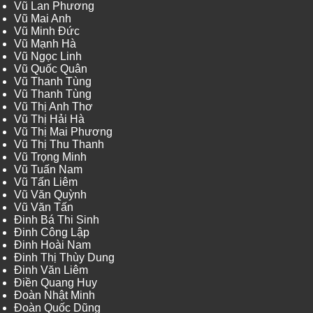
Vũ Lan Phương
Vũ Mai Anh
Vũ Minh Đức
Vũ Mạnh Hà
Vũ Ngọc Linh
Vũ Quốc Quân
Vũ Thanh Tùng
Vũ Thanh Tùng
Vũ Thị Anh Thơ
Vũ Thị Hải Hà
Vũ Thị Mai Phương
Vũ Thị Thu Thanh
Vũ Trọng Minh
Vũ Tuấn Nam
Vũ Tấn Liêm
Vũ Văn Quỳnh
Vũ Văn Tấn
Đinh Bá Thi Sinh
Đinh Công Lập
Đinh Hoài Nam
Đinh Thị Thùy Dung
Đinh Văn Liêm
Điền Quang Huy
Đoàn Nhật Minh
Đoàn Quốc Dũng