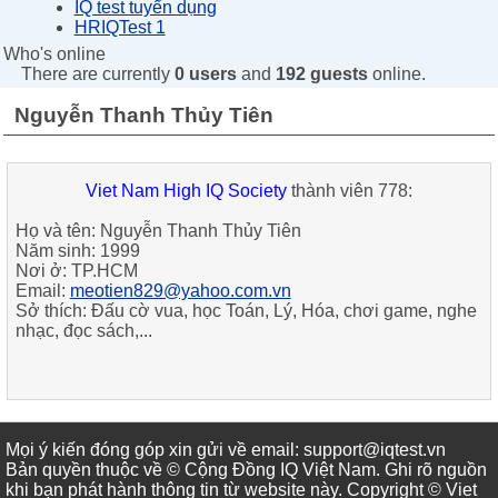
IQ test tuyển dụng
HRIQTest 1
Who's online
There are currently
0 users
and
192 guests
online.
Nguyễn Thanh Thủy Tiên
Viet Nam High IQ Society
thành viên 778:
Họ và tên:
Nguyễn Thanh Thủy Tiên
Năm sinh:
1999
Nơi ở:
TP.HCM
Email:
meotien829@yahoo.com.vn
Sở thích:
Đấu cờ vua, học Toán, Lý, Hóa, chơi game, nghe
nhạc, đọc sách,...
Mọi ý kiến đóng góp xin gửi về email: support@iqtest.vn
Bản quyền thuộc về © Cộng Đồng IQ Việt Nam. Ghi rõ nguồn
khi bạn phát hành thông tin từ website này. Copyright © Viet