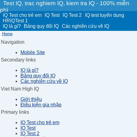
Test IQ, trac nghiem IQ, kiem tra IQ - 100% miễn
phí
IQ Test cho trẻ em
IQ Test
IQ Test 2
IQ test tuyển dụng
HRIQTest 1
IQ là gì?
Bảng quy đổi IQ
Các nghiên cứu về IQ
Home
Navigation
Mobile Site
Secondary links
IQ là gì?
Bảng quy đổi IQ
Các nghiên cứu về IQ
Viet Nam High IQ
Giới thiệu
Điều kiện gia nhập
Primary links
IQ Test cho trẻ em
IQ Test
IQ Test 2