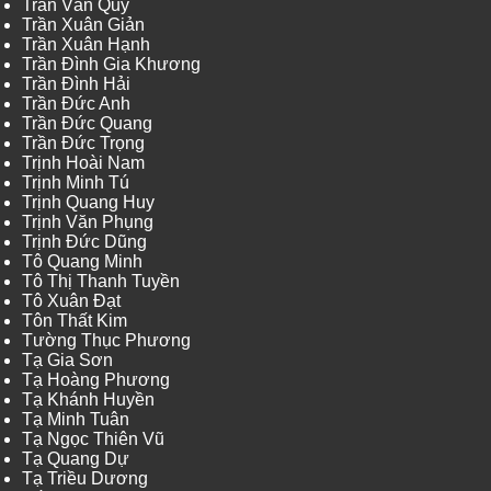
Trần Văn Quy
Trần Xuân Giản
Trần Xuân Hạnh
Trần Đình Gia Khương
Trần Đình Hải
Trần Đức Anh
Trần Đức Quang
Trần Đức Trọng
Trịnh Hoài Nam
Trịnh Minh Tú
Trịnh Quang Huy
Trịnh Văn Phụng
Trịnh Đức Dũng
Tô Quang Minh
Tô Thị Thanh Tuyền
Tô Xuân Đạt
Tôn Thất Kim
Tường Thục Phương
Tạ Gia Sơn
Tạ Hoàng Phương
Tạ Khánh Huyền
Tạ Minh Tuân
Tạ Ngọc Thiên Vũ
Tạ Quang Dự
Tạ Triều Dương