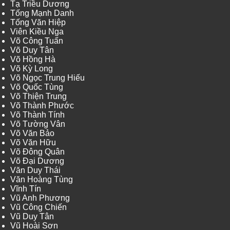
Tạ Triều Dương
Tống Mạnh Danh
Tống Văn Hiệp
Viên Kiều Nga
Võ Công Tuấn
Võ Duy Tân
Võ Hồng Hà
Võ Kỳ Long
Võ Ngọc Trung Hiếu
Võ Quốc Tùng
Võ Thiện Trung
Võ Thành Phước
Võ Thành Tính
Võ Tường Vân
Võ Văn Bảo
Võ Văn Hữu
Võ Đông Quân
Võ Đại Dương
Văn Duy Thái
Văn Hoàng Tùng
Vĩnh Tín
Vũ Anh Phương
Vũ Công Chiến
Vũ Duy Tân
Vũ Hoài Sơn