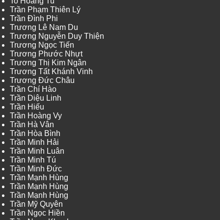
To Hoang Tu
Trần Phạm Thiên Lý
Trần Đình Phi
Trương Lê Nam Du
Trương Nguyễn Duy Thiện
Trương Ngọc Tiến
Trương Phước Nhựt
Trương Thị Kim Ngân
Trương Tất Khánh Vinh
Trương Đức Châu
Trần Chí Hào
Trần Diệu Linh
Trần Hiếu
Trần Hoàng Vy
Trần Hà Vân
Trần Hòa Bình
Trần Minh Hải
Trần Minh Luân
Trần Minh Tú
Trần Minh Đức
Trần Mạnh Hùng
Trần Mạnh Hùng
Trần Mạnh Hùng
Trần Mỹ Quyên
Trần Ngọc Hiền