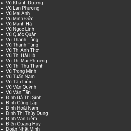
Vũ Khánh Dương
Vũ Lan Phương
Vũ Mai Anh
Vũ Minh Đức
Vũ Mạnh Hà
Vũ Ngọc Linh
Vũ Quốc Quân
Vũ Thanh Tùng
Vũ Thanh Tùng
Vũ Thị Anh Thơ
Vũ Thị Hải Hà
Vũ Thị Mai Phương
Vũ Thị Thu Thanh
Vũ Trọng Minh
Vũ Tuấn Nam
Vũ Tấn Liêm
Vũ Văn Quỳnh
Vũ Văn Tấn
Đinh Bá Thi Sinh
Đinh Công Lập
Đinh Hoài Nam
Đinh Thị Thùy Dung
Đinh Văn Liêm
Điền Quang Huy
Đoàn Nhật Minh