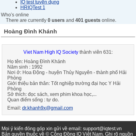
IQ test tuyển dụng
HRIQTest 1
Who's online
There are currently
0 users
and
401 guests
online.
Hoàng Đình Khánh
Viet Nam High IQ Society
thành viên 631:
Họ tên:
Hoàng Đình Khánh
Năm sinh :
1992
Nơi ở:
Hoa Động - huyện Thủy Nguyên - thành phố Hải
Phòng
Giới thiệu bản thân:
Tốt nghiệp trường đại học Y Hải
Phòng
Sở thích:
đọc sách, xem phim khoa học,...
Quan điểm sống :
tự do.
Email:
dr.khanh9x@gmail.com
Mọi ý kiến đóng góp xin gửi về email: support@iqtest.vn
Bản quyền thuộc về © Cộng Đồng IQ Việt Nam. Ghi rõ nguồn