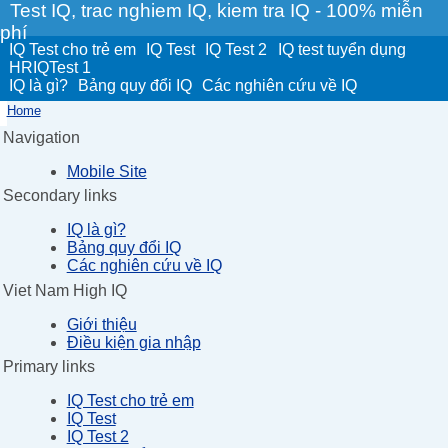
Test IQ, trac nghiem IQ, kiem tra IQ - 100% miễn
phí
IQ Test cho trẻ em
IQ Test
IQ Test 2
IQ test tuyển dụng
HRIQTest 1
IQ là gì?
Bảng quy đổi IQ
Các nghiên cứu về IQ
Home
Navigation
Mobile Site
Secondary links
IQ là gì?
Bảng quy đổi IQ
Các nghiên cứu về IQ
Viet Nam High IQ
Giới thiệu
Điều kiện gia nhập
Primary links
IQ Test cho trẻ em
IQ Test
IQ Test 2