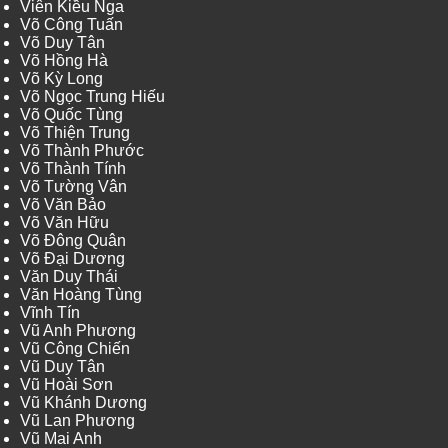
Viên Kiều Nga
Võ Công Tuấn
Võ Duy Tân
Võ Hồng Hà
Võ Kỳ Long
Võ Ngọc Trung Hiếu
Võ Quốc Tùng
Võ Thiện Trung
Võ Thành Phước
Võ Thành Tính
Võ Tường Vân
Võ Văn Bảo
Võ Văn Hữu
Võ Đông Quân
Võ Đại Dương
Văn Duy Thái
Văn Hoàng Tùng
Vĩnh Tín
Vũ Anh Phương
Vũ Công Chiến
Vũ Duy Tân
Vũ Hoài Sơn
Vũ Khánh Dương
Vũ Lan Phương
Vũ Mai Anh