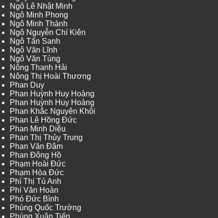
Ngô Lê Nhật Minh
Ngô Minh Phong
Ngô Minh Thành
Ngô Nguyễn Chí Kiên
Ngô Tấn Sanh
Ngô Văn Lĩnh
Ngô Văn Tùng
Nông Thanh Hải
Nông Thị Hoài Thương
Phan Duy
Phan Huỳnh Huy Hoàng
Phan Huỳnh Huy Hoàng
Phan Khắc Nguyên Khôi
Phan Lê Hồng Đức
Phan Minh Diệu
Phan Thị Thủy Trung
Phan Văn Đậm
Phan Đông Hồ
Phạm Hoài Đức
Phạm Hòa Đức
Phí Thị Tú Anh
Phí Văn Hoàn
Phó Đức Bình
Phùng Quốc Trường
Phùng Xuân Tiến