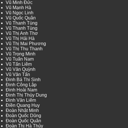
Vũ Minh Đức
Vũ Mạnh Hà
Vũ Ngọc Linh
Vũ Quốc Quân
Vũ Thanh Tùng
Vũ Thanh Tùng
Vũ Thị Anh Thơ
Vũ Thị Hải Hà
Vũ Thị Mai Phương
Vũ Thị Thu Thanh
Vũ Trọng Minh
Vũ Tuấn Nam
Vũ Tấn Liêm
Vũ Văn Quỳnh
Vũ Văn Tấn
Đinh Bá Thi Sinh
Đinh Công Lập
Đinh Hoài Nam
Đinh Thị Thùy Dung
Đinh Văn Liêm
Điền Quang Huy
Đoàn Nhật Minh
Đoàn Quốc Dũng
Đoàn Quốc Quân
Đoàn Thị Hà Thủy