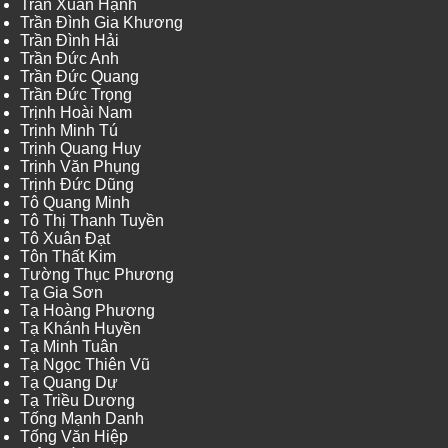
Trần Xuân Hạnh
Trần Đình Gia Khương
Trần Đình Hải
Trần Đức Anh
Trần Đức Quang
Trần Đức Trọng
Trịnh Hoài Nam
Trịnh Minh Tú
Trịnh Quang Huy
Trịnh Văn Phụng
Trịnh Đức Dũng
Tô Quang Minh
Tô Thị Thanh Tuyền
Tô Xuân Đạt
Tôn Thất Kim
Tường Thục Phương
Tạ Gia Sơn
Tạ Hoàng Phương
Tạ Khánh Huyền
Tạ Minh Tuân
Tạ Ngọc Thiên Vũ
Tạ Quang Dự
Tạ Triều Dương
Tống Mạnh Danh
Tống Văn Hiệp