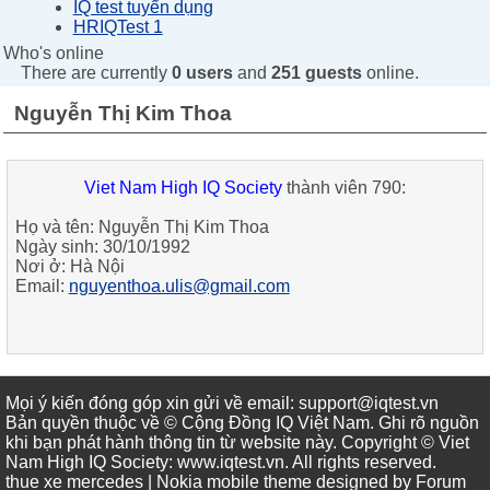
IQ test tuyển dụng
HRIQTest 1
Who's online
There are currently
0 users
and
251 guests
online.
Nguyễn Thị Kim Thoa
Viet Nam High IQ Society
thành viên 790:
Họ và tên:
Nguyễn Thị Kim Thoa
Ngày sinh:
30/10/1992
Nơi ở:
Hà Nội
Email:
nguyenthoa.ulis@gmail.com
Mọi ý kiến đóng góp xin gửi về email: support@iqtest.vn
Bản quyền thuộc về © Cộng Đồng IQ Việt Nam. Ghi rõ nguồn
khi bạn phát hành thông tin từ website này. Copyright © Viet
Nam High IQ Society
:
www.iqtest.vn
.
All rights reserved
.
thue xe mercedes
| Nokia mobile theme designed by
Forum