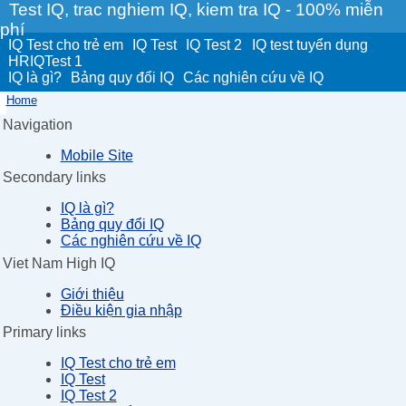
Test IQ, trac nghiem IQ, kiem tra IQ - 100% miễn
phí
IQ Test cho trẻ em
IQ Test
IQ Test 2
IQ test tuyển dụng
HRIQTest 1
IQ là gì?
Bảng quy đổi IQ
Các nghiên cứu về IQ
Home
Navigation
Mobile Site
Secondary links
IQ là gì?
Bảng quy đổi IQ
Các nghiên cứu về IQ
Viet Nam High IQ
Giới thiệu
Điều kiện gia nhập
Primary links
IQ Test cho trẻ em
IQ Test
IQ Test 2