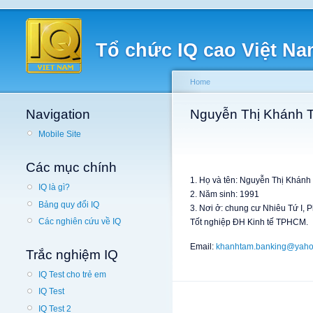
Tổ chức IQ cao Việt N
Home
Navigation
Nguyễn Thị Khánh 
Mobile Site
Các mục chính
1. Họ và tên: Nguyễn Thị Khán
IQ là gì?
2. Năm sinh: 1991
Bảng quy đổi IQ
3. Nơi ở: chung cư Nhiêu Tứ I
Các nghiên cứu về IQ
Tốt nghiệp ĐH Kinh tế TPHCM.
Email:
khanhtam.banking@yah
Trắc nghiệm IQ
IQ Test cho trẻ em
IQ Test
IQ Test 2