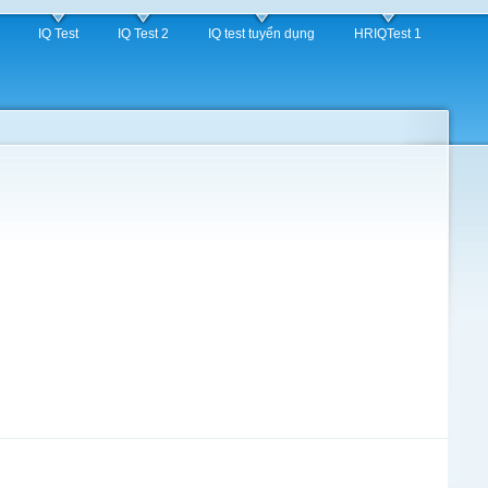
IQ Test
IQ Test 2
IQ test tuyển dụng
HRIQTest 1