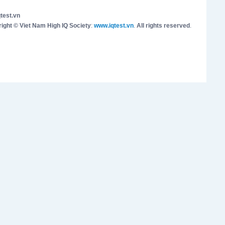
test.vn
ight © Viet Nam High IQ Society
:
www.iqtest.vn
.
All rights reserved
.