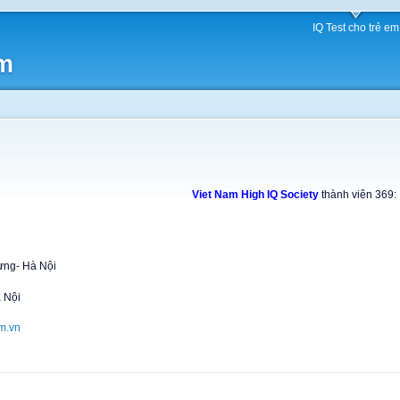
IQ Test cho trẻ em
am
Viet Nam High IQ Society
thành viên 369:
ưng- Hà Nội
 Nội
m.vn