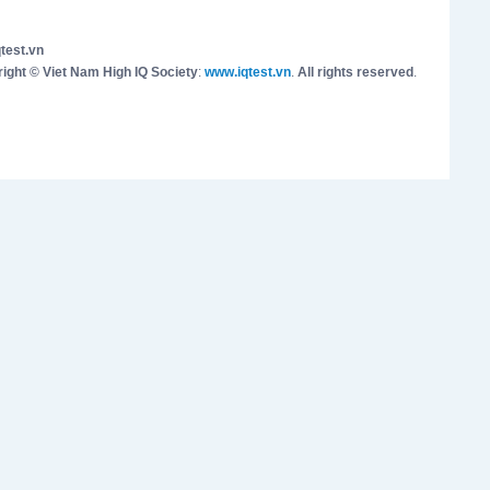
test.vn
ight © Viet Nam High IQ Society
:
www.iqtest.vn
.
All rights reserved
.