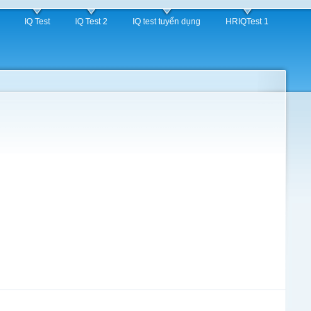
IQ Test
IQ Test 2
IQ test tuyển dụng
HRIQTest 1