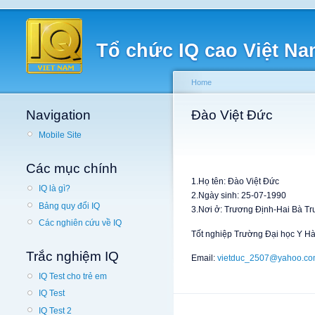
Tổ chức IQ cao Việt N
Home
Navigation
Đào Việt Đức
Mobile Site
Các mục chính
1.Họ tên: Đào Việt Đức
IQ là gì?
2.Ngày sinh: 25-07-1990
Bảng quy đổi IQ
3.Nơi ở: Trương Định-Hai Bà Tr
Các nghiên cứu về IQ
Tốt nghiệp Trường Đại học Y Hà
Trắc nghiệm IQ
Email:
vietduc_2507@yahoo.co
IQ Test cho trẻ em
IQ Test
IQ Test 2