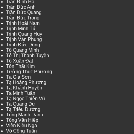
Trần Đình Hải
Trần Đức Anh
Trần Đức Quang
Trần Đức Trọng
Trịnh Hoài Nam
Trịnh Minh Tú
Trịnh Quang Huy
Trịnh Văn Phụng
Trịnh Đức Dũng
Tô Quang Minh
Tô Thị Thanh Tuyền
Tô Xuân Đạt
Tôn Thất Kim
Tường Thục Phương
Tạ Gia Sơn
Tạ Hoàng Phương
Tạ Khánh Huyền
Tạ Minh Tuân
Tạ Ngọc Thiên Vũ
Tạ Quang Dự
Tạ Triều Dương
Tống Mạnh Danh
Tống Văn Hiệp
Viên Kiều Nga
Võ Công Tuấn