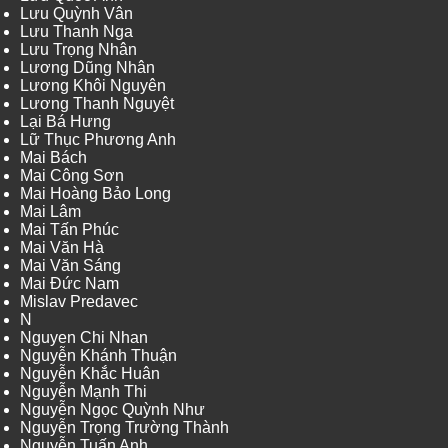
Lưu Quỳnh Vân
Lưu Thanh Nga
Lưu Trọng Nhân
Lương Dũng Nhân
Lương Khôi Nguyên
Lương Thanh Nguyệt
Lại Bá Hưng
Lữ Thục Phương Anh
Mai Bách
Mai Công Sơn
Mai Hoàng Bảo Long
Mai Lâm
Mai Tấn Phúc
Mai Văn Hà
Mai Văn Sáng
Mai Đức Nam
Mislav Predavec
N
Nguyen Chi Nhan
Nguyễn Khánh Thuận
Nguyễn Khắc Huân
Nguyễn Mạnh Thi
Nguyễn Ngọc Quỳnh Như
Nguyễn Trọng Trường Thành
Nguyễn Tuấn Anh