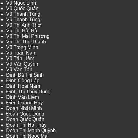
Vũ Ngọc Linh
Vũ Quốc Quân
Vũ Thanh Tùng
Vũ Thanh Tùng
Vũ Thị Anh Thơ
Vũ Thị Hải Hà
Vũ Thị Mai Phương
Vũ Thị Thu Thanh
Vũ Trọng Minh
Vũ Tuấn Nam
Vũ Tấn Liêm
Vũ Văn Quỳnh
Vũ Văn Tấn
Đinh Bá Thi Sinh
Đinh Công Lập
Đinh Hoài Nam
Đinh Thị Thùy Dung
Đinh Văn Liêm
Điền Quang Huy
Đoàn Nhật Minh
Đoàn Quốc Dũng
Đoàn Quốc Quân
Đoàn Thị Hà Thủy
Đoàn Thị Mạnh Quỳnh
Đoàn Thị Ngọc Mai