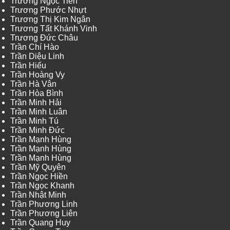
Trương Ngọc Tiến
Trương Phước Nhựt
Trương Thị Kim Ngân
Trương Tất Khánh Vinh
Trương Đức Châu
Trần Chí Hào
Trần Diệu Linh
Trần Hiếu
Trần Hoàng Vy
Trần Hà Vân
Trần Hòa Bình
Trần Minh Hải
Trần Minh Luân
Trần Minh Tú
Trần Minh Đức
Trần Mạnh Hùng
Trần Mạnh Hùng
Trần Mạnh Hùng
Trần Mỹ Quyên
Trần Ngọc Hiền
Trần Ngọc Khanh
Trần Nhật Minh
Trần Phương Linh
Trần Phương Liên
Trần Quang Huy