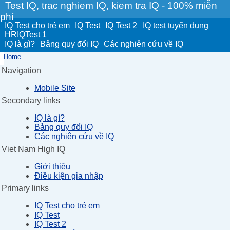
Test IQ, trac nghiem IQ, kiem tra IQ - 100% miễn
phí
IQ Test cho trẻ em
IQ Test
IQ Test 2
IQ test tuyển dụng
HRIQTest 1
IQ là gì?
Bảng quy đổi IQ
Các nghiên cứu về IQ
Home
Navigation
Mobile Site
Secondary links
IQ là gì?
Bảng quy đổi IQ
Các nghiên cứu về IQ
Viet Nam High IQ
Giới thiệu
Điều kiện gia nhập
Primary links
IQ Test cho trẻ em
IQ Test
IQ Test 2