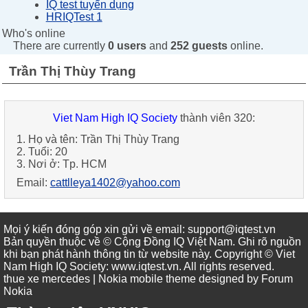
IQ test tuyển dụng
HRIQTest 1
Who's online
There are currently
0 users
and
252 guests
online.
Trần Thị Thùy Trang
Viet Nam High IQ Society
thành viên 320:
1. Họ và tên: Trần Thị Thùy Trang
2. Tuổi: 20
3. Nơi ở: Tp. HCM
Email:
cattlleya1402@yahoo.com
Mọi ý kiến đóng góp xin gửi về email: support@iqtest.vn
Bản quyền thuộc về © Cộng Đồng IQ Việt Nam. Ghi rõ nguồn
khi bạn phát hành thông tin từ website này. Copyright © Viet
Nam High IQ Society
:
www.iqtest.vn
.
All rights reserved
.
thue xe mercedes
| Nokia mobile theme designed by
Forum
Nokia