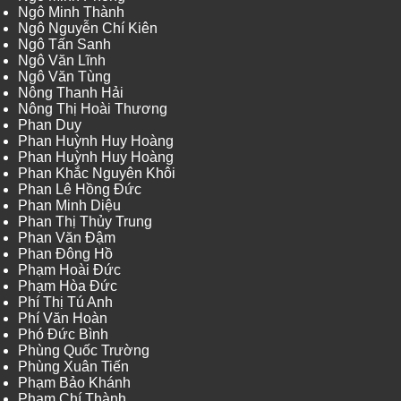
Ngô Minh Thành
Ngô Nguyễn Chí Kiên
Ngô Tấn Sanh
Ngô Văn Lĩnh
Ngô Văn Tùng
Nông Thanh Hải
Nông Thị Hoài Thương
Phan Duy
Phan Huỳnh Huy Hoàng
Phan Huỳnh Huy Hoàng
Phan Khắc Nguyên Khôi
Phan Lê Hồng Đức
Phan Minh Diệu
Phan Thị Thủy Trung
Phan Văn Đậm
Phan Đông Hồ
Phạm Hoài Đức
Phạm Hòa Đức
Phí Thị Tú Anh
Phí Văn Hoàn
Phó Đức Bình
Phùng Quốc Trường
Phùng Xuân Tiến
Phạm Bảo Khánh
Phạm Chí Thành