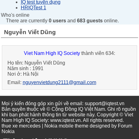
IQ test tuyển dụng
HRIQTest 1
Who's online
There are currently
0 users
and
683 guests
online.
Nguyễn Viết Dũng
Viet Nam High IQ Society
thành viên 634:
Họ tên:
Nguyễn Viết Dũng
Năm sinh :
1991
Nơi ở:
Hà Nội
Email:
nguyenvietdung2111@gmail.com
Mọi ý kiến đóng góp xin gửi về email: support@iqtest.vn
Bản quyền thuộc về © Cộng Đồng IQ Việt Nam. Ghi rõ nguồn
khi bạn phát hành thông tin từ website này. Copyright © Viet
Nam High IQ Society
:
www.iqtest.vn
.
All rights reserved
.
thue xe mercedes
| Nokia mobile theme designed by
Forum
Nokia