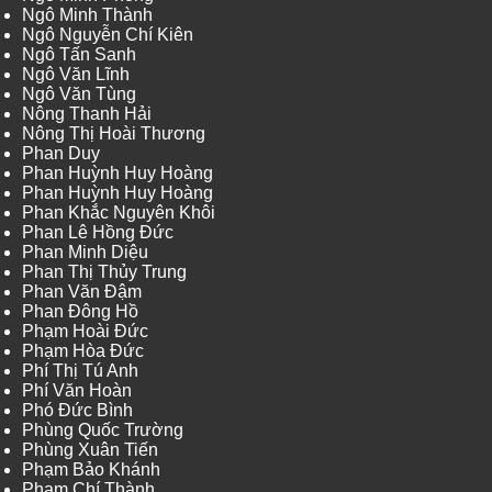
Ngô Minh Thành
Ngô Nguyễn Chí Kiên
Ngô Tấn Sanh
Ngô Văn Lĩnh
Ngô Văn Tùng
Nông Thanh Hải
Nông Thị Hoài Thương
Phan Duy
Phan Huỳnh Huy Hoàng
Phan Huỳnh Huy Hoàng
Phan Khắc Nguyên Khôi
Phan Lê Hồng Đức
Phan Minh Diệu
Phan Thị Thủy Trung
Phan Văn Đậm
Phan Đông Hồ
Phạm Hoài Đức
Phạm Hòa Đức
Phí Thị Tú Anh
Phí Văn Hoàn
Phó Đức Bình
Phùng Quốc Trường
Phùng Xuân Tiến
Phạm Bảo Khánh
Phạm Chí Thành