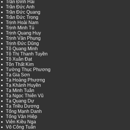
Trần Đình Hải
Trần Đức Anh
Trần Đức Quang
Trần Đức Trọng
Trịnh Hoài Nam
Trịnh Minh Tú
Trịnh Quang Huy
Trịnh Văn Phụng
Trịnh Đức Dũng
Tô Quang Minh
Tô Thị Thanh Tuyền
Tô Xuân Đạt
Tôn Thất Kim
Tường Thục Phương
Tạ Gia Sơn
Tạ Hoàng Phương
Tạ Khánh Huyền
Tạ Minh Tuân
Tạ Ngọc Thiên Vũ
Tạ Quang Dự
Tạ Triều Dương
Tống Mạnh Danh
Tống Văn Hiệp
Viên Kiều Nga
Võ Công Tuấn