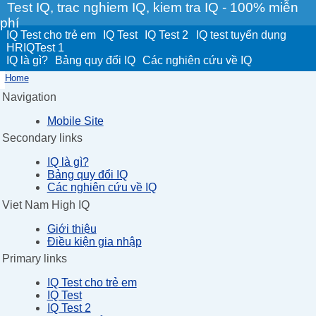
Test IQ, trac nghiem IQ, kiem tra IQ - 100% miễn
phí
IQ Test cho trẻ em
IQ Test
IQ Test 2
IQ test tuyển dụng
HRIQTest 1
IQ là gì?
Bảng quy đổi IQ
Các nghiên cứu về IQ
Home
Navigation
Mobile Site
Secondary links
IQ là gì?
Bảng quy đổi IQ
Các nghiên cứu về IQ
Viet Nam High IQ
Giới thiệu
Điều kiện gia nhập
Primary links
IQ Test cho trẻ em
IQ Test
IQ Test 2