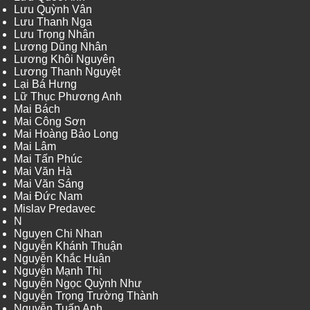
Lưu Quỳnh Vân
Lưu Thanh Nga
Lưu Trọng Nhân
Lương Dũng Nhân
Lương Khôi Nguyên
Lương Thanh Nguyệt
Lại Bá Hưng
Lữ Thục Phương Anh
Mai Bách
Mai Công Sơn
Mai Hoàng Bảo Long
Mai Lâm
Mai Tấn Phúc
Mai Văn Hà
Mai Văn Sáng
Mai Đức Nam
Mislav Predavec
N
Nguyen Chi Nhan
Nguyễn Khánh Thuận
Nguyễn Khắc Huân
Nguyễn Mạnh Thi
Nguyễn Ngọc Quỳnh Như
Nguyễn Trọng Trường Thành
Nguyễn Tuấn Anh