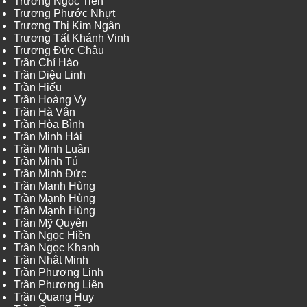
Trương Ngọc Tiến
Trương Phước Nhựt
Trương Thị Kim Ngân
Trương Tất Khánh Vinh
Trương Đức Châu
Trần Chí Hào
Trần Diệu Linh
Trần Hiếu
Trần Hoàng Vy
Trần Hà Vân
Trần Hòa Bình
Trần Minh Hải
Trần Minh Luân
Trần Minh Tú
Trần Minh Đức
Trần Mạnh Hùng
Trần Mạnh Hùng
Trần Mạnh Hùng
Trần Mỹ Quyên
Trần Ngọc Hiền
Trần Ngọc Khanh
Trần Nhật Minh
Trần Phương Linh
Trần Phương Liên
Trần Quang Huy