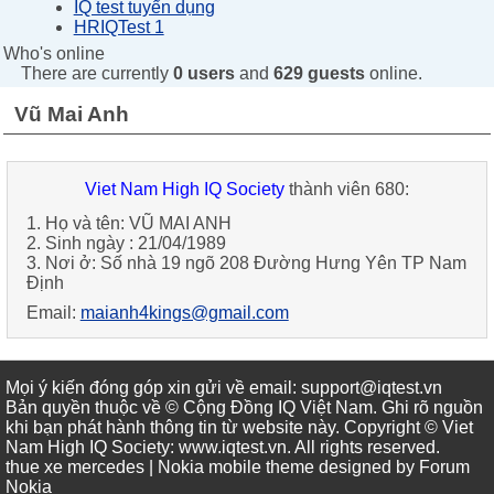
IQ test tuyển dụng
HRIQTest 1
Who's online
There are currently
0 users
and
629 guests
online.
Vũ Mai Anh
Viet Nam High IQ Society
thành viên 680:
1. Họ và tên: VŨ MAI ANH
2. Sinh ngày : 21/04/1989
3. Nơi ở: Số nhà 19 ngõ 208 Đường Hưng Yên TP Nam
Định
Email:
maianh4kings@gmail.com
Mọi ý kiến đóng góp xin gửi về email: support@iqtest.vn
Bản quyền thuộc về © Cộng Đồng IQ Việt Nam. Ghi rõ nguồn
khi bạn phát hành thông tin từ website này. Copyright © Viet
Nam High IQ Society
:
www.iqtest.vn
.
All rights reserved
.
thue xe mercedes
| Nokia mobile theme designed by
Forum
Nokia