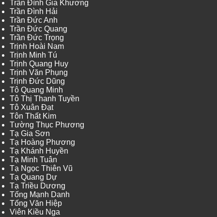
Trần Đình Gia Khương
Trần Đình Hải
Trần Đức Anh
Trần Đức Quang
Trần Đức Trọng
Trịnh Hoài Nam
Trịnh Minh Tú
Trịnh Quang Huy
Trịnh Văn Phụng
Trịnh Đức Dũng
Tô Quang Minh
Tô Thị Thanh Tuyền
Tô Xuân Đạt
Tôn Thất Kim
Tường Thục Phương
Tạ Gia Sơn
Tạ Hoàng Phương
Tạ Khánh Huyền
Tạ Minh Tuân
Tạ Ngọc Thiên Vũ
Tạ Quang Dự
Tạ Triều Dương
Tống Mạnh Danh
Tống Văn Hiệp
Viên Kiều Nga