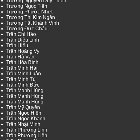
Trương Nguyễn Duy Thiện
Trương Ngọc Tiến
Trương Phước Nhựt
Trương Thị Kim Ngân
Trương Tất Khánh Vinh
Trương Đức Châu
Trần Chí Hào
Trần Diệu Linh
Trần Hiếu
Trần Hoàng Vy
Trần Hà Vân
Trần Hòa Bình
Trần Minh Hải
Trần Minh Luân
Trần Minh Tú
Trần Minh Đức
Trần Mạnh Hùng
Trần Mạnh Hùng
Trần Mạnh Hùng
Trần Mỹ Quyên
Trần Ngọc Hiền
Trần Ngọc Khanh
Trần Nhật Minh
Trần Phương Linh
Trần Phương Liên