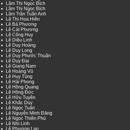
Lâm Thị Ngọc Bích
Lâm Thị Ngọc Bích
Lâm Trần Tuấn Anh
Lã Thị Hoa Hiên
Lê Bá Phương
Lê Cát Phương
Lê Công Huy
Lê Diệu Linh
Lê Duy Hoàng
Lê Duy Long
Lê Duy Phước Thuận
Lê Duy Đại
Lê Giang Nam
Lê Hoàng Vũ
Lê Huy Tùng
Lê Hải Phong
Lê Hồng Quang
Lê Hồng Đức
Lê Hữu Tuyên
Lê Khắc Duy
Lê Ngọc Tuấn
Lê Nguyễn Minh Đăng
Lê Ngọc Thiên Phú
Lê Nhi Linh
Lê Phương Lan