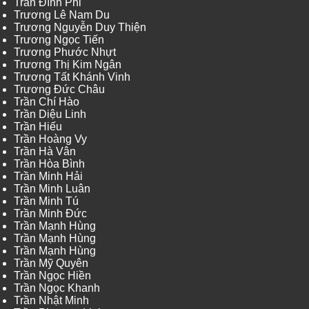
Trần Đình Phi
Trương Lê Nam Du
Trương Nguyễn Duy Thiện
Trương Ngọc Tiến
Trương Phước Nhựt
Trương Thị Kim Ngân
Trương Tất Khánh Vinh
Trương Đức Châu
Trần Chí Hào
Trần Diệu Linh
Trần Hiếu
Trần Hoàng Vy
Trần Hà Vân
Trần Hòa Bình
Trần Minh Hải
Trần Minh Luân
Trần Minh Tú
Trần Minh Đức
Trần Mạnh Hùng
Trần Mạnh Hùng
Trần Mạnh Hùng
Trần Mỹ Quyên
Trần Ngọc Hiền
Trần Ngọc Khanh
Trần Nhật Minh