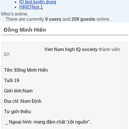
IQ test tuyển dụng
HRIQTest 1
Who's online
There are currently
0 users
and
209 guests
online.
Đồng Minh Hiển
Viet Nam high IQ society
thành viên
07:
Tên:
Đồng Minh Hiển
Tuổi
19
Giới tính:
Nam
Địa chỉ :
Nam Định
Tự giới thiệu:
_
Ngoại hình:
mang đậm chất "cội nguồn".