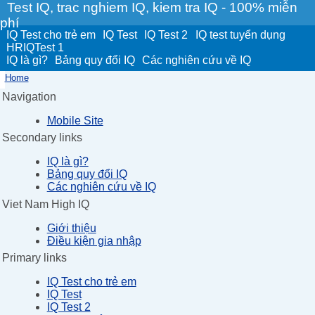
Test IQ, trac nghiem IQ, kiem tra IQ - 100% miễn
phí
IQ Test cho trẻ em
IQ Test
IQ Test 2
IQ test tuyển dụng
HRIQTest 1
IQ là gì?
Bảng quy đổi IQ
Các nghiên cứu về IQ
Home
Navigation
Mobile Site
Secondary links
IQ là gì?
Bảng quy đổi IQ
Các nghiên cứu về IQ
Viet Nam High IQ
Giới thiệu
Điều kiện gia nhập
Primary links
IQ Test cho trẻ em
IQ Test
IQ Test 2