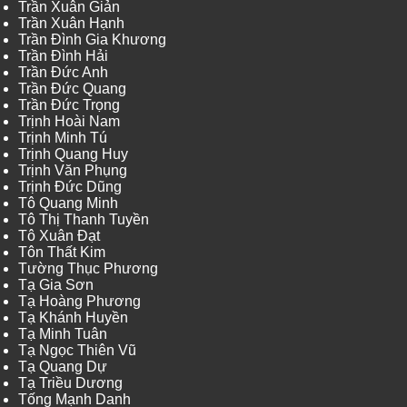
Trần Xuân Giản
Trần Xuân Hạnh
Trần Đình Gia Khương
Trần Đình Hải
Trần Đức Anh
Trần Đức Quang
Trần Đức Trọng
Trịnh Hoài Nam
Trịnh Minh Tú
Trịnh Quang Huy
Trịnh Văn Phụng
Trịnh Đức Dũng
Tô Quang Minh
Tô Thị Thanh Tuyền
Tô Xuân Đạt
Tôn Thất Kim
Tường Thục Phương
Tạ Gia Sơn
Tạ Hoàng Phương
Tạ Khánh Huyền
Tạ Minh Tuân
Tạ Ngọc Thiên Vũ
Tạ Quang Dự
Tạ Triều Dương
Tống Mạnh Danh