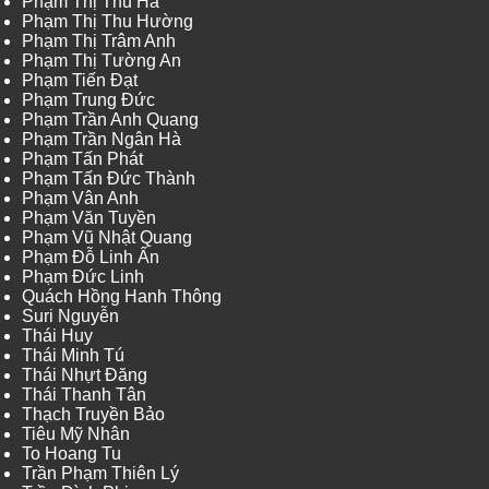
Phạm Thị Thu Hà
Phạm Thị Thu Hường
Phạm Thị Trâm Anh
Phạm Thị Tường An
Phạm Tiến Đạt
Phạm Trung Đức
Phạm Trần Anh Quang
Phạm Trần Ngân Hà
Phạm Tấn Phát
Phạm Tấn Đức Thành
Phạm Vân Anh
Phạm Văn Tuyền
Phạm Vũ Nhật Quang
Phạm Đỗ Linh Ấn
Phạm Đức Linh
Quách Hồng Hanh Thông
Suri Nguyễn
Thái Huy
Thái Minh Tú
Thái Nhựt Đăng
Thái Thanh Tân
Thạch Truyền Bảo
Tiêu Mỹ Nhân
To Hoang Tu
Trần Phạm Thiên Lý