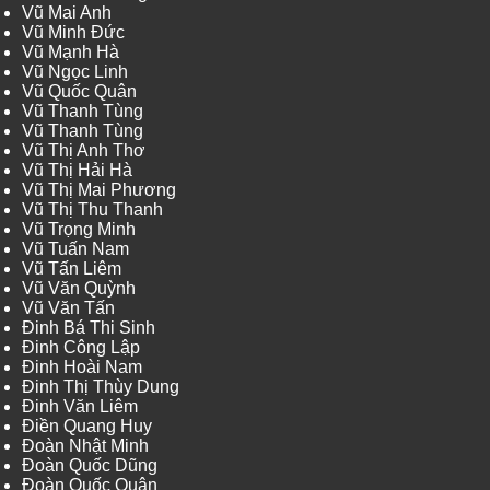
Vũ Mai Anh
Vũ Minh Đức
Vũ Mạnh Hà
Vũ Ngọc Linh
Vũ Quốc Quân
Vũ Thanh Tùng
Vũ Thanh Tùng
Vũ Thị Anh Thơ
Vũ Thị Hải Hà
Vũ Thị Mai Phương
Vũ Thị Thu Thanh
Vũ Trọng Minh
Vũ Tuấn Nam
Vũ Tấn Liêm
Vũ Văn Quỳnh
Vũ Văn Tấn
Đinh Bá Thi Sinh
Đinh Công Lập
Đinh Hoài Nam
Đinh Thị Thùy Dung
Đinh Văn Liêm
Điền Quang Huy
Đoàn Nhật Minh
Đoàn Quốc Dũng
Đoàn Quốc Quân