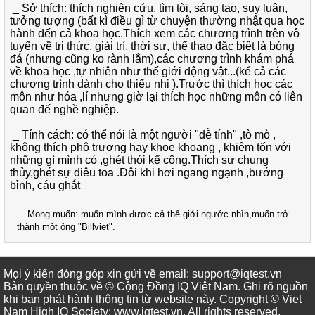
_
Sở thích:
thích nghiên cứu, tìm tòi, sáng tạo, suy luận,
tưởng tượng (bất kì điều gì từ chuyện thường nhật qua học
hành đến cả khoa học.Thích xem các chương trình trên vô
tuyến về tri thức, giải trí, thời sự, thể thao đặc biệt là bóng
đá (nhưng cũng ko rành lắm),các chương trình khám phá
về khoa học ,tự nhiên như thế giới động vật...(kể cả các
chương trình dành cho thiếu nhi ).Trước thì thích học các
môn như hóa ,lí nhưng giờ lại thích học những môn có liên
quan đế nghề nghiệp.
_
Tính cách:
có thể nói là một người "dễ tính" ,tò mò ,
không thích phô trương hay khoe khoang , khiêm tốn với
những gì mình có ,ghét thói kể công.Thích sự chung
thủy,ghét sự điêu toa .Đôi khi hơi ngang ngạnh ,bướng
bỉnh, cáu ghắt
_
Mong muốn:
muốn mình được cả thế giới ngước nhìn,muốn trở
thành một ông "Billviet".
Mọi ý kiến đóng góp xin gửi về email: support@iqtest.vn
Bản quyền thuộc về © Cộng Đồng IQ Việt Nam. Ghi rõ nguồn
khi bạn phát hành thông tin từ website này. Copyright © Viet
Nam High IQ Society
:
www.iqtest.vn
.
All rights reserved
.