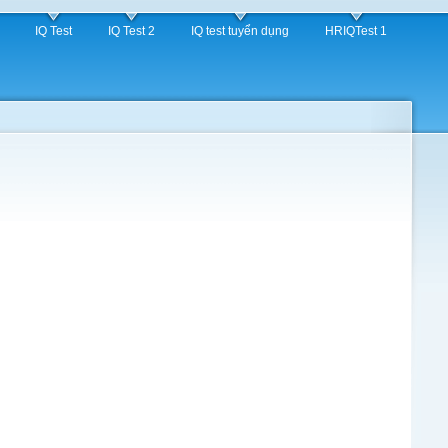
IQ Test
IQ Test 2
IQ test tuyển dụng
HRIQTest 1