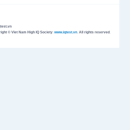
test.vn
ight © Viet Nam High IQ Society
:
www.iqtest.vn
.
All rights reserved
.