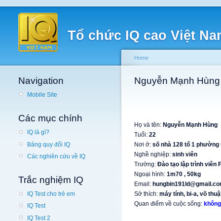
Tổ chức IQ cao Việt N
Home
Navigation
Nguyễn Mạnh Hùng
Mobile Site
Các mục chính
Họ và tên:
Nguyễn Mạnh Hùng
IQ là gì?
Tuổi:
22
Bảng quy đổi IQ
Nơi ở:
số nhà 128 tổ 1 phường
Nghề nghiệp:
sinh viên
Các nghiên cứu về IQ
Trường:
Đào tạo lập trình viên
Ngoại hình:
1m70 , 50kg
Trắc nghiệm IQ
Email:
hungbin191ld@gmail.c
Sở thích:
máy tính, bi-a, võ thu
IQ Test cho trẻ em
Quan điểm về cuộc sống:
không
IQ Test
IQ Test 2