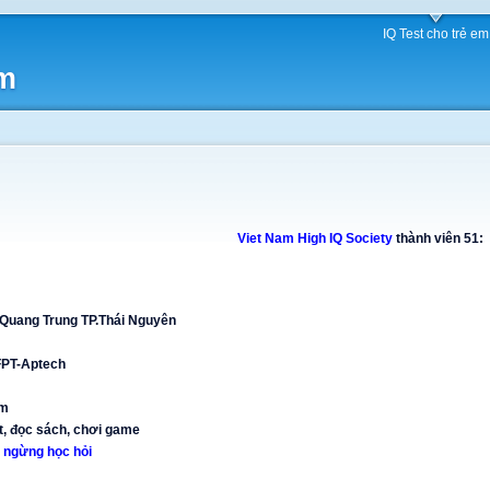
IQ Test cho trẻ em
am
Viet Nam High IQ Society
thành viên 51:
 Quang Trung TP.Thái Nguyên
 FPT-Aptech
om
ật, đọc sách, chơi game
 ngừng học hỏi