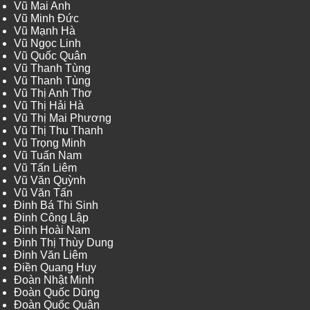
Vũ Mai Anh
Vũ Minh Đức
Vũ Mạnh Hà
Vũ Ngọc Linh
Vũ Quốc Quân
Vũ Thanh Tùng
Vũ Thanh Tùng
Vũ Thị Anh Thơ
Vũ Thị Hải Hà
Vũ Thị Mai Phương
Vũ Thị Thu Thanh
Vũ Trọng Minh
Vũ Tuấn Nam
Vũ Tấn Liêm
Vũ Văn Quỳnh
Vũ Văn Tấn
Đinh Bá Thi Sinh
Đinh Công Lập
Đinh Hoài Nam
Đinh Thị Thùy Dung
Đinh Văn Liêm
Điền Quang Huy
Đoàn Nhật Minh
Đoàn Quốc Dũng
Đoàn Quốc Quân