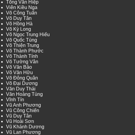
Tống Văn Hiệp
Viên Kiều Nga
Võ Công Tuấn
Võ Duy Tân
Võ Hồng Hà
Võ Kỳ Long
Võ Ngọc Trung Hiếu
Võ Quốc Tùng
Võ Thiện Trung
Võ Thành Phước
Võ Thành Tính
Võ Tường Vân
Võ Văn Bảo
Võ Văn Hữu
Võ Đông Quân
Võ Đại Dương
Văn Duy Thái
Văn Hoàng Tùng
Vĩnh Tín
Vũ Anh Phương
Vũ Công Chiến
Vũ Duy Tân
Vũ Hoài Sơn
Vũ Khánh Dương
Vũ Lan Phương