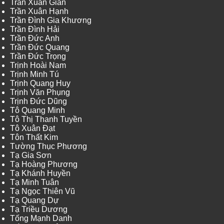
Trần Xuân Giản
Trần Xuân Hạnh
Trần Đình Gia Khương
Trần Đình Hải
Trần Đức Anh
Trần Đức Quang
Trần Đức Trọng
Trịnh Hoài Nam
Trịnh Minh Tú
Trịnh Quang Huy
Trịnh Văn Phụng
Trịnh Đức Dũng
Tô Quang Minh
Tô Thị Thanh Tuyền
Tô Xuân Đạt
Tôn Thất Kim
Tường Thục Phương
Tạ Gia Sơn
Tạ Hoàng Phương
Tạ Khánh Huyền
Tạ Minh Tuân
Tạ Ngọc Thiên Vũ
Tạ Quang Dự
Tạ Triều Dương
Tống Mạnh Danh