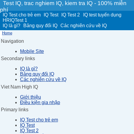
Test IQ, trac nghiem IQ, kiem tra IQ - 100% miễn
phí
IQ Test cho trẻ em
IQ Test
IQ Test 2
IQ test tuyển dụng
HRIQTest 1
IQ là gì?
Bảng quy đổi IQ
Các nghiên cứu về IQ
Home
Navigation
Mobile Site
Secondary links
IQ là gì?
Bảng quy đổi IQ
Các nghiên cứu về IQ
Viet Nam High IQ
Giới thiệu
Điều kiện gia nhập
Primary links
IQ Test cho trẻ em
IQ Test
IQ Test 2