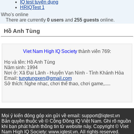
IQ test tuyển dụng
HRIQTest 1
Who's online
There are currently
0 users
and
255 guests
online.
Hồ Anh Tùng
Viet Nam High IQ Society
thành viên 769:
Họ và tên:
Hồ Anh Tùng
Năm sinh:
1994
Nơi ở:
Xã Đại Lãnh - Huyện Vạn Ninh - Tỉnh Khánh Hòa
Email:
tungtungxen@gmail.com
Sở thích:
Nghe nhạc, chơi thể thao, chơi game,.....
Mọi ý kiến đóng góp xin gửi về email: support@iqtest.vn
Bản quyền thuộc về © Cộng Đồng IQ Việt Nam. Ghi rõ nguồn
khi bạn phát hành thông tin từ website này. Copyright © Viet
Nam High IQ Society
:
www.iqtest.vn
.
All rights reserved
.