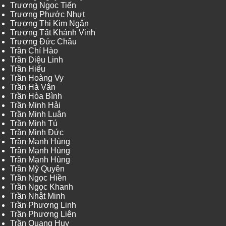
Trương Ngọc Tiến
Trương Phước Nhựt
Trương Thị Kim Ngân
Trương Tất Khánh Vinh
Trương Đức Châu
Trần Chí Hào
Trần Diệu Linh
Trần Hiếu
Trần Hoàng Vy
Trần Hà Vân
Trần Hòa Bình
Trần Minh Hải
Trần Minh Luân
Trần Minh Tú
Trần Minh Đức
Trần Mạnh Hùng
Trần Mạnh Hùng
Trần Mạnh Hùng
Trần Mỹ Quyên
Trần Ngọc Hiền
Trần Ngọc Khanh
Trần Nhật Minh
Trần Phương Linh
Trần Phương Liên
Trần Quang Huy