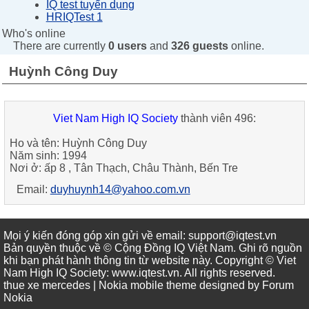
IQ test tuyển dụng
HRIQTest 1
Who's online
There are currently
0 users
and
326 guests
online.
Huỳnh Công Duy
Viet Nam High IQ Society
thành viên 496:
Ho và tên: Huỳnh Công Duy
Năm sinh: 1994
Nơi ở: ấp 8 , Tân Thạch, Châu Thành, Bến Tre
Email:
duyhuynh14@yahoo.com.vn
Mọi ý kiến đóng góp xin gửi về email: support@iqtest.vn
Bản quyền thuộc về © Cộng Đồng IQ Việt Nam. Ghi rõ nguồn
khi bạn phát hành thông tin từ website này. Copyright © Viet
Nam High IQ Society
:
www.iqtest.vn
.
All rights reserved
.
thue xe mercedes
| Nokia mobile theme designed by
Forum
Nokia