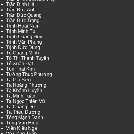
Trần Đình Hải
Trần Đức Anh
Trần Đức Quang
Trần Đức Trọng
Trịnh Hoài Nam
Trịnh Minh Tú
Trịnh Quang Huy
Trịnh Văn Phụng
Trịnh Đức Dũng
Tô Quang Minh
Tô Thị Thanh Tuyền
Tô Xuân Đạt
Tôn Thất Kim
Tường Thục Phương
Tạ Gia Sơn
Tạ Hoàng Phương
Tạ Khánh Huyền
Tạ Minh Tuân
Tạ Ngọc Thiên Vũ
Tạ Quang Dự
Tạ Triều Dương
Tống Mạnh Danh
Tống Văn Hiệp
Viên Kiều Nga
Võ Công Tuấn