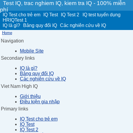
Test IQ, trac nghiem IQ, kiem tra IQ - 100% miễn
phí
IQ Test cho trẻ em
IQ Test
IQ Test 2
IQ test tuyển dụng
HRIQTest 1
IQ là gì?
Bảng quy đổi IQ
Các nghiên cứu về IQ
Home
Navigation
Mobile Site
Secondary links
IQ là gì?
Bảng quy đổi IQ
Các nghiên cứu về IQ
Viet Nam High IQ
Giới thiệu
Điều kiện gia nhập
Primary links
IQ Test cho trẻ em
IQ Test
IQ Test 2