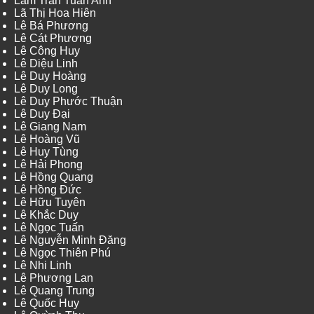
Lâm Trần Tuấn Anh
Lã Thị Hoa Hiên
Lê Bá Phương
Lê Cát Phương
Lê Công Huy
Lê Diệu Linh
Lê Duy Hoàng
Lê Duy Long
Lê Duy Phước Thuận
Lê Duy Đại
Lê Giang Nam
Lê Hoàng Vũ
Lê Huy Tùng
Lê Hải Phong
Lê Hồng Quang
Lê Hồng Đức
Lê Hữu Tuyên
Lê Khắc Duy
Lê Ngọc Tuấn
Lê Nguyễn Minh Đăng
Lê Ngọc Thiên Phú
Lê Nhi Linh
Lê Phương Lan
Lê Quang Trung
Lê Quốc Huy