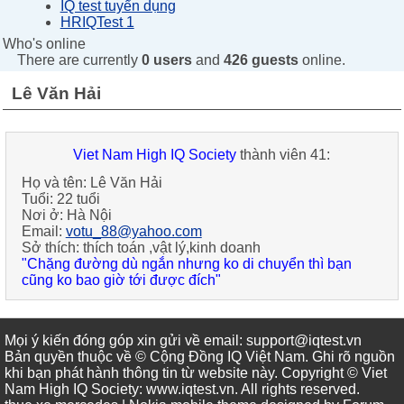
IQ test tuyển dụng
HRIQTest 1
Who's online
There are currently
0 users
and
426 guests
online.
Lê Văn Hải
Viet Nam High IQ Society
thành viên 41:
Họ và tên:
Lê Văn Hải
Tuổi:
22 tuổi
Nơi ở:
Hà Nội
Email:
votu_88@yahoo.com
Sở thích:
thích toán ,vật lý,kinh doanh
"Chặng đường dù ngắn nhưng ko di chuyển thì bạn
cũng ko bao giờ tới được đích"
Mọi ý kiến đóng góp xin gửi về email: support@iqtest.vn
Bản quyền thuộc về © Cộng Đồng IQ Việt Nam. Ghi rõ nguồn
khi bạn phát hành thông tin từ website này. Copyright © Viet
Nam High IQ Society
:
www.iqtest.vn
.
All rights reserved
.