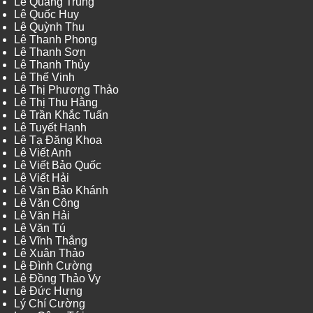
Lê Quang Trung
Lê Quốc Huy
Lê Quỳnh Thu
Lê Thanh Phong
Lê Thanh Sơn
Lê Thanh Thủy
Lê Thế Vinh
Lê Thị Phương Thảo
Lê Thị Thu Hằng
Lê Trần Khắc Tuấn
Lê Tuyết Hạnh
Lê Tạ Đăng Khoa
Lê Viết Anh
Lê Viết Bảo Quốc
Lê Viết Hải
Lê Văn Bảo Khánh
Lê Văn Công
Lê Văn Hải
Lê Văn Tú
Lê Vĩnh Thắng
Lê Xuân Thảo
Lê Đình Cường
Lê Đồng Thảo Vy
Lê Đức Hưng
Lý Chí Cường