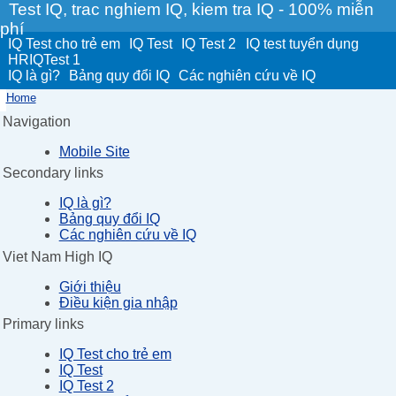
Test IQ, trac nghiem IQ, kiem tra IQ - 100% miễn
phí
IQ Test cho trẻ em
IQ Test
IQ Test 2
IQ test tuyển dụng
HRIQTest 1
IQ là gì?
Bảng quy đổi IQ
Các nghiên cứu về IQ
Home
Navigation
Mobile Site
Secondary links
IQ là gì?
Bảng quy đổi IQ
Các nghiên cứu về IQ
Viet Nam High IQ
Giới thiệu
Điều kiện gia nhập
Primary links
IQ Test cho trẻ em
IQ Test
IQ Test 2