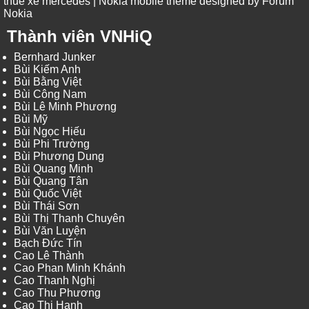
thue xe mercedes
| Nokia mobile theme designed by
Forum
Nokia
Thành viên VNHiQ
Bernhard Junker
Bùi Kiếm Anh
Bùi Bằng Việt
Bùi Công Nam
Bùi Lê Minh Phương
Bùi Mỹ
Bùi Ngọc Hiếu
Bùi Phi Trường
Bùi Phương Dung
Bùi Quang Minh
Bùi Quang Tân
Bùi Quốc Việt
Bùi Thái Sơn
Bùi Thị Thanh Chuyên
Bùi Văn Luyện
Bạch Đức Tín
Cao Lê Thành
Cao Phan Minh Khánh
Cao Thanh Nghị
Cao Thu Phương
Cao Thị Hạnh