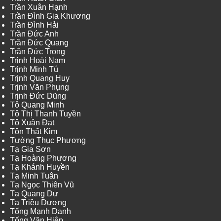
Trần Xuân Hạnh
Trần Đình Gia Khương
Trần Đình Hải
Trần Đức Anh
Trần Đức Quang
Trần Đức Trọng
Trịnh Hoài Nam
Trịnh Minh Tú
Trịnh Quang Huy
Trịnh Văn Phụng
Trịnh Đức Dũng
Tô Quang Minh
Tô Thị Thanh Tuyền
Tô Xuân Đạt
Tôn Thất Kim
Tường Thục Phương
Tạ Gia Sơn
Tạ Hoàng Phương
Tạ Khánh Huyền
Tạ Minh Tuân
Tạ Ngọc Thiên Vũ
Tạ Quang Dự
Tạ Triều Dương
Tống Mạnh Danh
Tống Văn Hiệp