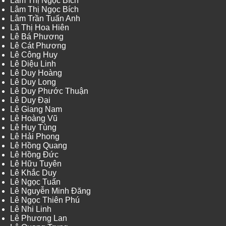
Lâm Thị Ngọc Bích
Lâm Thị Ngọc Bích
Lâm Trần Tuấn Anh
Lã Thị Hoa Hiên
Lê Bá Phương
Lê Cát Phương
Lê Công Huy
Lê Diệu Linh
Lê Duy Hoàng
Lê Duy Long
Lê Duy Phước Thuận
Lê Duy Đại
Lê Giang Nam
Lê Hoàng Vũ
Lê Huy Tùng
Lê Hải Phong
Lê Hồng Quang
Lê Hồng Đức
Lê Hữu Tuyên
Lê Khắc Duy
Lê Ngọc Tuấn
Lê Nguyễn Minh Đăng
Lê Ngọc Thiên Phú
Lê Nhi Linh
Lê Phương Lan