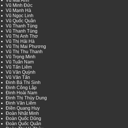
Vũ Mai Anh
Vũ Minh Đức
Vũ Mạnh Hà
Vũ Ngọc Linh
Vũ Quốc Quân
Vũ Thanh Tùng
Vũ Thanh Tùng
Vũ Thị Anh Thơ
Vũ Thị Hải Hà
Vũ Thị Mai Phương
Vũ Thị Thu Thanh
Vũ Trọng Minh
Vũ Tuấn Nam
Vũ Tấn Liêm
Vũ Văn Quỳnh
Vũ Văn Tấn
Đinh Bá Thi Sinh
Đinh Công Lập
Đinh Hoài Nam
Đinh Thị Thùy Dung
Đinh Văn Liêm
Điền Quang Huy
Đoàn Nhật Minh
Đoàn Quốc Dũng
Đoàn Quốc Quân