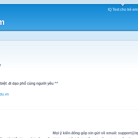
IQ Test cho trẻ em
am
y
 biệt: đi dạo phố cùng người yêu ^^
du.vn
Mọi ý kiến đóng góp xin gửi về email: support@iq