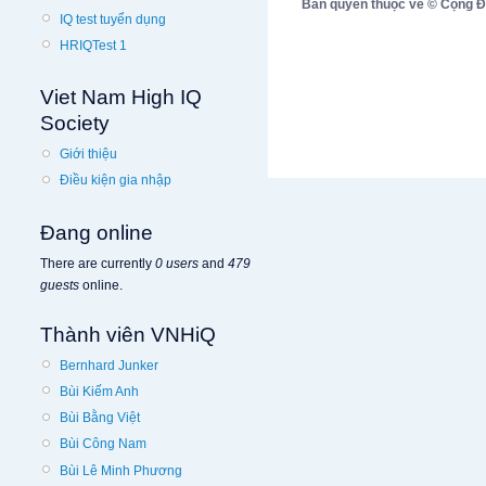
Bản quyền thuộc về © Cộng Đồn
IQ test tuyển dụng
HRIQTest 1
Viet Nam High IQ
Society
Giới thiệu
Điều kiện gia nhập
Đang online
There are currently
0 users
and
479
guests
online.
Thành viên VNHiQ
Bernhard Junker
Bùi Kiếm Anh
Bùi Bằng Việt
Bùi Công Nam
Bùi Lê Minh Phương