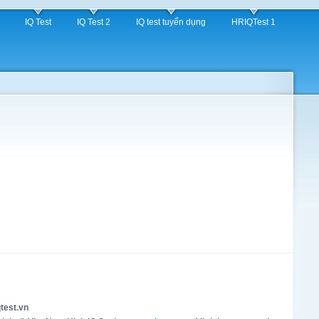
IQ Test
IQ Test 2
IQ test tuyển dụng
HRIQTest 1
test.vn