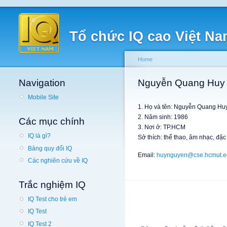
Tổ chức IQ cao Việt N
Home
Navigation
Nguyễn Quang Huy
Mobile Site
1. Họ và tên: Nguyễn Quang Hu
2. Năm sinh: 1986
Các mục chính
3. Nơi ở: TP.HCM
IQ là gì?
Sở thích: thể thao, âm nhạc, đặc
Bảng quy đổi IQ
Email:
huynguyen@cse.hcmut.e
Các nghiên cứu về IQ
Trắc nghiệm IQ
IQ Test cho trẻ em
IQ Test
IQ Test 2