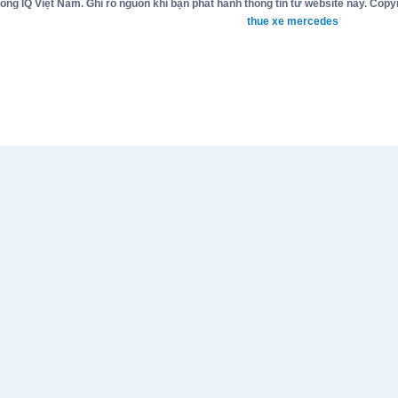
g IQ Việt Nam. Ghi rõ nguồn khi bạn phát hành thông tin từ website này. Copyr
thue xe mercedes