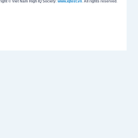
ight © Viet Nam High IQ Society
:
www.iqtest.vn
.
All rights reserved
.