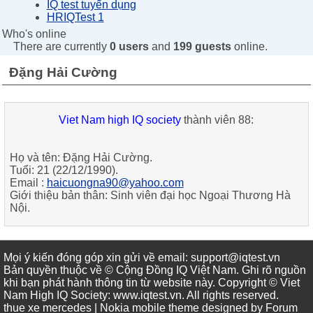
IQ test tuyển dụng
HRIQTest 1
Who's online
There are currently
0 users
and
199 guests
online.
Đặng Hải Cường
Viet Nam high IQ society
thành viên 88:
Họ và tên:
Đặng Hải Cường
.
Tuổi:
21 (22/12/1990)
.
Email :
haicuongna90@yahoo.com
Giới thiệu bản thân:
Sinh viên đại học Ngoại Thương Hà
Nội
.
Mọi ý kiến đóng góp xin gửi về email: support@iqtest.vn
Bản quyền thuộc về © Cộng Đồng IQ Việt Nam. Ghi rõ nguồn
khi bạn phát hành thông tin từ website này. Copyright © Viet
Nam High IQ Society
:
www.iqtest.vn
.
All rights reserved
.
thue xe mercedes
| Nokia mobile theme designed by
Forum