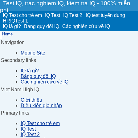
Test IQ, trac nghiem IQ, kiem tra IQ - 100% miễn
phí
IQ Test cho trẻ em
IQ Test
IQ Test 2
IQ test tuyển dụng
HRIQTest 1
IQ là gì?
Bảng quy đổi IQ
Các nghiên cứu về IQ
Home
Navigation
Mobile Site
Secondary links
IQ là gì?
Bảng quy đổi IQ
Các nghiên cứu về IQ
Viet Nam High IQ
Giới thiệu
Điều kiện gia nhập
Primary links
IQ Test cho trẻ em
IQ Test
IQ Test 2