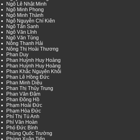
Ngô Lê Nhật Minh
Ngô Minh Phong
Ngô Minh Thành
Ngô Nguyễn Chí Kiên
Ngô Tấn Sanh
Ngô Văn Lĩnh
Ngô Văn Tùng
Nông Thanh Hải
Nông Thị Hoài Thương
Phan Duy
Phan Huỳnh Huy Hoàng
Phan Huỳnh Huy Hoàng
Phan Khắc Nguyên Khôi
Phan Lê Hồng Đức
Phan Minh Diệu
Phan Thị Thủy Trung
Phan Văn Đậm
Phan Đông Hồ
Phạm Hoài Đức
Phạm Hòa Đức
Phí Thị Tú Anh
Phí Văn Hoàn
Phó Đức Bình
Phùng Quốc Trường
Phùng Xuân Tiến