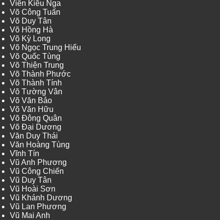
Viên Kiều Nga
Võ Công Tuấn
Võ Duy Tân
Võ Hồng Hà
Võ Kỳ Long
Võ Ngọc Trung Hiếu
Võ Quốc Tùng
Võ Thiện Trung
Võ Thành Phước
Võ Thành Tính
Võ Tường Vân
Võ Văn Bảo
Võ Văn Hữu
Võ Đông Quân
Võ Đại Dương
Văn Duy Thái
Văn Hoàng Tùng
Vĩnh Tín
Vũ Anh Phương
Vũ Công Chiến
Vũ Duy Tân
Vũ Hoài Sơn
Vũ Khánh Dương
Vũ Lan Phương
Vũ Mai Anh