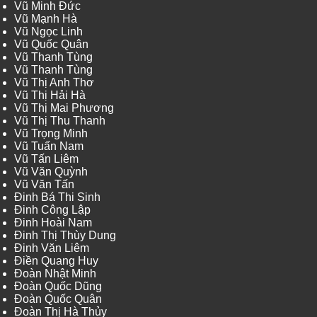
Vũ Minh Đức
Vũ Mạnh Hà
Vũ Ngọc Linh
Vũ Quốc Quân
Vũ Thanh Tùng
Vũ Thanh Tùng
Vũ Thị Anh Thơ
Vũ Thị Hải Hà
Vũ Thị Mai Phương
Vũ Thị Thu Thanh
Vũ Trọng Minh
Vũ Tuấn Nam
Vũ Tấn Liêm
Vũ Văn Quỳnh
Vũ Văn Tấn
Đinh Bá Thi Sinh
Đinh Công Lập
Đinh Hoài Nam
Đinh Thị Thùy Dung
Đinh Văn Liêm
Điền Quang Huy
Đoàn Nhật Minh
Đoàn Quốc Dũng
Đoàn Quốc Quân
Đoàn Thị Hà Thủy