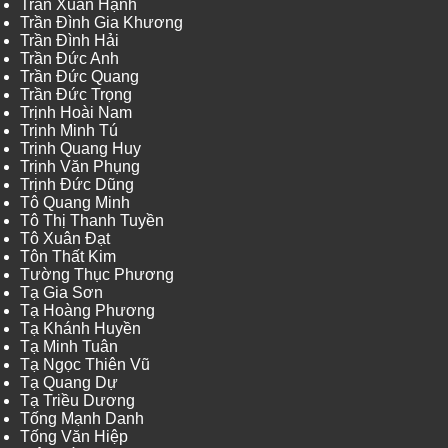
Trần Xuân Hạnh
Trần Đình Gia Khương
Trần Đình Hải
Trần Đức Anh
Trần Đức Quang
Trần Đức Trọng
Trịnh Hoài Nam
Trịnh Minh Tú
Trịnh Quang Huy
Trịnh Văn Phụng
Trịnh Đức Dũng
Tô Quang Minh
Tô Thị Thanh Tuyền
Tô Xuân Đạt
Tôn Thất Kim
Tường Thục Phương
Tạ Gia Sơn
Tạ Hoàng Phương
Tạ Khánh Huyền
Tạ Minh Tuân
Tạ Ngọc Thiên Vũ
Tạ Quang Dự
Tạ Triều Dương
Tống Mạnh Danh
Tống Văn Hiệp