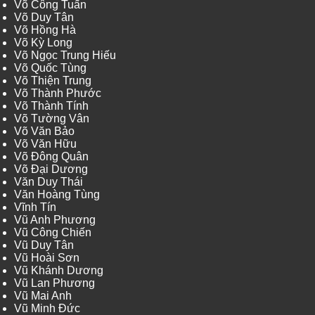
Võ Công Tuấn
Võ Duy Tân
Võ Hồng Hà
Võ Kỳ Long
Võ Ngọc Trung Hiếu
Võ Quốc Tùng
Võ Thiện Trung
Võ Thành Phước
Võ Thành Tính
Võ Tường Vân
Võ Văn Bảo
Võ Văn Hữu
Võ Đông Quân
Võ Đại Dương
Văn Duy Thái
Văn Hoàng Tùng
Vĩnh Tín
Vũ Anh Phương
Vũ Công Chiến
Vũ Duy Tân
Vũ Hoài Sơn
Vũ Khánh Dương
Vũ Lan Phương
Vũ Mai Anh
Vũ Minh Đức