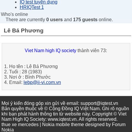
IQ test tuyển dụng
HRIQTest 1
Who's online
There are currently
0 users
and
175 guests
online.
Lê Bá Phương
Viet Nam high IQ society
thành viên 73:
1. Họ tên :
Lê Bá Phương
2. Tuổi :
28 (1983)
3. Nơi ở :
Bình Phước
4. Email:
lebp@ii-vi.com.vn
Mọi ý kiến đóng góp xin gửi về email: support@iqtest.vn
Bản quyền thuộc về © Cộng Đồng IQ Việt Nam. Ghi rõ nguồn
khi bạn phát hành thông tin từ website này. Copyright © Viet
Nam High IQ Society
:
www.iqtest.vn
.
All rights reserved
.
thue xe mercedes
| Nokia mobile theme designed by
Forum
Nokia