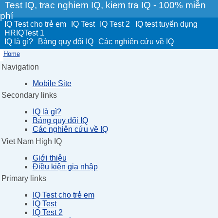
Test IQ, trac nghiem IQ, kiem tra IQ - 100% miễn
phí
IQ Test cho trẻ em
IQ Test
IQ Test 2
IQ test tuyển dụng
HRIQTest 1
IQ là gì?
Bảng quy đổi IQ
Các nghiên cứu về IQ
Home
Navigation
Mobile Site
Secondary links
IQ là gì?
Bảng quy đổi IQ
Các nghiên cứu về IQ
Viet Nam High IQ
Giới thiệu
Điều kiện gia nhập
Primary links
IQ Test cho trẻ em
IQ Test
IQ Test 2