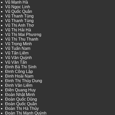
Vũ Mạnh Hà
Vũ Ngọc Linh
Vũ Quốc Quân
Vũ Thanh Tùng
Vũ Thanh Tùng
Vũ Thị Anh Thơ
Vũ Thị Hải Hà
Vũ Thị Mai Phương
Vũ Thị Thu Thanh
Vũ Trọng Minh
Vũ Tuấn Nam
Vũ Tấn Liêm
Vũ Văn Quỳnh
Vũ Văn Tấn
Đinh Bá Thi Sinh
Đinh Công Lập
Đinh Hoài Nam
Đinh Thị Thùy Dung
Đinh Văn Liêm
Điền Quang Huy
Đoàn Nhật Minh
Đoàn Quốc Dũng
Đoàn Quốc Quân
Đoàn Thị Hà Thủy
Đoàn Thị Mạnh Quỳnh