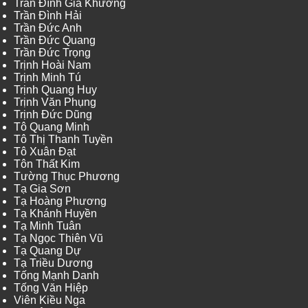
Trần Đình Gia Khương
Trần Đình Hải
Trần Đức Anh
Trần Đức Quang
Trần Đức Trọng
Trịnh Hoài Nam
Trịnh Minh Tú
Trịnh Quang Huy
Trịnh Văn Phụng
Trịnh Đức Dũng
Tô Quang Minh
Tô Thị Thanh Tuyền
Tô Xuân Đạt
Tôn Thất Kim
Tường Thục Phương
Tạ Gia Sơn
Tạ Hoàng Phương
Tạ Khánh Huyền
Tạ Minh Tuân
Tạ Ngọc Thiên Vũ
Tạ Quang Dự
Tạ Triều Dương
Tống Mạnh Danh
Tống Văn Hiệp
Viên Kiều Nga