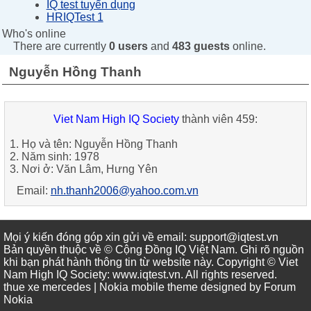
IQ test tuyển dụng
HRIQTest 1
Who's online
There are currently
0 users
and
483 guests
online.
Nguyễn Hồng Thanh
Viet Nam High IQ Society
thành viên 459:
1. Họ và tên: Nguyễn Hồng Thanh
2. Năm sinh: 1978
3. Nơi ở: Văn Lâm, Hưng Yên
Email:
nh.thanh2006@yahoo.com.vn
Mọi ý kiến đóng góp xin gửi về email: support@iqtest.vn
Bản quyền thuộc về © Cộng Đồng IQ Việt Nam. Ghi rõ nguồn
khi bạn phát hành thông tin từ website này. Copyright © Viet
Nam High IQ Society
:
www.iqtest.vn
.
All rights reserved
.
thue xe mercedes
| Nokia mobile theme designed by
Forum
Nokia