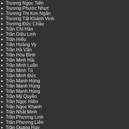
Trương Ngọc Tiến
Trương Phước Nhựt
Trương Thị Kim Ngân
Trương Tất Khánh Vinh
Trương Đức Châu
Trần Chí Hào
Trần Diệu Linh
Trần Hiếu
Trần Hoàng Vy
Trần Hà Vân
Trần Hòa Bình
Trần Minh Hải
Trần Minh Luân
Trần Minh Tú
Trần Minh Đức
Trần Mạnh Hùng
Trần Mạnh Hùng
Trần Mạnh Hùng
Trần Mỹ Quyên
Trần Ngọc Hiền
Trần Ngọc Khanh
Trần Nhật Minh
Trần Phương Linh
Trần Phương Liên
Trần Quang Huy