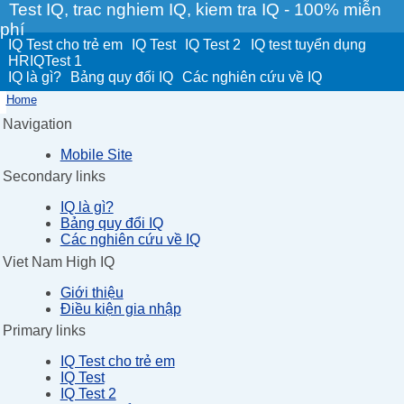
Test IQ, trac nghiem IQ, kiem tra IQ - 100% miễn
phí
IQ Test cho trẻ em
IQ Test
IQ Test 2
IQ test tuyển dụng
HRIQTest 1
IQ là gì?
Bảng quy đổi IQ
Các nghiên cứu về IQ
Home
Navigation
Mobile Site
Secondary links
IQ là gì?
Bảng quy đổi IQ
Các nghiên cứu về IQ
Viet Nam High IQ
Giới thiệu
Điều kiện gia nhập
Primary links
IQ Test cho trẻ em
IQ Test
IQ Test 2