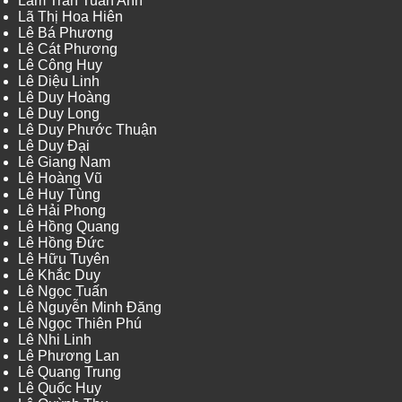
Lâm Trần Tuấn Anh
Lã Thị Hoa Hiên
Lê Bá Phương
Lê Cát Phương
Lê Công Huy
Lê Diệu Linh
Lê Duy Hoàng
Lê Duy Long
Lê Duy Phước Thuận
Lê Duy Đại
Lê Giang Nam
Lê Hoàng Vũ
Lê Huy Tùng
Lê Hải Phong
Lê Hồng Quang
Lê Hồng Đức
Lê Hữu Tuyên
Lê Khắc Duy
Lê Ngọc Tuấn
Lê Nguyễn Minh Đăng
Lê Ngọc Thiên Phú
Lê Nhi Linh
Lê Phương Lan
Lê Quang Trung
Lê Quốc Huy