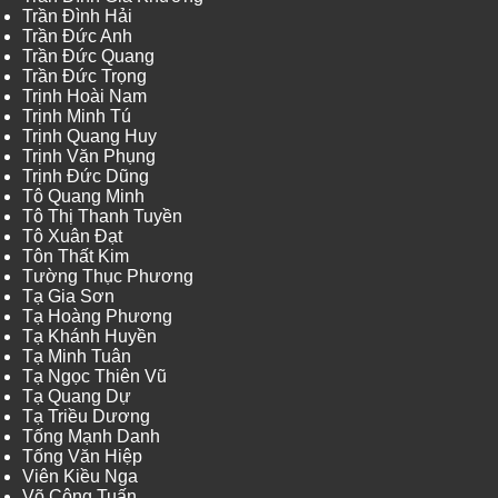
Trần Đình Hải
Trần Đức Anh
Trần Đức Quang
Trần Đức Trọng
Trịnh Hoài Nam
Trịnh Minh Tú
Trịnh Quang Huy
Trịnh Văn Phụng
Trịnh Đức Dũng
Tô Quang Minh
Tô Thị Thanh Tuyền
Tô Xuân Đạt
Tôn Thất Kim
Tường Thục Phương
Tạ Gia Sơn
Tạ Hoàng Phương
Tạ Khánh Huyền
Tạ Minh Tuân
Tạ Ngọc Thiên Vũ
Tạ Quang Dự
Tạ Triều Dương
Tống Mạnh Danh
Tống Văn Hiệp
Viên Kiều Nga
Võ Công Tuấn