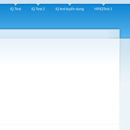
IQ Test
IQ Test 2
IQ test tuyển dụng
HRIQTest 1