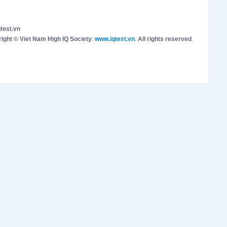
test.vn
ight © Viet Nam High IQ Society
:
www.iqtest.vn
.
All rights reserved
.