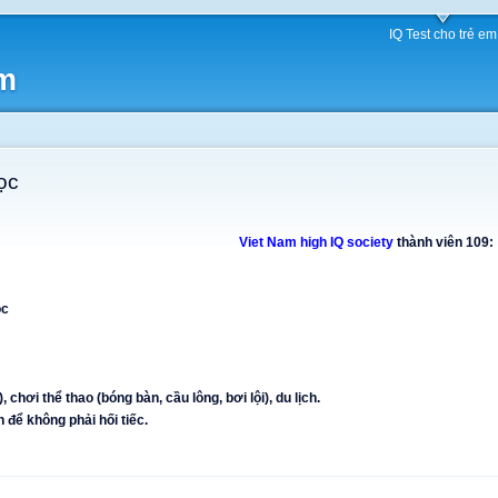
IQ Test cho trẻ em
am
ọc
Viet Nam high IQ society
thành viên 109:
ọc
, chơi thể thao (bóng bàn, cầu lông, bơi lội), du lịch.
 để không phải hối tiếc.