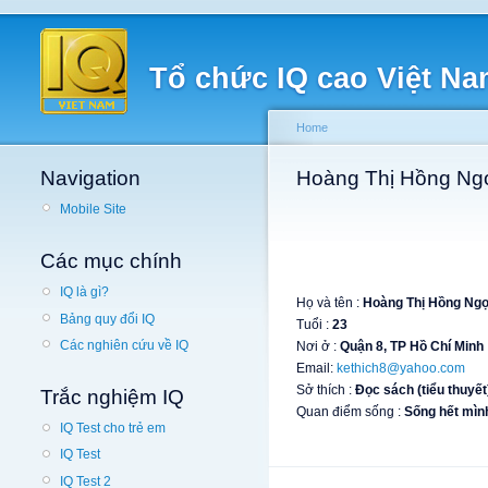
Tổ chức IQ cao Việt N
Home
Navigation
Hoàng Thị Hồng Ng
Mobile Site
Các mục chính
IQ là gì?
Họ và tên :
Hoàng Thị Hồng Ng
Bảng quy đổi IQ
Tuổi :
23
Các nghiên cứu về IQ
Nơi ở :
Quận 8, TP Hồ Chí Minh
Email:
kethich8@yahoo.com
Sở thích :
Đọc sách (tiểu thuyết)
Trắc nghiệm IQ
Quan điểm sống :
Sống hết mình
IQ Test cho trẻ em
IQ Test
IQ Test 2