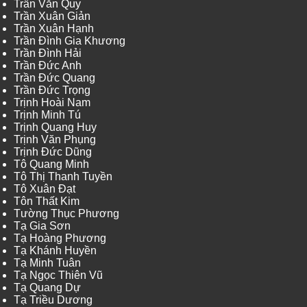
Trần Văn Quy
Trần Xuân Giản
Trần Xuân Hạnh
Trần Đình Gia Khương
Trần Đình Hải
Trần Đức Anh
Trần Đức Quang
Trần Đức Trọng
Trịnh Hoài Nam
Trịnh Minh Tú
Trịnh Quang Huy
Trịnh Văn Phụng
Trịnh Đức Dũng
Tô Quang Minh
Tô Thị Thanh Tuyền
Tô Xuân Đạt
Tôn Thất Kim
Tường Thục Phương
Tạ Gia Sơn
Tạ Hoàng Phương
Tạ Khánh Huyền
Tạ Minh Tuân
Tạ Ngọc Thiên Vũ
Tạ Quang Dự
Tạ Triều Dương