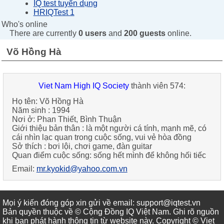
IQ test tuyển dụng
HRIQTest 1
Who's online
There are currently
0 users
and
200 guests
online.
Võ Hồng Hà
Viet Nam High IQ Society
thành viên 574:
Họ tên:
Võ Hồng Hà
Năm sinh :
1994
Nơi ở:
Phan Thiết, Bình Thuận
Giới thiệu bản thân :
là một người cá tính, mạnh mẽ, có
cái nhìn lạc quan trong cuộc sống, vui vẻ hòa đồng
Sở thích :
bơi lội, chơi game, đàn guitar
Quan điểm cuộc sống:
sống hết mình để không hối tiếc
Email:
mr.kyokid@yahoo.com.vn
Mọi ý kiến đóng góp xin gửi về email: support@iqtest.vn
Bản quyền thuộc về © Cộng Đồng IQ Việt Nam. Ghi rõ nguồn
khi bạn phát hành thông tin từ website này. Copyright © Viet