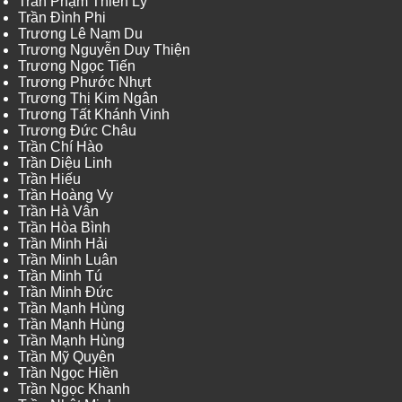
Trần Phạm Thiên Lý
Trần Đình Phi
Trương Lê Nam Du
Trương Nguyễn Duy Thiện
Trương Ngọc Tiến
Trương Phước Nhựt
Trương Thị Kim Ngân
Trương Tất Khánh Vinh
Trương Đức Châu
Trần Chí Hào
Trần Diệu Linh
Trần Hiếu
Trần Hoàng Vy
Trần Hà Vân
Trần Hòa Bình
Trần Minh Hải
Trần Minh Luân
Trần Minh Tú
Trần Minh Đức
Trần Mạnh Hùng
Trần Mạnh Hùng
Trần Mạnh Hùng
Trần Mỹ Quyên
Trần Ngọc Hiền
Trần Ngọc Khanh