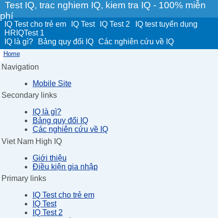
Test IQ, trac nghiem IQ, kiem tra IQ - 100% miễn
phí
IQ Test cho trẻ em
IQ Test
IQ Test 2
IQ test tuyển dụng
HRIQTest 1
IQ là gì?
Bảng quy đổi IQ
Các nghiên cứu về IQ
Home
Navigation
Mobile Site
Secondary links
IQ là gì?
Bảng quy đổi IQ
Các nghiên cứu về IQ
Viet Nam High IQ
Giới thiệu
Điều kiện gia nhập
Primary links
IQ Test cho trẻ em
IQ Test
IQ Test 2