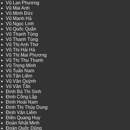
Vũ Lan Phương
Vũ Mai Anh
Vũ Minh Đức
Vũ Mạnh Hà
Vũ Ngọc Linh
Vũ Quốc Quân
Vũ Thanh Tùng
Vũ Thanh Tùng
Vũ Thị Anh Thơ
Vũ Thị Hải Hà
Vũ Thị Mai Phương
Vũ Thị Thu Thanh
Vũ Trọng Minh
Vũ Tuấn Nam
Vũ Tấn Liêm
Vũ Văn Quỳnh
Vũ Văn Tấn
Đinh Bá Thi Sinh
Đinh Công Lập
Đinh Hoài Nam
Đinh Thị Thùy Dung
Đinh Văn Liêm
Điền Quang Huy
Đoàn Nhật Minh
Đoàn Quốc Dũng