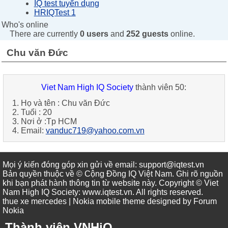
IQ test tuyển dụng
HRIQTest 1
Who's online
There are currently
0 users
and
252 guests
online.
Chu văn Đức
Viet Nam High IQ Society
thành viên 50:
1. Họ và tên :
Chu văn Đức
2. Tuổi :
20
3. Nơi ở :
Tp HCM
4. Email:
vanduc719@yahoo.com.vn
Mọi ý kiến đóng góp xin gửi về email: support@iqtest.vn
Bản quyền thuộc về © Cộng Đồng IQ Việt Nam. Ghi rõ nguồn
khi bạn phát hành thông tin từ website này. Copyright © Viet
Nam High IQ Society
:
www.iqtest.vn
.
All rights reserved
.
thue xe mercedes
| Nokia mobile theme designed by
Forum
Nokia
Thành viên VNHiQ