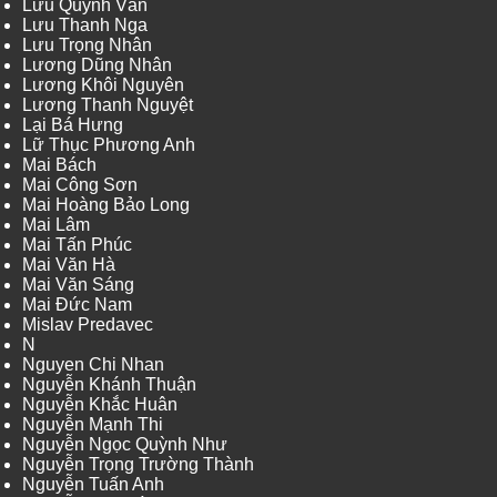
Lưu Quỳnh Vân
Lưu Thanh Nga
Lưu Trọng Nhân
Lương Dũng Nhân
Lương Khôi Nguyên
Lương Thanh Nguyệt
Lại Bá Hưng
Lữ Thục Phương Anh
Mai Bách
Mai Công Sơn
Mai Hoàng Bảo Long
Mai Lâm
Mai Tấn Phúc
Mai Văn Hà
Mai Văn Sáng
Mai Đức Nam
Mislav Predavec
N
Nguyen Chi Nhan
Nguyễn Khánh Thuận
Nguyễn Khắc Huân
Nguyễn Mạnh Thi
Nguyễn Ngọc Quỳnh Như
Nguyễn Trọng Trường Thành
Nguyễn Tuấn Anh