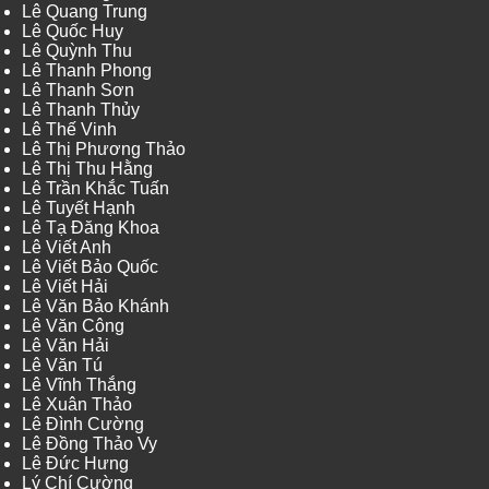
Lê Quang Trung
Lê Quốc Huy
Lê Quỳnh Thu
Lê Thanh Phong
Lê Thanh Sơn
Lê Thanh Thủy
Lê Thế Vinh
Lê Thị Phương Thảo
Lê Thị Thu Hằng
Lê Trần Khắc Tuấn
Lê Tuyết Hạnh
Lê Tạ Đăng Khoa
Lê Viết Anh
Lê Viết Bảo Quốc
Lê Viết Hải
Lê Văn Bảo Khánh
Lê Văn Công
Lê Văn Hải
Lê Văn Tú
Lê Vĩnh Thắng
Lê Xuân Thảo
Lê Đình Cường
Lê Đồng Thảo Vy
Lê Đức Hưng
Lý Chí Cường