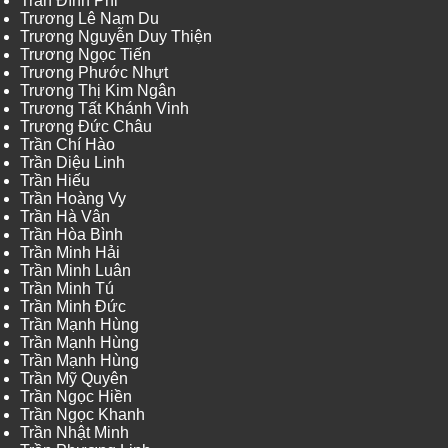
Trần Đình Phi
Trương Lê Nam Du
Trương Nguyễn Duy Thiện
Trương Ngọc Tiến
Trương Phước Nhựt
Trương Thị Kim Ngân
Trương Tất Khánh Vinh
Trương Đức Châu
Trần Chí Hào
Trần Diệu Linh
Trần Hiếu
Trần Hoàng Vy
Trần Hà Vân
Trần Hòa Bình
Trần Minh Hải
Trần Minh Luân
Trần Minh Tú
Trần Minh Đức
Trần Mạnh Hùng
Trần Mạnh Hùng
Trần Mạnh Hùng
Trần Mỹ Quyên
Trần Ngọc Hiền
Trần Ngọc Khanh
Trần Nhật Minh