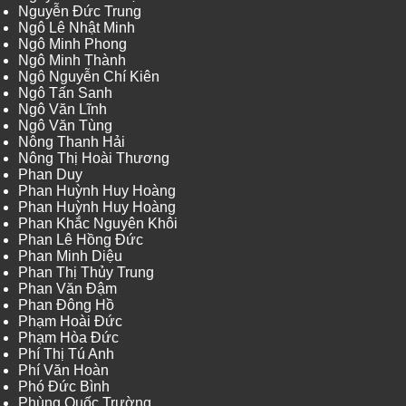
Nguyễn Đức Trung
Ngô Lê Nhật Minh
Ngô Minh Phong
Ngô Minh Thành
Ngô Nguyễn Chí Kiên
Ngô Tấn Sanh
Ngô Văn Lĩnh
Ngô Văn Tùng
Nông Thanh Hải
Nông Thị Hoài Thương
Phan Duy
Phan Huỳnh Huy Hoàng
Phan Huỳnh Huy Hoàng
Phan Khắc Nguyên Khôi
Phan Lê Hồng Đức
Phan Minh Diệu
Phan Thị Thủy Trung
Phan Văn Đậm
Phan Đông Hồ
Phạm Hoài Đức
Phạm Hòa Đức
Phí Thị Tú Anh
Phí Văn Hoàn
Phó Đức Bình
Phùng Quốc Trường