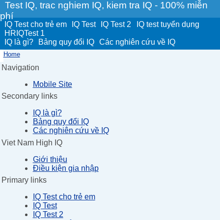
Test IQ, trac nghiem IQ, kiem tra IQ - 100% miễn
phí
IQ Test cho trẻ em
IQ Test
IQ Test 2
IQ test tuyển dụng
HRIQTest 1
IQ là gì?
Bảng quy đổi IQ
Các nghiên cứu về IQ
Home
Navigation
Mobile Site
Secondary links
IQ là gì?
Bảng quy đổi IQ
Các nghiên cứu về IQ
Viet Nam High IQ
Giới thiệu
Điều kiện gia nhập
Primary links
IQ Test cho trẻ em
IQ Test
IQ Test 2