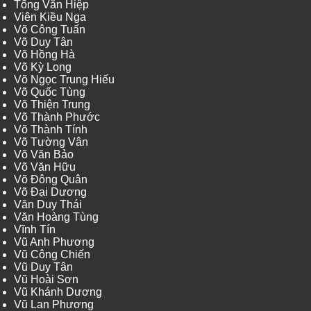
Tống Văn Hiệp
Viên Kiều Nga
Võ Công Tuấn
Võ Duy Tân
Võ Hồng Hà
Võ Kỳ Long
Võ Ngọc Trung Hiếu
Võ Quốc Tùng
Võ Thiện Trung
Võ Thành Phước
Võ Thành Tính
Võ Tường Vân
Võ Văn Bảo
Võ Văn Hữu
Võ Đông Quân
Võ Đại Dương
Văn Duy Thái
Văn Hoàng Tùng
Vĩnh Tín
Vũ Anh Phương
Vũ Công Chiến
Vũ Duy Tân
Vũ Hoài Sơn
Vũ Khánh Dương
Vũ Lan Phương