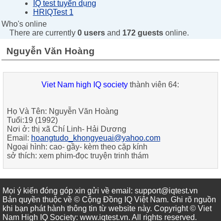
IQ test tuyển dụng
HRIQTest 1
Who's online
There are currently
0 users
and
172 guests
online.
Nguyễn Văn Hoàng
Viet Nam high IQ society
thành viên 64:
Họ Và Tên:
Nguyễn Văn Hoàng
Tuổi:
19 (1992)
Nơi ở:
thị xã Chí Linh- Hải Dương
Email:
hoangtudo_khongyeuai@yahoo.com
Ngoại hình:
cao- gầy- kèm theo cặp kính
sở thích:
xem phim-đọc truyện trinh thám
Mọi ý kiến đóng góp xin gửi về email: support@iqtest.vn
Bản quyền thuộc về © Cộng Đồng IQ Việt Nam. Ghi rõ nguồn
khi bạn phát hành thông tin từ website này. Copyright © Viet
Nam High IQ Society
:
www.iqtest.vn
.
All rights reserved
.