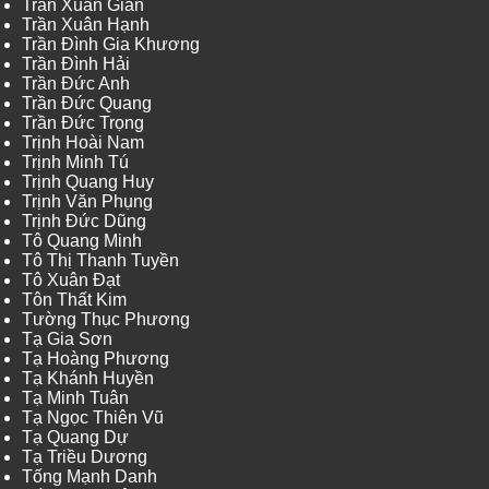
Trần Xuân Giản
Trần Xuân Hạnh
Trần Đình Gia Khương
Trần Đình Hải
Trần Đức Anh
Trần Đức Quang
Trần Đức Trọng
Trịnh Hoài Nam
Trịnh Minh Tú
Trịnh Quang Huy
Trịnh Văn Phụng
Trịnh Đức Dũng
Tô Quang Minh
Tô Thị Thanh Tuyền
Tô Xuân Đạt
Tôn Thất Kim
Tường Thục Phương
Tạ Gia Sơn
Tạ Hoàng Phương
Tạ Khánh Huyền
Tạ Minh Tuân
Tạ Ngọc Thiên Vũ
Tạ Quang Dự
Tạ Triều Dương
Tống Mạnh Danh