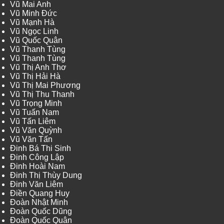
Vũ Mai Anh
Vũ Minh Đức
Vũ Mạnh Hà
Vũ Ngọc Linh
Vũ Quốc Quân
Vũ Thanh Tùng
Vũ Thanh Tùng
Vũ Thị Anh Thơ
Vũ Thị Hải Hà
Vũ Thị Mai Phương
Vũ Thị Thu Thanh
Vũ Trọng Minh
Vũ Tuấn Nam
Vũ Tấn Liêm
Vũ Văn Quỳnh
Vũ Văn Tấn
Đinh Bá Thi Sinh
Đinh Công Lập
Đinh Hoài Nam
Đinh Thị Thùy Dung
Đinh Văn Liêm
Điền Quang Huy
Đoàn Nhật Minh
Đoàn Quốc Dũng
Đoàn Quốc Quân