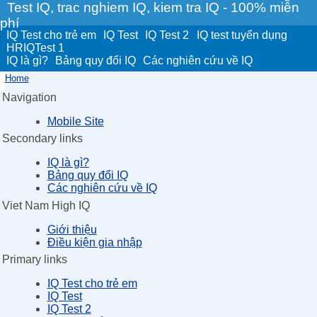
Test IQ, trac nghiem IQ, kiem tra IQ - 100% miễn
phí
IQ Test cho trẻ em
IQ Test
IQ Test 2
IQ test tuyển dụng
HRIQTest 1
IQ là gì?
Bảng quy đổi IQ
Các nghiên cứu về IQ
Home
Navigation
Mobile Site
Secondary links
IQ là gì?
Bảng quy đổi IQ
Các nghiên cứu về IQ
Viet Nam High IQ
Giới thiệu
Điều kiện gia nhập
Primary links
IQ Test cho trẻ em
IQ Test
IQ Test 2