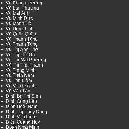
Vũ Khánh Dương
Vũ Lan Phương
Vũ Mai Anh
Vũ Minh Đức
Vũ Mạnh Hà
Vũ Ngọc Linh
Vũ Quốc Quân
Vũ Thanh Tùng
Vũ Thanh Tùng
Vũ Thị Anh Thơ
Vũ Thị Hải Hà
Vũ Thị Mai Phương
Vũ Thị Thu Thanh
Vũ Trọng Minh
Vũ Tuấn Nam
Vũ Tấn Liêm
Vũ Văn Quỳnh
Vũ Văn Tấn
Đinh Bá Thi Sinh
Đinh Công Lập
Đinh Hoài Nam
Đinh Thị Thùy Dung
Đinh Văn Liêm
Điền Quang Huy
Đoàn Nhật Minh