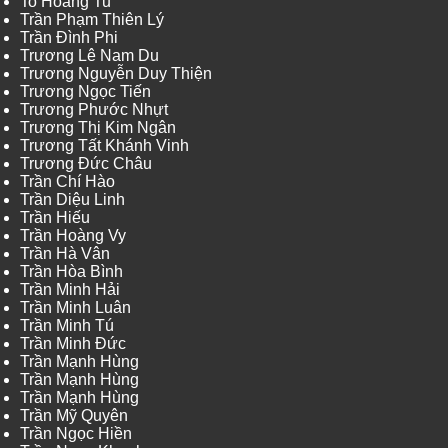
To Hoang Tu
Trần Phạm Thiên Lý
Trần Đình Phi
Trương Lê Nam Du
Trương Nguyễn Duy Thiện
Trương Ngọc Tiến
Trương Phước Nhựt
Trương Thị Kim Ngân
Trương Tất Khánh Vinh
Trương Đức Châu
Trần Chí Hào
Trần Diệu Linh
Trần Hiếu
Trần Hoàng Vy
Trần Hà Vân
Trần Hòa Bình
Trần Minh Hải
Trần Minh Luân
Trần Minh Tú
Trần Minh Đức
Trần Mạnh Hùng
Trần Mạnh Hùng
Trần Mạnh Hùng
Trần Mỹ Quyên
Trần Ngọc Hiền