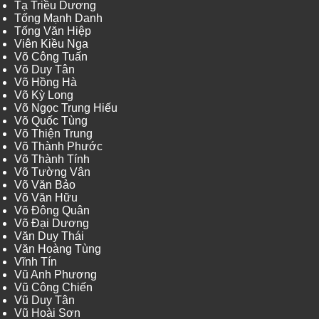
Tạ Triều Dương
Tống Mạnh Danh
Tống Văn Hiệp
Viên Kiều Nga
Võ Công Tuấn
Võ Duy Tân
Võ Hồng Hà
Võ Kỳ Long
Võ Ngọc Trung Hiếu
Võ Quốc Tùng
Võ Thiện Trung
Võ Thành Phước
Võ Thành Tính
Võ Tường Vân
Võ Văn Bảo
Võ Văn Hữu
Võ Đông Quân
Võ Đại Dương
Văn Duy Thái
Văn Hoàng Tùng
Vĩnh Tín
Vũ Anh Phương
Vũ Công Chiến
Vũ Duy Tân
Vũ Hoài Sơn