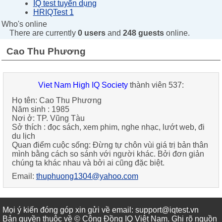
IQ test tuyển dụng
HRIQTest 1
Who's online
There are currently
0 users
and
248 guests
online.
Cao Thu Phương
Viet Nam High IQ Society
thành viên 537:
Họ tên:
Cao Thu Phương
Năm sinh :
1985
Nơi ở:
TP. Vũng Tàu
Sở thích :
đọc sách, xem phim, nghe nhạc, lướt web, đi
du lịch
Quan điểm cuộc sống:
Đừng tự chôn vùi giá trị bản thân
mình bằng cách so sánh với người khác. Bởi đơn giản
chúng ta khác nhau và bởi ai cũng đặc biệt.
Email:
thuphuong1304@yahoo.com
Mọi ý kiến đóng góp xin gửi về email: support@iqtest.vn
Bản quyền thuộc về © Cộng Đồng IQ Việt Nam. Ghi rõ nguồn