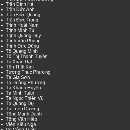
Trần Đình Hải
Trần Đức Anh
Trần Đức Quang
Trần Đức Trọng
Trịnh Hoài Nam
Trịnh Minh Tú
Trịnh Quang Huy
Trịnh Văn Phụng
Trịnh Đức Dũng
Tô Quang Minh
Tô Thị Thanh Tuyền
Tô Xuân Đạt
Tôn Thất Kim
Tường Thục Phương
Tạ Gia Sơn
Tạ Hoàng Phương
Tạ Khánh Huyền
Tạ Minh Tuân
Tạ Ngọc Thiên Vũ
Tạ Quang Dự
Tạ Triều Dương
Tống Mạnh Danh
Tống Văn Hiệp
Viên Kiều Nga
Võ Công Tuấn