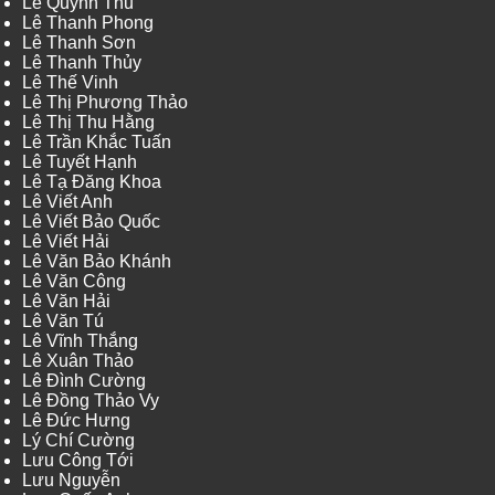
Lê Quỳnh Thu
Lê Thanh Phong
Lê Thanh Sơn
Lê Thanh Thủy
Lê Thế Vinh
Lê Thị Phương Thảo
Lê Thị Thu Hằng
Lê Trần Khắc Tuấn
Lê Tuyết Hạnh
Lê Tạ Đăng Khoa
Lê Viết Anh
Lê Viết Bảo Quốc
Lê Viết Hải
Lê Văn Bảo Khánh
Lê Văn Công
Lê Văn Hải
Lê Văn Tú
Lê Vĩnh Thắng
Lê Xuân Thảo
Lê Đình Cường
Lê Đồng Thảo Vy
Lê Đức Hưng
Lý Chí Cường
Lưu Công Tới
Lưu Nguyễn