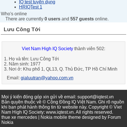
IQ test tuyển dụng
HRIQTest 1
Who's online
There are currently
0 users
and
557 guests
online.
Lưu Công Tới
Viet Nam High IQ Society
thành viên 502:
1. Họ và tên: Lưu Công Tới
2. Năm sinh: 1977
3. Nơi ở: Khu phố 1, QL13, Q. Thủ Đức, TP Hồ Chí Minh
Email:
gialuutran@yahoo.com.vn
Mọi ý kiến đóng góp xin gửi về email: support@iqtest.vn
Bản quyền thuộc về © Cộng Đồng IQ Việt Nam. Ghi rõ nguồn
khi bạn phát hành thông tin từ website này. Copyright © Viet
Nam High IQ Society
:
www.iqtest.vn
.
All rights reserved
.
thue xe mercedes
| Nokia mobile theme designed by
Forum
Nokia