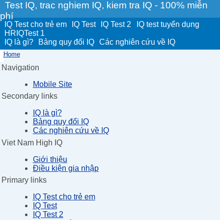
Test IQ, trac nghiem IQ, kiem tra IQ - 100% miễn
phí
IQ Test cho trẻ em
IQ Test
IQ Test 2
IQ test tuyển dụng
HRIQTest 1
IQ là gì?
Bảng quy đổi IQ
Các nghiên cứu về IQ
Home
Navigation
Mobile Site
Secondary links
IQ là gì?
Bảng quy đổi IQ
Các nghiên cứu về IQ
Viet Nam High IQ
Giới thiệu
Điều kiện gia nhập
Primary links
IQ Test cho trẻ em
IQ Test
IQ Test 2