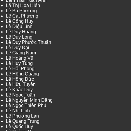
Lâm Trần Tuấn Anh
Lã Thị Hoa Hiên
Lê Bá Phương
Lê Cát Phương
Lê Công Huy
Lê Diệu Linh
Lê Duy Hoàng
Lê Duy Long
Lê Duy Phước Thuận
Lê Duy Đại
Lê Giang Nam
Lê Hoàng Vũ
Lê Huy Tùng
Lê Hải Phong
Lê Hồng Quang
Lê Hồng Đức
Lê Hữu Tuyên
Lê Khắc Duy
Lê Ngọc Tuấn
Lê Nguyễn Minh Đăng
Lê Ngọc Thiên Phú
Lê Nhi Linh
Lê Phương Lan
Lê Quang Trung
Lê Quốc Huy