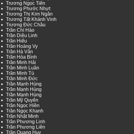
Trương Ngọc Tiến
Trương Phước Nhựt
Trương Thị Kim Ngân
Trương Tất Khánh Vinh
Trương Đức Châu
Trần Chí Hào
Trần Diệu Linh
Trần Hiếu
Trần Hoàng Vy
Trần Hà Vân
Trần Hòa Bình
Trần Minh Hải
Trần Minh Luân
Trần Minh Tú
Trần Minh Đức
Trần Mạnh Hùng
Trần Mạnh Hùng
Trần Mạnh Hùng
Trần Mỹ Quyên
Trần Ngọc Hiền
Trần Ngọc Khanh
Trần Nhật Minh
Trần Phương Linh
Trần Phương Liên
Trần Quang Huy