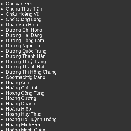
Chu văn Đức
Chung Thủy Trân
Châu Hoàng Vũ
Chế Quang Long
Doãn Văn Hiến
Dương Chí Hồng
Dương Hải Đăng
Dương Hồng Lãm
Dương Ngọc Tú
Dương Quốc Trung
Dương Thanh Hân
Dương Thuỳ Trang
Dương Thành Đạt
Dương Thị Hồng Chung
Goormachtig Mario
Hoàng Anh
Hoàng Chí Linh
Hoàng Công Tùng
Hoàng Cường
Hoàng Doanh
Hoàng Hiệp
Hoàng Huy Thục
Hoàng Hồ Huỳnh Thông
Hoàng Minh Đức
Hoàng Mạnh Quân