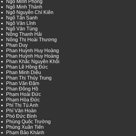
Ngô Minh Phong
Ngô Minh Thành
Ngô Nguyễn Chí Kiên
Ngô Tấn Sanh
Ngô Văn Lĩnh
Ngô Văn Tùng
Nông Thanh Hải
Nông Thị Hoài Thương
Phan Duy
Phan Huỳnh Huy Hoàng
Phan Huỳnh Huy Hoàng
Phan Khắc Nguyên Khôi
Phan Lê Hồng Đức
Phan Minh Diệu
Phan Thị Thủy Trung
Phan Văn Đậm
Phan Đông Hồ
Phạm Hoài Đức
Phạm Hòa Đức
Phí Thị Tú Anh
Phí Văn Hoàn
Phó Đức Bình
Phùng Quốc Trường
Phùng Xuân Tiến
Phạm Bảo Khánh