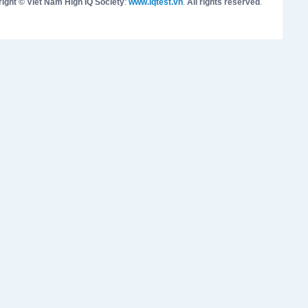
ight © Viet Nam High IQ Society
:
www.iqtest.vn
.
All rights reserved
.