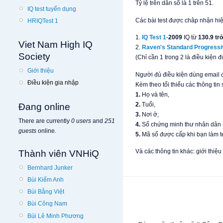
Tỷ lệ trên dân số là 1 trên 51.
IQ test tuyển dụng
Các bài test được châp nhận hiệ
HRIQTest 1
1.
IQ Test 1
-
2009
IQ từ
130.9 trở
Viet Nam High IQ
2.
Raven's Standard Progressi
Society
(Chỉ cần 1 trong 2 là điều kiện đ
Giới thiệu
Người đủ điều kiện dùng email đ
Điều kiện gia nhập
Kèm theo tối thiểu các thông tin s
1.
Họ và tên,
2.
Tuổi,
Đang online
3.
Nơi ở,
There are currently
0 users
and
251
4.
Số chứng minh thư nhân dân
guests
online.
5.
Mã số được cấp khi bạn làm te
Và các thông tin khác: giới thiệ
Thành viên VNHiQ
Bernhard Junker
Bùi Kiếm Anh
Bùi Bằng Việt
Bùi Công Nam
Bùi Lê Minh Phương