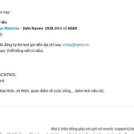
n nay:
 lên
.
ve Matrices
-
John Raven
-
1938
điểm số
60/60
.
ủ)
ã đăng ký khi test gửi đến địa chỉ sau:
vnhiq@iqtest.vn
.
au: (Viết tiếng việt có dấu)
 (CMTND),
st.
u bản thân, sở thích, quan điểm về cuộc sống,... (kèm ảnh nếu có).
Mọi ý kiến đóng góp xin gửi về email: support@iq