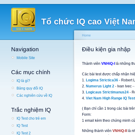
Tổ chức IQ cao Việt N
Home
Navigation
Điều kiện gia nhập
Mobile Site
Thành viên
VNHiQ-I
là những th
Các mục chính
Các bài test được chấp nhận hiệ
1.
Logima Strictica36
- Robert L
IQ là gì?
2.
Numerus Light 2
- Ivan Ivec -
Bảng quy đổi IQ
3.
Logicaus Strictimanus24
- R
Các nghiên cứu về IQ
4.
Viet Nam High Range IQ Test
( Bạn chỉ cần 1 trong các bài t
Trắc nghiệm IQ
Form:
IQ Test cho trẻ em
1 email kèm theo chứng minh của
IQ Test
Những thành viên
VNHiQ-II
là n
IQ Test 2