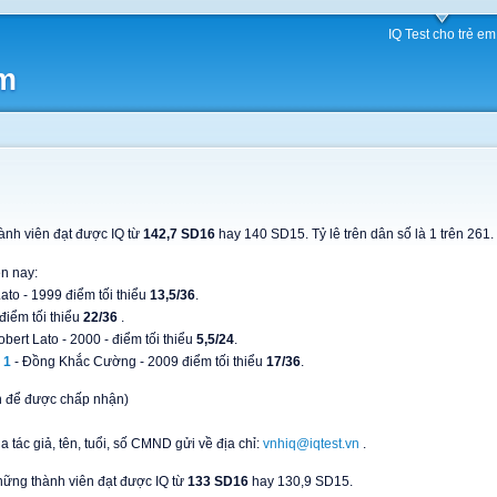
IQ Test cho trẻ em
am
ành viên đạt được IQ từ
142,7 SD16
hay 140 SD15. Tỷ lê trên dân số là 1 trên 261.
n nay:
ato - 1999 điểm tối thiểu
13,5/36
.
 điểm tối thiểu
22/36
.
obert Lato - 2000 - điểm tối thiểu
5,5/24
.
 1
- Đồng Khắc Cường - 2009 điểm tối thiểu
17/36
.
rên để được chấp nhận)
 tác giả, tên, tuổi, số CMND gửi về địa chỉ:
vnhiq@iqtest.vn
.
hững thành viên đạt được IQ từ
133 SD16
hay 130,9 SD15.