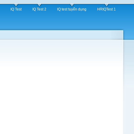
IQ Test
IQ Test 2
IQ test tuyển dụng
HRIQTest 1