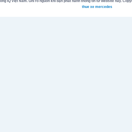
g IQ Việt Nam. Ghi rõ nguồn khi bạn phát hành thông tin từ website này. Copyr
thue xe mercedes