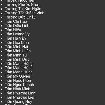
Trương Ngọc Tiến
Trương Phước Nhựt
Trương Thị Kim Ngân
Trương Tất Khánh Vinh
Trương Đức Châu
Trần Chí Hào
Trần Diệu Linh
Trần Hiếu
Trần Hoàng Vy
Trần Hà Vân
Trần Hòa Bình
Trần Minh Hải
Trần Minh Luân
Trần Minh Tú
Trần Minh Đức
Trần Mạnh Hùng
Trần Mạnh Hùng
Trần Mạnh Hùng
Trần Mỹ Quyên
Trần Ngọc Hiền
Trần Ngọc Khanh
Trần Nhật Minh
Trần Phương Linh
Trần Phương Liên
Trần Quang Huy