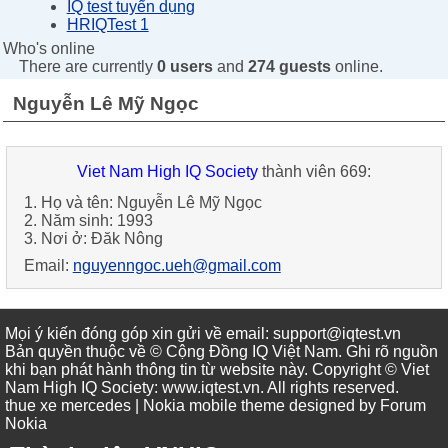
IQ test tuyển dụng
HRIQTest 1
Who's online
There are currently
0 users
and
274 guests
online.
Nguyễn Lê Mỹ Ngọc
Viet Nam High IQ Society
thành viên 669:
1. Họ và tên: Nguyễn Lê Mỹ Ngọc
2. Năm sinh: 1993
3. Nơi ở: Đăk Nông
Email:
nguyenngoc.ueh@gmail.com
Mọi ý kiến đóng góp xin gửi về email: support@iqtest.vn
Bản quyền thuộc về © Cộng Đồng IQ Việt Nam. Ghi rõ nguồn
khi bạn phát hành thông tin từ website này. Copyright © Viet
Nam High IQ Society
:
www.iqtest.vn
.
All rights reserved
.
thue xe mercedes
| Nokia mobile theme designed by
Forum
Nokia