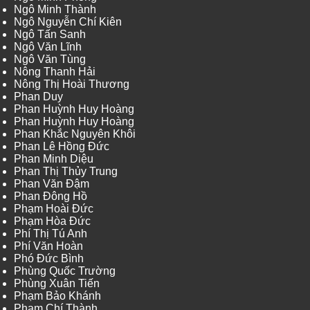
Ngô Minh Thành
Ngô Nguyễn Chí Kiên
Ngô Tấn Sanh
Ngô Văn Lĩnh
Ngô Văn Tùng
Nông Thanh Hải
Nông Thị Hoài Thương
Phan Duy
Phan Huỳnh Huy Hoàng
Phan Huỳnh Huy Hoàng
Phan Khắc Nguyên Khôi
Phan Lê Hồng Đức
Phan Minh Diệu
Phan Thị Thủy Trung
Phan Văn Đậm
Phan Đông Hồ
Phạm Hoài Đức
Phạm Hòa Đức
Phí Thị Tú Anh
Phí Văn Hoàn
Phó Đức Bình
Phùng Quốc Trường
Phùng Xuân Tiến
Phạm Bảo Khánh
Phạm Chí Thành