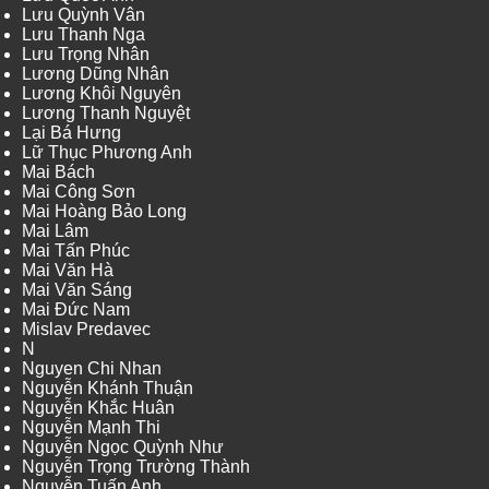
Lưu Quỳnh Vân
Lưu Thanh Nga
Lưu Trọng Nhân
Lương Dũng Nhân
Lương Khôi Nguyên
Lương Thanh Nguyệt
Lại Bá Hưng
Lữ Thục Phương Anh
Mai Bách
Mai Công Sơn
Mai Hoàng Bảo Long
Mai Lâm
Mai Tấn Phúc
Mai Văn Hà
Mai Văn Sáng
Mai Đức Nam
Mislav Predavec
N
Nguyen Chi Nhan
Nguyễn Khánh Thuận
Nguyễn Khắc Huân
Nguyễn Mạnh Thi
Nguyễn Ngọc Quỳnh Như
Nguyễn Trọng Trường Thành
Nguyễn Tuấn Anh