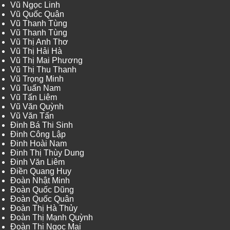
Vũ Ngọc Linh
Vũ Quốc Quân
Vũ Thanh Tùng
Vũ Thanh Tùng
Vũ Thị Anh Thơ
Vũ Thị Hải Hà
Vũ Thị Mai Phương
Vũ Thị Thu Thanh
Vũ Trọng Minh
Vũ Tuấn Nam
Vũ Tấn Liêm
Vũ Văn Quỳnh
Vũ Văn Tấn
Đinh Bá Thi Sinh
Đinh Công Lập
Đinh Hoài Nam
Đinh Thị Thùy Dung
Đinh Văn Liêm
Điền Quang Huy
Đoàn Nhật Minh
Đoàn Quốc Dũng
Đoàn Quốc Quân
Đoàn Thị Hà Thủy
Đoàn Thị Mạnh Quỳnh
Đoàn Thị Ngọc Mai