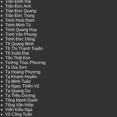
Trần Đình Hải
Trần Đức Anh
Trần Đức Quang
Trần Đức Trọng
Trịnh Hoài Nam
Trịnh Minh Tú
Trịnh Quang Huy
Trịnh Văn Phụng
Trịnh Đức Dũng
Tô Quang Minh
Tô Thị Thanh Tuyền
Tô Xuân Đạt
Tôn Thất Kim
Tường Thục Phương
Tạ Gia Sơn
Tạ Hoàng Phương
Tạ Khánh Huyền
Tạ Minh Tuân
Tạ Ngọc Thiên Vũ
Tạ Quang Dự
Tạ Triều Dương
Tống Mạnh Danh
Tống Văn Hiệp
Viên Kiều Nga
Võ Công Tuấn