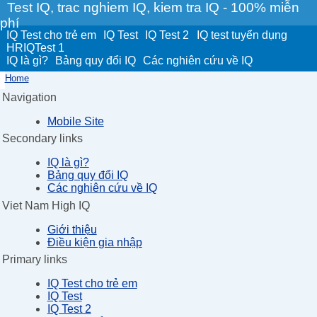
Test IQ, trac nghiem IQ, kiem tra IQ - 100% miễn
phí
IQ Test cho trẻ em
IQ Test
IQ Test 2
IQ test tuyển dụng
HRIQTest 1
IQ là gì?
Bảng quy đổi IQ
Các nghiên cứu về IQ
Home
Navigation
Mobile Site
Secondary links
IQ là gì?
Bảng quy đổi IQ
Các nghiên cứu về IQ
Viet Nam High IQ
Giới thiệu
Điều kiện gia nhập
Primary links
IQ Test cho trẻ em
IQ Test
IQ Test 2